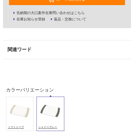
能
(寒
先納期の大口案件在庫問い合わせはこちら
冷
在庫お知らせ登録
返品・交換について
地
以
外)
使
用
不
可
カラーバリエーション
フ
ロ
ー
ソフトトープ
シャドーグレー