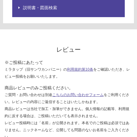
ご
説明書・図面検索
確
認
く
だ
さ
い
レビュー
対
応
※ご投稿にあたって
し
ミラタップ（旧サンワカンパニー）の
利用規約第10条
をご確認いただき、レ
て
ビュー投稿をお願いいたします。
い
商品レビューのみご投稿ください。
な
ご質問・お問い合わせは別途
こちらのお問い合わせフォーム
をご利用くださ
い
い。レビューの内容にご返信することはいたしかねます。
商品レビューは当社で加工・加筆ができません。個人情報の記載等、利用規
約に反する場合は、ご投稿いただいても表示されません。
レビュー投稿時には「名前」が公開されます。本名でのご投稿は必須ではあ
りません。ニックネームなど、公開しても問題のないお名前をご入力くださ
い。