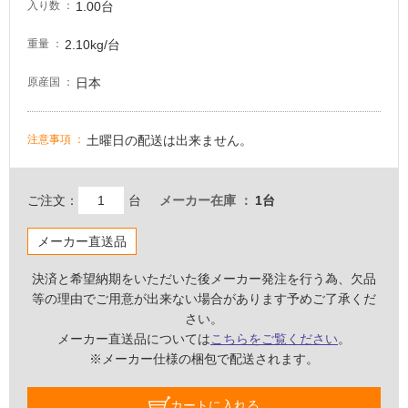
1.00台
入り数
2.10kg/台
重量
屋
内
日本
原産国
壁・
屋
土曜日の配送は出来ません。
外
注意事項
壁・
浴
ご注文：
台
メーカー在庫
1台
室
壁
メーカー直送品
使
決済と希望納期をいただいた後メーカー発注を行う為、欠品
用
等の理由でご用意が出来ない場合があります予めご了承くだ
可
さい。
能
メーカー直送品については
こちらをご覧ください
。
使
※メーカー仕様の梱包で配送されます。
用
可
カートに入れる