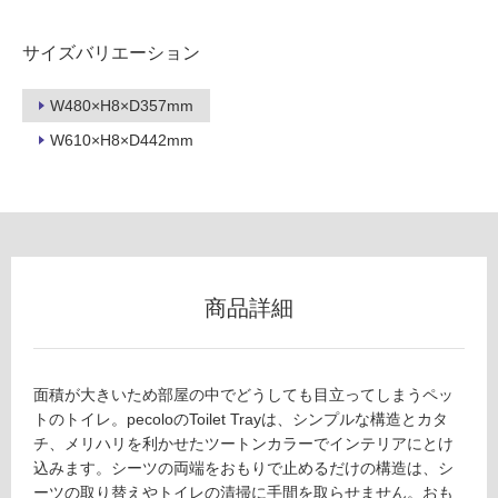
リ
サイズバリエーション
ン
W480×H8×D357mm
グ
W610×H8×D442mm
土足・遮
P
音・床暖
T
0
対
4
応
5
し
商品詳細
2
て
9
い
T
る
oil
面積が大きいため部屋の中でどうしても目立ってしまうペッ
対
et
トのトイレ。pecoloのToilet Trayは、シンプルな構造とカタ
応
Tr
チ、メリハリを利かせたツートンカラーでインテリアにとけ
し
a
込みます。シーツの両端をおもりで止めるだけの構造は、シ
て
y
ーツの取り替えやトイレの清掃に手間を取らせません。おも