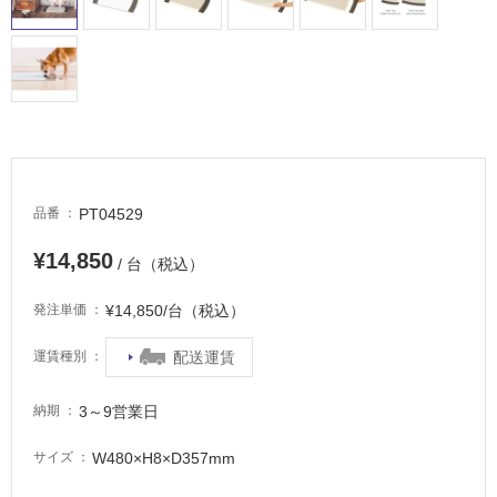
て
い
る
適
し
て
い
る
PT04529
品番
が
注
¥14,850
/ 台（税込）
意
が
¥14,850/台（税込）
発注単価
必
要
配送運賃
運賃種別
適
し
3～9営業日
納期
て
い
W480×H8×D357mm
サイズ
な
い