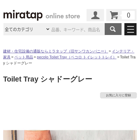
カート
マイページ
商品カテゴリ
建材・住宅設備の通販ならミラタップ（旧サンワカンパニー）
インテリア・
家具
ペット用品
pecolo Toilet Tray（ペコロ トイレットトレイ）
Toilet Tra
施工事例
洗面所・水回り
タイル
y シャドーグレー
ショールーム
施工事例
法人案件納入事例
Toilet Tray シャドーグレー
キッチン
浴室（風呂・
バスルー
ム）・
トイレ
ショールームの
ご案内
東京
ショールーム
ミラタップ
のあるくらし
お客様訪問
インタビュー
ドア（扉）・
建具・玄関
お気に入りに登録
サポート
タ
扉
エクステリア
（外構）
大阪
ショールーム
仙台
ショールーム
店舗・施設事例
その他サービス
ご利用ガイド
初めての方へ
イ
ウッドデッキ
フローリング・
床材
名古屋
ショールーム
京都
ショールーム
ミラタップと
創る家
工事会社紹介
Coziコンシ
よくある質問
お問い合わせ
ル
ASOLIE
ェルジュ
収納
インテリア・
家具
福岡
ショールーム
札幌スマート
ショールー