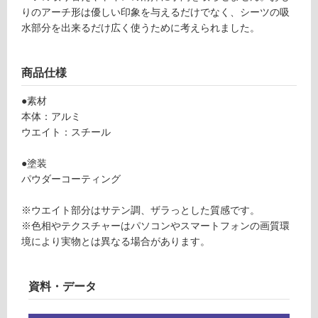
い
シ
りのアーチ形は優しい印象を与えるだけでなく、シーツの吸
る
ャ
水部分を出来るだけ広く使うために考えられました。
が
ド
制
ー
限
グ
商品仕様
あ
レ
り
ー
●素材
の
本体：アルミ
為
運賃表
ウエイト：スチール
注
F
意
●塗装
が
パウダーコーティング
運
必
賃
要
※ウエイト部分はサテン調、ザラっとした質感です。
合
※
※色相やテクスチャーはパソコンやスマートフォンの画質環
計
商
境により実物とは異なる場合があります。
:
品
¥1,
仕
14
様
資料・データ
0/
欄
台
を