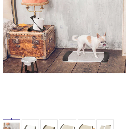
ム
修理お問い合わせ
クレーム公開
屋
自分らしい家づくり
最高のリノベ会社が
みつ
照明
ペット用品
横浜スマート
ショールー
SUVACO
かる
リノベりす
内
ム
ウェルビーみのお
HDC
説明書・図面検索
水まわり
3年保証
床・
BOX
内装用建材
パネル・壁材
屋
お役立ち情報
住まいの
スタイリング
外
ロートアイアン
天然石・石材
アイデア
床・
ミラタップ
チャンネル
浴
メンテナンス・
施工材
新商品
オンライン相談
室
床・
駐
車
場
非
常
に
適
し