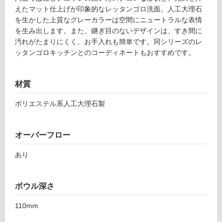
し
えたマット仕上げが印象的なレッタンゴロ洗面。人工大理石
て
を生かした上質なグレーカラーは空間にニュートラルな表情
い
を生み出します。また、継ぎ目のないデザインは、すき間に
る
汚れがたまりにくく、お手入れも簡単です。同シリーズのレ
が
ッタンゴロキッチンとのコーディネートもおすすめです。
注
意
が
材質
必
要
ポリエステル系人工大理石製
適
R
し
E
オーバーフロー
て
T
い
6
あり
な
0
い
G
B
ボウル深さ
レ
屋
ッ
110mm
内
タ