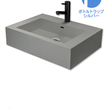
ム
修理お問い合わせ
クレーム公開
自分らしい家づくり
最高のリノベ会社が
みつ
照明
ペット用品
横浜スマート
ショールー
SUVACO
かる
リノベりす
ム
ウェルビーみのお
HDC
説明書・図面検索
水まわり
3年保証
BOX
内装用建材
パネル・壁材
お役立ち情報
住まいの
スタイリング
ロートアイアン
天然石・石材
アイデア
ミラタップ
チャンネル
メンテナンス・
施工材
新商品
オンライン相談