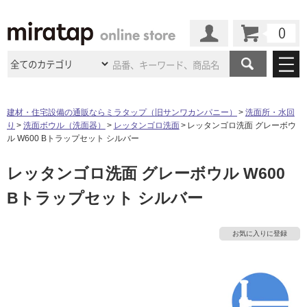
カート
マイページ
商品カテゴリ
建材・住宅設備の通販ならミラタップ（旧サンワカンパニー）
洗面所・水回
り
洗面ボウル（洗面器）
レッタンゴロ洗面
レッタンゴロ洗面 グレーボウ
施工事例
洗面所・水回り
タイル
ル W600 Bトラップセット シルバー
ショールーム
施工事例
法人案件納入事例
レッタンゴロ洗面 グレーボウル W600
キッチン
浴室（風呂・
バスルー
ム）・
トイレ
ショールームの
ご案内
東京
ショールーム
Bトラップセット シルバー
ミラタップ
のあるくらし
お客様訪問
インタビュー
ドア（扉）・
建具・玄関
サポート
扉
エクステリア
（外構）
大阪
ショールーム
仙台
ショールーム
店舗・施設事例
お気に入りに登録
その他サービス
ご利用ガイド
初めての方へ
ウッドデッキ
フローリング・
床材
名古屋
ショールーム
京都
ショールーム
ミラタップと
創る家
工事会社紹介
Coziコンシ
よくある質問
お問い合わせ
ASOLIE
ェルジュ
収納
インテリア・
家具
福岡
ショールーム
札幌スマート
ショールー