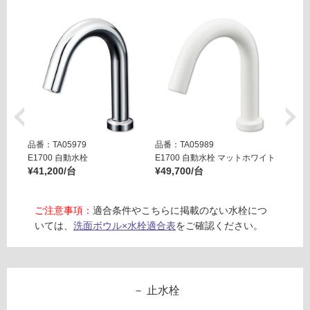
0
0
3
ボ
ト
ル
ト
ラ
ッ
プ
品番：TA05979
品番：TA05989
品番：T
(壁
E1700 自動水栓
E1700 自動水栓 マットホワイト
E170
¥41,200/台
¥49,700/台
¥49,7
排
水)
ご注意事項：
適合条件やこちらに掲載のない水栓につ
運賃表
いては、
洗面ボウル×水栓適合表
をご確認ください。
G
運
賃
止水栓
合