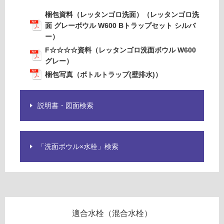
グ
洗
梱包資料（レッタンゴロ洗面）（レッタンゴロ洗
面
面 グレーボウル W600 Bトラップセット シルバ
土足・遮
ボ
ー）
音・床暖
ウ
F☆☆☆☆資料（レッタンゴロ洗面ボウル W600
ル
対
グレー）
W
応
梱包写真（ボトルトラップ(壁排水)）
6
し
0
て
0
い
説明書・図面検索
グ
る
レ
対
ー
応
「洗面ボウル×水栓」検索
し
運賃表
て
E
い
W
る
A
が
0
制
0
適合水栓（混合水栓）
限
2