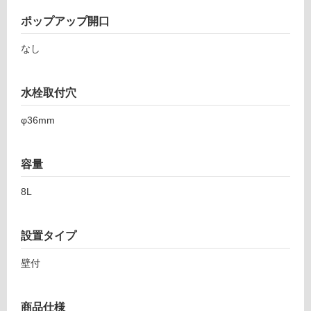
壁・
ン
屋
ポップアップ開口
ゴ
外
ロ
なし
洗
壁・
面
浴
グ
室
水栓取付穴
レ
壁
ー
φ36mm
ボ
使
ウ
用
ル
可
容量
W
能
6
8L
使
0
用
0
可
設置タイプ
B
能
ト
(寒
壁付
ラ
冷
ッ
地
プ
商品仕様
以