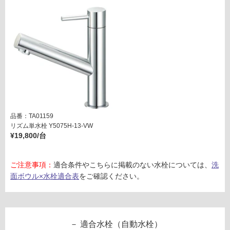
だ
ャ
さ
ー
い
付
オ
対
ー
応
バ
し
ー
て
フ
い
ロ
な
ー
い
品番：TA01159
有
リズム単水栓 Y5075H-13-VW
専
¥19,800/台
用
運賃表
ご注意事項：
適合条件やこちらに掲載のない水栓については、
洗
G
面ボウル×水栓適合表
をご確認ください。
M
B
A
D
適合水栓（自動水栓）