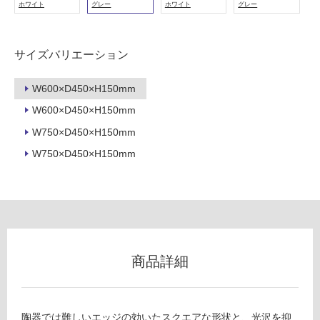
屋
ホワイト
グレー
ホワイト
グレー
外
床・
サイズバリエーション
浴
室
W600×D450×H150mm
床・
W600×D450×H150mm
駐
車
W750×D450×H150mm
場
W750×D450×H150mm
非
常
に
適
し
て
商品詳細
い
る
適
陶器では難しいエッジの効いたスクエアな形状と、光沢を抑