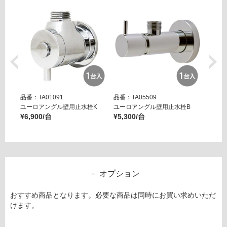
計
:
¥3,
43
0/
セ
ッ
ト
品番：TA01091
品番：TA05509
品番：T
ユーロアングル壁用止水栓K
ユーロアングル壁用止水栓B
壁用ア
¥6,900/台
¥5,300/台
ー ブ
¥14,8
オプション
おすすめ商品となります。必要な商品は同時にお買い求めいただ
けます。