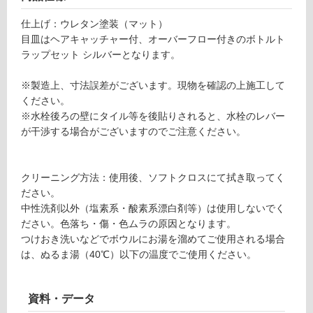
セ
外)
ッ
仕上げ：ウレタン塗装（マット）
ト
使
目皿はヘアキャッチャー付、オーバーフロー付きのボトルト
シ
用
ラップセット シルバーとなります。
ル
不
バ
可
※製造上、寸法誤差がございます。現物を確認の上施工して
ー
ください。
-
※水栓後ろの壁にタイル等を後貼りされると、水栓のレバー
W
が干渉する場合がございますのでご注意ください。
フ
A
1
2
ロ
クリーニング方法：使用後、ソフトクロスにて拭き取ってく
1
ださい。
0
中性洗剤以外（塩素系・酸素系漂白剤等）は使用しないでく
ー
2
ださい。色落ち・傷・色ムラの原因となります。
レ
つけおき洗いなどでボウルにお湯を溜めてご使用される場合
リ
ッ
は、ぬるま湯（40℃）以下の温度でご使用ください。
タ
ン
ン
ゴ
資料・データ
ロ