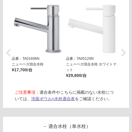
あ
4
り
1
の
プ
為
ッ
注
シ
意
ュ
が
ア
必
ッ
要
プ
品番：TA01699N
品番：TA05129N
品番：T
※
排
ニューベガ混合水栓
ニューベガ混合水栓 ホワイトマ
ニュー
商
¥17,700/台
ット
ット
水
品
¥29,800/台
¥29,8
バ
仕
ル
様
ブ
ご注意事項：
適合条件やこちらに掲載のない水栓につ
欄
ヘ
いては、
洗面ボウル×水栓適合表
をご確認ください。
を
ア
ご
キ
確
ャ
認
ッ
く
適合水栓（単水栓）
チ