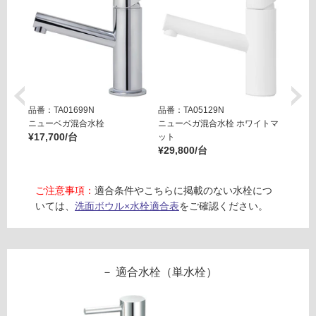
り
6
の
0
為
0
注
グ
意
レ
が
ー
必
品番：TA01699N
品番：TA05129N
品番：T
要
運賃表
ニューベガ混合水栓
ニューベガ混合水栓 ホワイトマ
ニュー
※
E
¥17,700/台
ット
ット
商
¥29,800/台
¥29,8
W
品
A
仕
0
ご注意事項：
適合条件やこちらに掲載のない水栓につ
様
0
いては、
洗面ボウル×水栓適合表
をご確認ください。
欄
3
を
5
ご
1
確
S
認
適合水栓（単水栓）
Sト
く
ラッ
だ
プセ