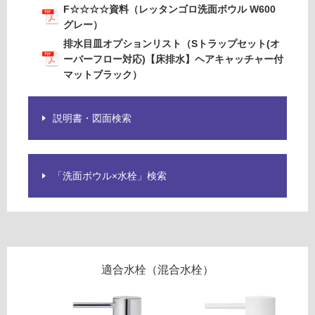
F☆☆☆☆資料（レッタンゴロ洗面ボウル W600
-
土足・遮
グレー）
W
音・床暖
排水目皿オプションリスト（Sトラップセット(オ
A
ーバーフロー対応)【床排水】ヘアキャッチャー付
1
対
マットブラック）
2
応
1
し
0
て
説明書・図面検索
2
い
レ
る
ッ
対
タ
「洗面ボウル×水栓」検索
応
ン
し
ゴ
て
ロ
い
洗
る
面
が
ボ
適合水栓（混合水栓）
制
ウ
限
ル
あ
W