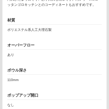
て
ッタンゴロキッチンとのコーディネートもおすすめです。
い
る
が
材質
注
意
ポリエステル系人工大理石製
が
必
要
オーバーフロー
適
あり
し
て
い
ボウル深さ
な
い
110mm
屋
ポップアップ開口
内
壁・
なし