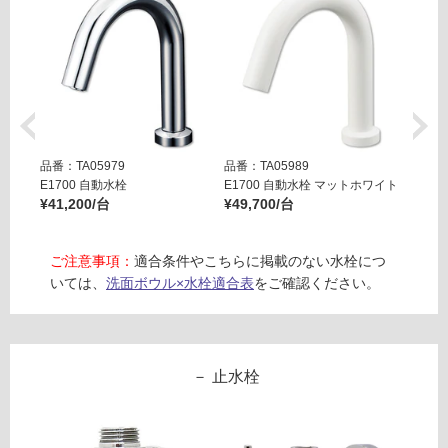
運賃表
F
運
賃
合
計
品番：TA05979
品番：TA05989
品番：T
:
E1700 自動水栓
E1700 自動水栓 マットホワイト
E170
¥2,
¥41,200/台
¥49,700/台
¥49,7
79
0/
セ
ご注意事項：
適合条件やこちらに掲載のない水栓につ
ッ
いては、
洗面ボウル×水栓適合表
をご確認ください。
ト
止水栓