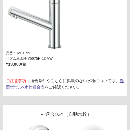
さ
ット
い
(オ
対
ーバ
応
ーフ
し
ロー
て
対
い
応)
な
【床
品番：TA01159
い
排
リズム単水栓 Y5075H-13-VW
水】
¥19,800/台
ヘア
キャ
ッチ
ご注意事項：
適合条件やこちらに掲載のない水栓については、
洗
ャー
面ボウル×水栓適合表
をご確認ください。
付
マッ
トブ
ラッ
適合水栓（自動水栓）
ク