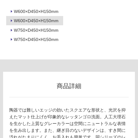
外
床・
W600×D450×H150mm
浴
W600×D450×H150mm
室
W750×D450×H150mm
床・
W750×D450×H150mm
駐
車
場
非
常
に
商品詳細
適
し
て
い
陶器では難しいエッジの効いたスクエアな形状と、光沢を抑
る
えたマット仕上げが印象的なレッタンゴロ洗面。人工大理石
を生かした上質なグレーカラーは空間にニュートラルな表情
適
を生み出します。また、継ぎ目のないデザインは、すき間に
し
汚れがたまりにくく、お手入れも簡単です。同シリーズのレ