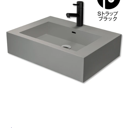
ム
修理お問い合わせ
クレーム公開
自分らしい家づくり
最高のリノベ会社が
みつ
照明
ペット用品
横浜スマート
ショールー
SUVACO
かる
リノベりす
ム
ウェルビーみのお
HDC
説明書・図面検索
水まわり
3年保証
BOX
内装用建材
パネル・壁材
お役立ち情報
住まいの
スタイリング
ロートアイアン
天然石・石材
アイデア
ミラタップ
チャンネル
メンテナンス・
施工材
新商品
オンライン相談