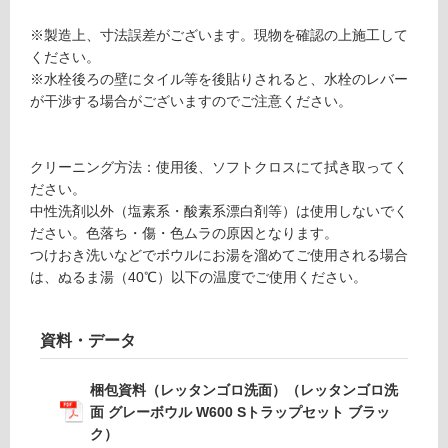
レ
ー
使
※製造上、寸法誤差がございます。現物を確認の上施工して
ボ
用
ください。
ウ
不
※水栓後ろの壁にタイル等を後貼りされると、水栓のレバー
ル
可
が干渉する場合がございますのでご注意ください。
W
6
0
クリーニング方法：使用後、ソフトクロスにて拭き取ってく
0
フ
ださい。
S
中性洗剤以外（塩素系・酸素系漂白剤等）は使用しないでく
ト
ロ
ださい。色落ち・傷・色ムラの原因となります。
ラ
つけおき洗いなどでボウルにお湯を溜めてご使用される場合
ッ
は、ぬるま湯（40℃）以下の温度でご使用ください。
ー
プ
セ
リ
ッ
資料・データ
ト
ン
ブ
梱包資料（レッタンゴロ洗面）（レッタンゴロ洗
ラ
面 グレーボウル W600 Sトラップセット ブラッ
ッ
グ
ク）
ク