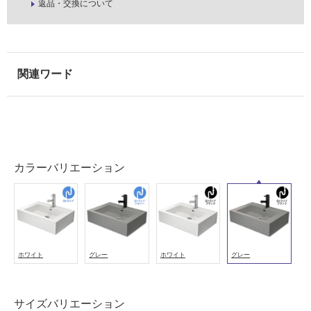
返品・交換について
タ
カラーバリエーション
イ
ル
屋
ホワイト
グレー
ホワイト
グレー
内
床・
屋
サイズバリエーション