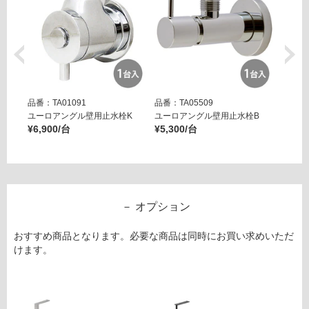
品番：TA01091
品番：TA05509
品番：T
ユーロアングル壁用止水栓K
ユーロアングル壁用止水栓B
壁用ア
¥6,900/台
¥5,300/台
ー ブ
¥14,8
オプション
おすすめ商品となります。必要な商品は同時にお買い求めいただ
けます。