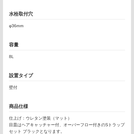
屋
外
水栓取付穴
壁・
R
E
浴
φ36mm
T
室
6
壁
0
容量
G
使
S
8L
用
B
可
K
能
設置タイプ
レ
使
ッ
用
壁付
タ
可
ン
能
ゴ
商品仕様
(寒
ロ
冷
洗
仕上げ：ウレタン塗装（マット）
地
面
目皿はヘアキャッチャー付、オーバーフロー付きのSトラップ
以
グ
セット ブラックとなります。
外)