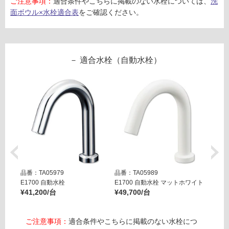
G
ご注意事項：
適合条件やこちらに掲載のない水栓については、
洗
面ボウル×水栓適合表
をご確認ください。
M
B
A
D
0
適合水栓（自動水栓）
0
4
S
ト
ラ
ッ
プ
(床
排
水)
品番：TA05979
品番：TA05989
品番：T
E1700 自動水栓
E1700 自動水栓 マットホワイト
E170
¥41,200/台
¥49,700/台
¥49,7
運賃表
G
ご注意事項：
適合条件やこちらに掲載のない水栓につ