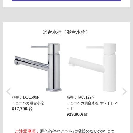
が
W
制
A
限
0
あ
0
り
2
適合水栓（混合水栓）
の
4
為
1
注
プ
意
ッ
が
シ
必
ュ
要
ア
※
ッ
商
プ
品
排
品番：TA01699N
品番：TA05129N
品番：T
仕
水
ニューベガ混合水栓
ニューベガ混合水栓 ホワイトマ
ニュー
様
¥17,700/台
ット
ット
バ
欄
¥29,800/台
¥29,8
ル
を
ブ
ご
ヘ
ご注意事項：
適合条件やこちらに掲載のない水栓につ
確