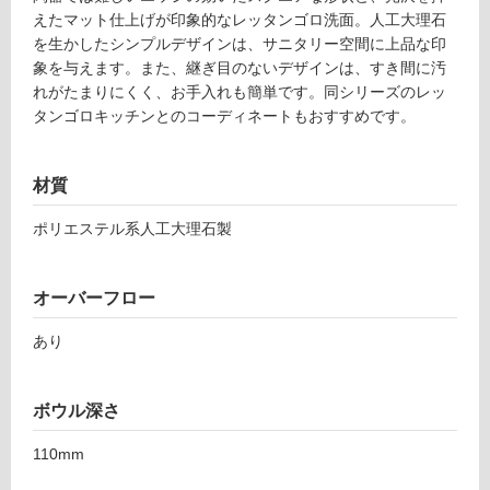
る
えたマット仕上げが印象的なレッタンゴロ洗面。人工大理石
を生かしたシンプルデザインは、サニタリー空間に上品な印
適
象を与えます。また、継ぎ目のないデザインは、すき間に汚
し
れがたまりにくく、お手入れも簡単です。同シリーズのレッ
て
タンゴロキッチンとのコーディネートもおすすめです。
い
る
が
材質
注
意
ポリエステル系人工大理石製
が
必
要
オーバーフロー
適
R
あり
し
E
て
T
い
7
ボウル深さ
な
5
い
W
110mm
S