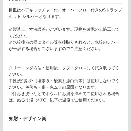
ト
冷
ラ
目皿はヘアキャッチャー付、オーバーフロー付きのSトラップ
地
ッ
セット シルバーとなります。
以
プ
外)
セ
※製造上、寸法誤差がございます。現物を確認の上施工して
ッ
使
ください。
ト
用
※水栓後ろの壁にタイル等を後貼りされると、水栓のレバー
シ
不
が干渉する場合がございますのでご注意ください。
ル
可
バ
ー
クリーニング方法：使用後、ソフトクロスにて拭き取ってく
-
ださい。
フ
W
中性洗剤以外（塩素系・酸素系漂白剤等）は使用しないでく
A
ださい。色落ち・傷・色ムラの原因となります。
1
ロ
つけおき洗いなどでボウルにお湯を溜めてご使用される場合
2
は、ぬるま湯（40℃）以下の温度でご使用ください。
1
ー
1
1
知財・デザイン賞
リ
レ
ッ