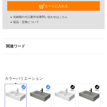
カートに入れる
先納期の大口案件在庫問い合わせはこちら
返品・交換について
タ
カラーバリエーション
イ
ル
屋