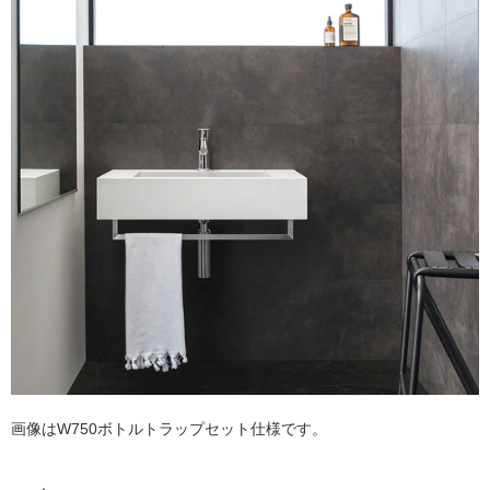
ム
修理お問い合わせ
クレーム公開
自分らしい家づくり
最高のリノベ会社が
みつ
照明
ペット用品
横浜スマート
ショールー
SUVACO
かる
リノベりす
ム
ウェルビーみのお
HDC
説明書・図面検索
水まわり
3年保証
BOX
内装用建材
パネル・壁材
お役立ち情報
住まいの
スタイリング
ロートアイアン
天然石・石材
アイデア
ミラタップ
チャンネル
メンテナンス・
施工材
新商品
オンライン相談
画像はW750ボトルトラップセット仕様です。