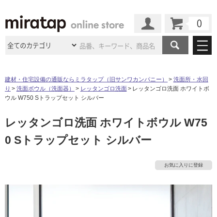
カート
マイページ
商品カテゴリ
建材・住宅設備の通販ならミラタップ（旧サンワカンパニー）
洗面所・水回
り
洗面ボウル（洗面器）
レッタンゴロ洗面
レッタンゴロ洗面 ホワイトボ
施工事例
洗面所・水回り
タイル
ウル W750 Sトラップセット シルバー
ショールーム
施工事例
法人案件納入事例
レッタンゴロ洗面 ホワイトボウル W75
キッチン
浴室（風呂・
バスルー
ム）・
トイレ
ショールームの
ご案内
東京
ショールーム
0 Sトラップセット シルバー
ミラタップ
のあるくらし
お客様訪問
インタビュー
ドア（扉）・
建具・玄関
サポート
扉
エクステリア
（外構）
大阪
ショールーム
仙台
ショールーム
店舗・施設事例
お気に入りに登録
その他サービス
ご利用ガイド
初めての方へ
ウッドデッキ
フローリング・
床材
名古屋
ショールーム
京都
ショールーム
ミラタップと
創る家
工事会社紹介
Coziコンシ
よくある質問
お問い合わせ
ASOLIE
ェルジュ
収納
インテリア・
家具
福岡
ショールーム
札幌スマート
ショールー