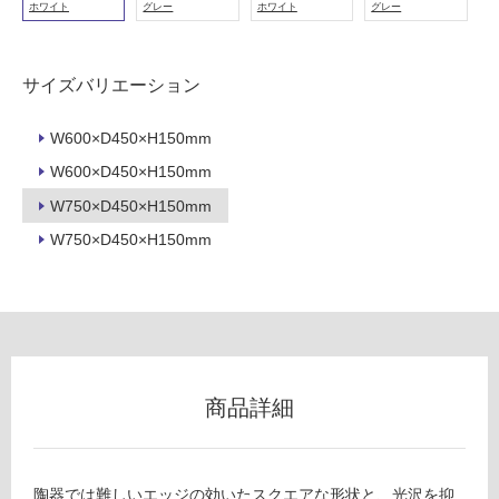
ホワイト
グレー
ホワイト
グレー
内
床・
屋
サイズバリエーション
外
床・
W600×D450×H150mm
浴
W600×D450×H150mm
室
W750×D450×H150mm
床・
W750×D450×H150mm
駐
車
場
非
常
に
商品詳細
適
し
て
い
陶器では難しいエッジの効いたスクエアな形状と、光沢を抑