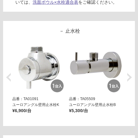
運
いては、
洗面ボウル×水栓適合表
をご確認ください。
賃
合
計
:
止水栓
¥3,
43
0/
セ
ッ
ト
品番：TA01091
品番：TA05509
品番：T
ユーロアングル壁用止水栓K
ユーロアングル壁用止水栓B
壁用ア
¥6,900/台
¥5,300/台
ー ブ
¥14,8