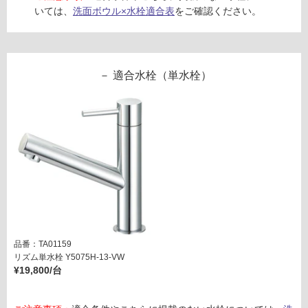
ア
いては、
洗面ボウル×水栓適合表
をご確認ください。
認
キ
く
ャ
だ
ッ
さ
チ
い
適合水栓（単水栓）
ャ
ー
対
付
応
オ
し
ー
て
バ
い
ー
な
フ
い
ロ
ー
有
品番：TA01159
専
リズム単水栓 Y5075H-13-VW
用
¥19,800/台
運賃表