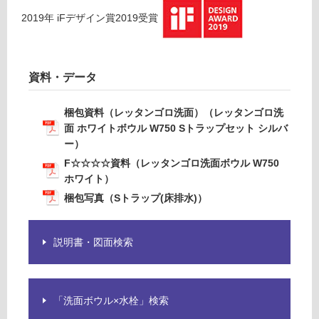
ン
タ
2019
年
iFデザイン賞2019
受賞
ン
ゴ
グ
ロ
洗
資料・データ
土足・遮
面
音・床暖
ボ
梱包資料（レッタンゴロ洗面）（レッタンゴロ洗
ウ
面 ホワイトボウル W750 Sトラップセット シルバ
対
ル
ー）
応
W
し
F☆☆☆☆資料（レッタンゴロ洗面ボウル W750
7
て
ホワイト）
5
い
梱包写真（Sトラップ(床排水)）
0
る
ホ
対
ワ
説明書・図面検索
応
イ
し
ト
て
い
運賃表
「洗面ボウル×水栓」検索
る
E