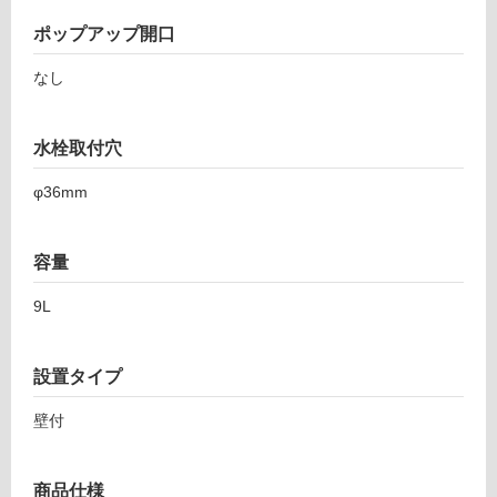
レ
屋
ポップアップ開口
ッ
内
タ
壁・
なし
ン
屋
ゴ
外
ロ
水栓取付穴
洗
壁・
面
浴
φ36mm
ホ
室
ワ
壁
イ
容量
ト
使
ボ
9L
用
ウ
可
ル
能
W
設置タイプ
使
7
用
壁付
5
可
0
能
S
(寒
商品仕様