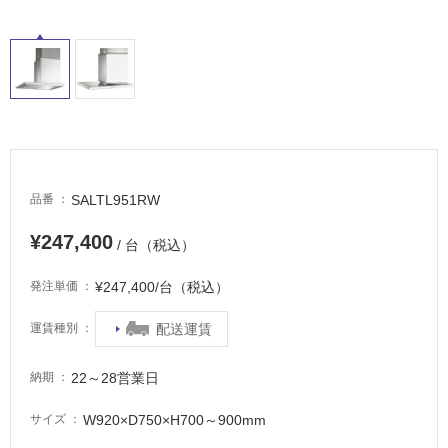
床・
浴
室
床・
駐
車
場
非
SALTL951RW
品番
常
¥247,400
に
/ 台（税込）
適
し
¥247,400/台（税込）
発注単価
て
い
配送運賃
運賃種別
る
22～28営業日
納期
適
し
W920×D750×H700～900mm
サイズ
て