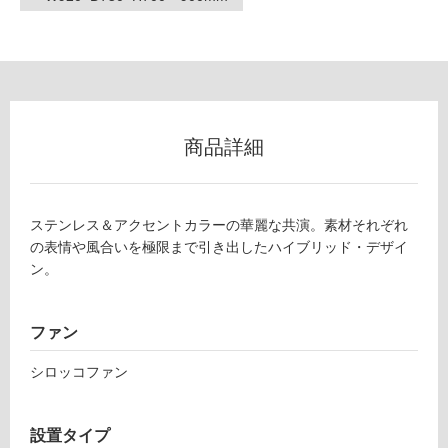
使
用
不
可
商品詳細
S
フ
A
L
ロ
T
ステンレス＆アクセントカラーの華麗な共演。素材それぞれ
L
の表情や風合いを極限まで引き出したハイブリッド・デザイ
ー
9
ン。
5
リ
1
R
ファン
W
ン
ア
シロッコファン
リ
グ
ア
設置タイプ
フ