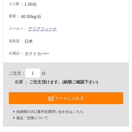
い
1.00台
入り数
る
が
40.50kg/台
重量
注
意
アリアフィーナ
メーカー
が
必
日本
原産国
要
ダクトカバー
付属品
適
し
て
ご注文：
台
い
な
在庫
ご注文頂けます。(納期ご確認下さい)
い
カートに入れる
屋
内
先納期の大口案件在庫問い合わせはこちら
壁・
返品・交換について
屋