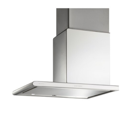
ム
修理お問い合わせ
クレーム公開
自分らしい家づくり
最高のリノベ会社が
みつ
照明
ペット用品
横浜スマート
ショールー
SUVACO
かる
リノベりす
ム
ウェルビーみのお
HDC
説明書・図面検索
水まわり
3年保証
BOX
内装用建材
パネル・壁材
お役立ち情報
住まいの
スタイリング
ロートアイアン
天然石・石材
アイデア
タ
ミラタップ
チャンネル
メンテナンス・
施工材
新商品
オンライン相談
イ
ル
屋
内
床・
屋
外