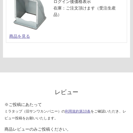
賃
ログイン後価格表示
合
在庫：ご注文頂けます（受注生産
対
計
品）
応
:
し
¥5,
て
04
い
商品を見る
0/
な
台
い
レビュー
※ご投稿にあたって
ミラタップ（旧サンワカンパニー）の
利用規約第10条
をご確認いただき、レ
ビュー投稿をお願いいたします。
商品レビューのみご投稿ください。