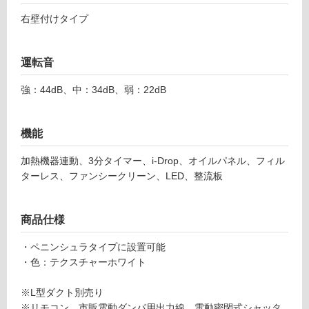
土足・遮
ィ
右壁付けタイプ
ー
音・床暖
ナ
対
サ
運転音
応
イ
し
ド
強：44dB、中：34dB、弱：22dB
て
ア
い
ル
る
タ
機能
イ
対
ル
加熱機器連動、3分タイマー、i-Drop、オイルパネル、フィル
応
右
ターレス、ファンシークリーン、LED、整流板
し
壁
て
付
い
テ
商品仕様
る
ク
が
・ペニンシュラタイプに設置可能
ス
制
・色：テクスチャーホワイト
チ
限
ャ
あ
※L型ダクト別売り
ー
り
※リモコン、市販電動ダンパ用出力線、電動密閉式シャッタ