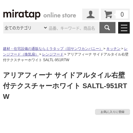
カート
マイページ
商品カテゴリ
建材・住宅設備の通販ならミラタップ（旧サンワカンパニー）
キッチン
レ
ンジフード（換気扇）
レンジフード
アリアフィーナ サイドアルタイル右壁
施工事例
洗面所・水回り
タイル
付テクスチャーホワイト SALTL-951RTW
ショールーム
施工事例
法人案件納入事例
アリアフィーナ サイドアルタイル右壁
キッチン
浴室（風呂・
バスルー
ム）・
トイレ
ショールームの
ご案内
東京
ショールーム
付テクスチャーホワイト SALTL-951RT
ミラタップ
のあるくらし
お客様訪問
インタビュー
ドア（扉）・
建具・玄関
サポート
W
扉
エクステリア
（外構）
大阪
ショールーム
仙台
ショールーム
店舗・施設事例
その他サービス
ご利用ガイド
初めての方へ
ウッドデッキ
フローリング・
床材
お気に入りに登録
名古屋
ショールーム
京都
ショールーム
ミラタップと
創る家
工事会社紹介
Coziコンシ
よくある質問
お問い合わせ
ASOLIE
ェルジュ
収納
インテリア・
家具
福岡
ショールーム
札幌スマート
ショールー