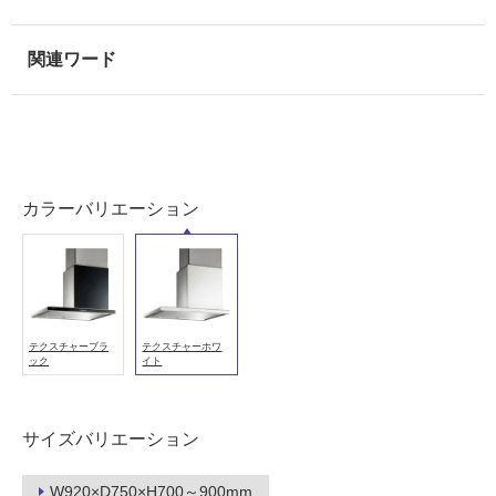
外
壁・
浴
室
壁
使
用
カラーバリエーション
可
能
使
用
可
能
テクスチャーブラ
テクスチャーホワ
ック
イト
(寒
冷
地
サイズバリエーション
以
外)
W920×D750×H700～900mm