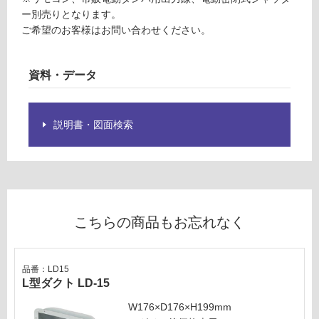
ホ
の
ー別売りとなります。
ワ
為
ご希望のお客様はお問い合わせください。
イ
注
ト
意
S
が
資料・データ
A
必
L
要
T
※
説明書・図面検索
L-
商
9
品
5
仕
1
様
R
欄
T
を
こちらの商品もお忘れなく
W
ご
確
運賃表
認
U
品番：LD15
く
L型ダクト LD-15
だ
さ
運
W176×D176×H199mm
い