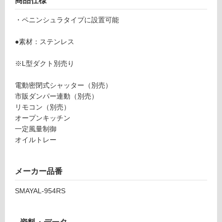
商品仕様
ン
S
・ペニンシュラタイプに設置可能
M
グ
A
●素材：ステンレス
Y
A
※L型ダクト別売り
土足・遮
L
音・床暖
9
電動密閉式シャッター（別売）
5
対
市販ダンパー連動（別売）
4
応
リモコン（別売）
サ
し
オープンキッチン
イ
て
一定風量制御
ド
い
オイルトレー
マ
る
ヤ
対
S
メーカー品番
応
M
し
SMAYAL-954RS
A
て
Y
い
A
る