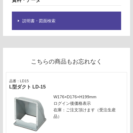
資料・データ
L
が
9
制
5
限
4
説明書・図面検索
あ
R
り
S
の
右
為
壁
注
付
意
け
こちらの商品もお忘れなく
が
用
必
要
運賃表
品番：LD15
※
U
L型ダクト LD-15
商
W176×D176×H199mm
品
運
ログイン後価格表示
仕
賃
在庫：ご注文頂けます（受注生産
様
合
品）
欄
計
を
:
ご