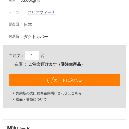
33.00kg/台
重量
い
る
アリアフィーナ
メーカー
適
し
日本
原産国
て
い
ダクトカバー
付属品
る
が
注
ご注文：
台
意
在庫
ご注文頂けます（受注生産品）
が
必
要
カートに入れる
適
先納期の大口案件在庫問い合わせはこちら
し
返品・交換について
て
い
な
い