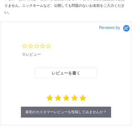
りません。ニックネームなど、公開しても問題のないお名前をご入力くださ
い。
Reviews by
0.
0
0 レビュー
s
t
a
r
レビューを書く
r
a
t
i
n
g
最初のカスタマーレビューを投稿してみませんか？