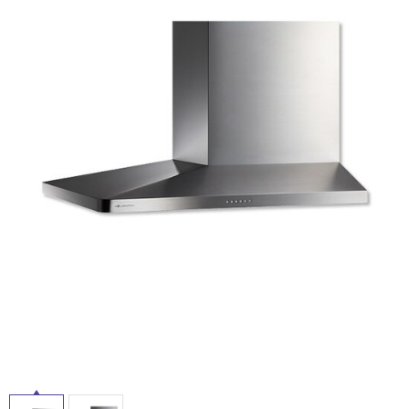
n
ム
修理お問い合わせ
クレーム公開
g
自分らしい家づくり
最高のリノベ会社が
みつ
照明
ペット用品
横浜スマート
ショールー
SUVACO
かる
リノベりす
ム
ウェルビーみのお
HDC
説明書・図面検索
水まわり
3年保証
BOX
内装用建材
パネル・壁材
お役立ち情報
住まいの
スタイリング
ロートアイアン
天然石・石材
アイデア
ミラタップ
チャンネル
メンテナンス・
施工材
新商品
オンライン相談
タ
イ
ル
屋