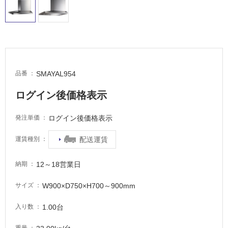
内
床・
屋
外
床・
SMAYAL954
品番
浴
室
ログイン後価格表示
床・
駐
ログイン後価格表示
発注単価
車
配送運賃
運賃種別
場
非
12～18営業日
納期
常
に
W900×D750×H700～900mm
サイズ
適
1.00台
し
入り数
て