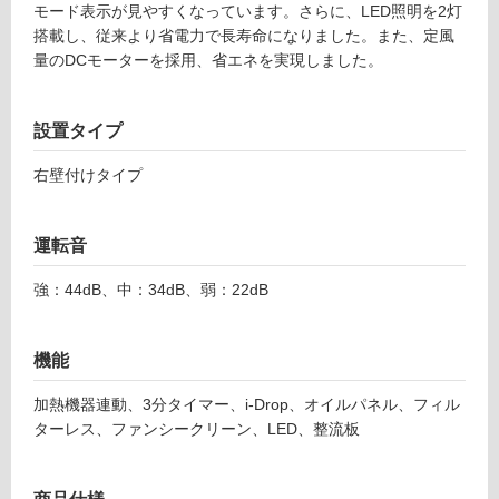
(寒
モード表示が見やすくなっています。さらに、LED照明を2灯
冷
搭載し、従来より省電力で長寿命になりました。また、定風
地
量のDCモーターを採用、省エネを実現しました。
以
外)
設置タイプ
使
用
右壁付けタイプ
不
可
運転音
強：44dB、中：34dB、弱：22dB
フ
機能
ロ
加熱機器連動、3分タイマー、i-Drop、オイルパネル、フィル
ー
ターレス、ファンシークリーン、LED、整流板
リ