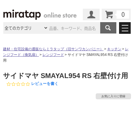
カート
マイページ
商品カテゴリ
建材・住宅設備の通販ならミラタップ（旧サンワカンパニー）
キッチン
レ
ンジフード（換気扇）
レンジフード
サイドマヤ SMAYAL954 RS 右壁付け
施工事例
洗面所・水回り
タイル
用
ショールーム
施工事例
法人案件納入事例
サイドマヤ SMAYAL954 RS 右壁付け用
キッチン
浴室（風呂・
バスルー
ム）・
トイレ
ショールームの
ご案内
東京
ショールーム
0.
レビューを書く
ミラタップ
のあるくらし
お客様訪問
インタビュー
0
ドア（扉）・
建具・玄関
s
サポート
扉
エクステリア
（外構）
お気に入りに登録
t
大阪
ショールーム
仙台
ショールーム
店舗・施設事例
a
その他サービス
ご利用ガイド
初めての方へ
r
ウッドデッキ
フローリング・
床材
r
名古屋
ショールーム
京都
ショールーム
a
ミラタップと
創る家
工事会社紹介
Coziコンシ
よくある質問
お問い合わせ
t
ASOLIE
ェルジュ
収納
インテリア・
家具
i
福岡
ショールーム
札幌スマート
ショールー