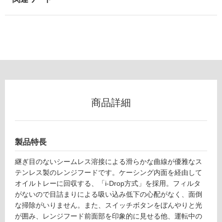
屋
内
壁・
屋
外
壁・
浴
商品詳細
室
壁
使
製品特長
用
可
継ぎ目のないシームレス溶接による滑らかな曲線が優雅なス
能
テンレス製のレンジフードです。ケーシング内面を経由して
使
オイルトレーに回収する、「i-Drop方式」を採用。フィルタ
用
がないので目詰まりによる吸い込み低下の心配がなく、面倒
可
な掃除がいりません。また、スイッチボタンをぼんやりと光
能
が囲み、レンジフード前面部を印象的に見せる他、運転中の