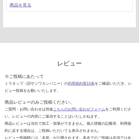
¥5,
確
商品を見る
04
認
0/
く
台
だ
さ
い
対
応
し
レビュー
て
い
※ご投稿にあたって
な
ミラタップ（旧サンワカンパニー）の
利用規約第10条
をご確認いただき、レ
い
ビュー投稿をお願いいたします。
商品レビューのみご投稿ください。
ご質問・お問い合わせは別途
こちらのお問い合わせフォーム
をご利用くださ
い。レビューの内容にご返信することはいたしかねます。
商品レビューは当社で加工・加筆ができません。個人情報の記載等、利用規
約に反する場合は、ご投稿いただいても表示されません。
レビュー投稿時には「名前」が公開されます。本名でのご投稿は必須ではあ