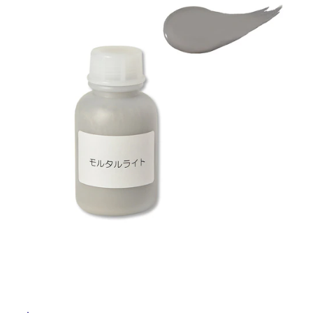
ム
修理お問い合わせ
クレーム公開
自分らしい家づくり
最高のリノベ会社が
みつ
照明
ペット用品
横浜スマート
ショールー
SUVACO
かる
リノベりす
ム
ウェルビーみのお
HDC
説明書・図面検索
水まわり
3年保証
BOX
内装用建材
パネル・壁材
お役立ち情報
住まいの
スタイリング
ロートアイアン
天然石・石材
タ
アイデア
ミラタップ
チャンネル
メンテナンス・
施工材
新商品
イ
オンライン相談
ル
屋
内
床・
屋
外
床・