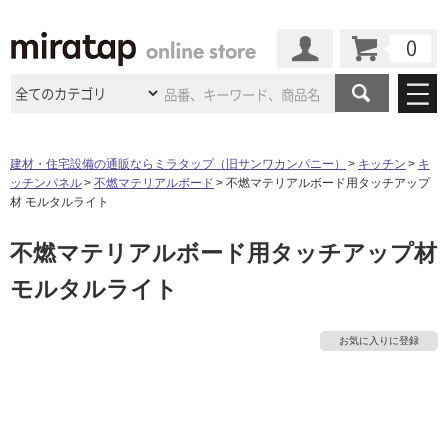
カート
マイページ
商品カテゴリ
建材・住宅設備の通販ならミラタップ（旧サンワカンパニー）
キッチン
キ
ッチンパネル
不燃マテリアルボード
不燃マテリアルボード用タッチアップ
施工事例
洗面所・水回り
タイル
材 モルタルライト
ショールーム
施工事例
法人案件納入事例
不燃マテリアルボード用タッチアップ材
キッチン
浴室（風呂・
バスルー
ム）・
トイレ
ショールームの
ご案内
東京
ショールーム
モルタルライト
ミラタップ
のあるくらし
お客様訪問
インタビュー
ドア（扉）・
建具・玄関
サポート
扉
エクステリア
（外構）
大阪
ショールーム
仙台
ショールーム
店舗・施設事例
お気に入りに登録
その他サービス
ご利用ガイド
初めての方へ
ウッドデッキ
フローリング・
床材
名古屋
ショールーム
京都
ショールーム
ミラタップと
創る家
工事会社紹介
Coziコンシ
よくある質問
お問い合わせ
ASOLIE
ェルジュ
収納
インテリア・
家具
福岡
ショールーム
札幌スマート
ショールー