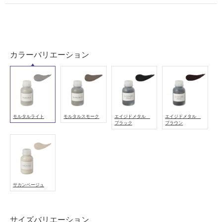
壁・
浴
室
壁
カラーバリエーション
使
用
可
能
使
用
モルタルライト
モルタルスモーク
エイジドメタル
エイジドメタル
ブラック
ブラウン
可
能
(寒
冷
地
以
サカンベージュ
外)
使
サイズバリエーション
用