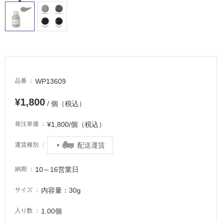
浴
室
床・
駐
車
場
WP13609
品番
非
常
¥1,800
/ 個（税込）
に
適
¥1,800/個（税込）
発注単価
し
て
配送運賃
運賃種別
い
る
10～16営業日
納期
適
し
内容量：30g
サイズ
て
い
1.00個
入り数
る