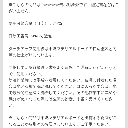
音・床暖
不
※こちらの商品はF☆☆☆☆告示対象外です。認定書などはご
燃
ざいません。
対
マ
応
テ
使用可能容量（目安）：約20m
し
リ
て
ア
日塗工番号｢KN-65｣近似
い
ル
る
ボ
タッチアップ使用後は不燃マテリアルボードの長辺塗装と同
対
ー
等の仕上がりになります。
応
ド
し
用
同梱している取扱説明書をよく読み、ご理解いただいたうえ
て
タ
でご使用ください。
い
ッ
塗装作業時には手袋を着用してください。皮膚に付着した場
る
チ
合は水と石鹸で洗い流してください。目に入った場合は、水
が
ア
で数分間注意深く洗浄してください。その他作業中に異変や
制
ッ
気分が悪くなった際には医師の診断、手当を受けてくださ
限
プ
い。
あ
材
り
モ
※こちらの商品は不燃マテリアルボードと出荷する倉庫が異
の
ル
なることから別々のお届けになります。ご了承ください。
為