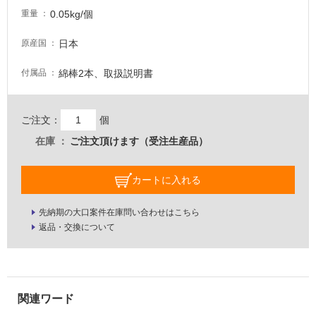
が
0.05kg/個
重量
注
意
日本
原産国
が
綿棒2本、取扱説明書
必
付属品
要
適
ご注文：
個
し
在庫
ご注文頂けます（受注生産品）
て
い
な
カートに入れる
い
先納期の大口案件在庫問い合わせはこちら
屋
返品・交換について
内
壁・
屋
外