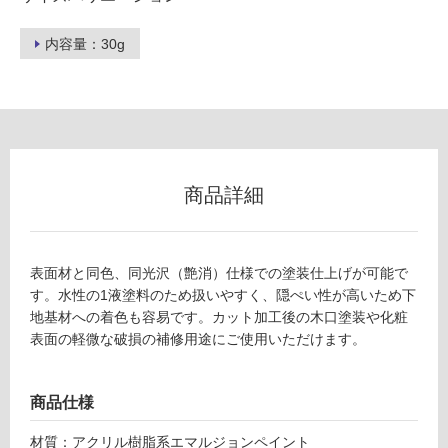
不
可
内容量：30g
フ
ロ
商品詳細
ー
表面材と同色、同光沢（艶消）仕様での塗装仕上げが可能で
リ
す。水性の1液塗料のため扱いやすく、隠ぺい性が高いため下
W
地基材への着色も容易です。カット加工後の木口塗装や化粧
ン
P
表面の軽微な破損の補修用途にご使用いただけます。
1
グ
3
6
商品仕様
0
土足・遮
9
材質：アクリル樹脂系エマルジョンペイント