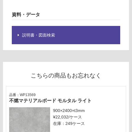
タ
注
ル
意
資料・データ
ラ
が
イ
必
ト
要
説明書・図面検索
※
運賃表
商
G
品
仕
運
様
賃
欄
こちらの商品もお忘れなく
合
を
計
ご
:
確
品番：WP13569
¥8
認
不燃マテリアルボード モルタル ライト
9
く
0/
だ
900×2400×t3mm
個
さ
¥22,032/ケース
い
在庫：249ケース