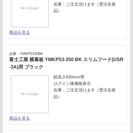
ク
仕
在庫：ご注文頂けます（受注生産
様
品）
運賃表
欄
U
を
ご
商品を見る
確
運
認
賃
く
合
品番：YMKP5335BK
だ
計
富士工業 横幕板 YMKP53-350 BK スリムフード(USR
さ
:
-3A)用 ブラック
い
¥5,
04
総高さ600mm用
対
0/
ログイン後価格表示
応
台
在庫：ご注文頂けます（受注生産
し
品）
て
い
な
い
商品を見る