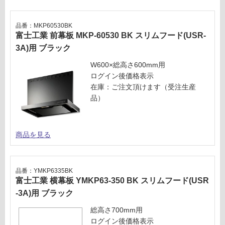
US
応
R-
し
品番：MKP60530BK
3A
て
富士工業 前幕板 MKP-60530 BK スリムフード(USR-
-6
い
3A)用 ブラック
01
る
L
が
W600×総高さ600mm用
BK
制
ログイン後価格表示
(左
限
在庫：ご注文頂けます（受注生産
排
あ
品）
気
り
タ
の
イ
為
商品を見る
プ)
注
本
意
体
が
品番：YMKP6335BK
の
必
富士工業 横幕板 YMKP63-350 BK スリムフード(USR
み
要
-3A)用 ブラック
ブ
※
ラ
商
総高さ700mm用
ッ
品
ログイン後価格表示