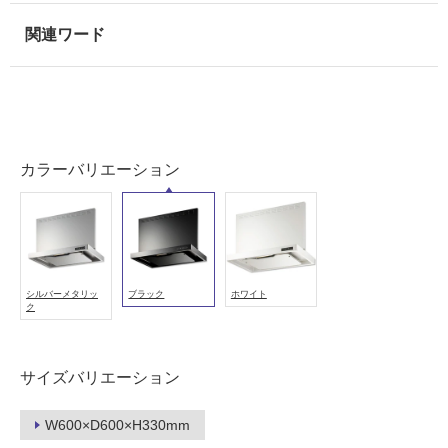
常
に
適
し
て
い
る
適
カラーバリエーション
し
て
い
る
が
シルバーメタリッ
ブラック
ホワイト
注
ク
意
が
必
サイズバリエーション
要
適
W600×D600×H330mm
し