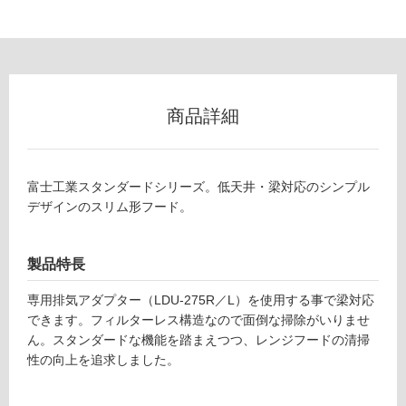
て
い
な
い
商品詳細
屋
内
壁・
富士工業スタンダードシリーズ。低天井・梁対応のシンプル
屋
デザインのスリム形フード。
外
壁・
浴
製品特長
室
専用排気アダプター（LDU-275R／L）を使用する事で梁対応
壁
できます。フィルターレス構造なので面倒な掃除がいりませ
ん。スタンダードな機能を踏まえつつ、レンジフードの清掃
使
性の向上を追求しました。
用
可
能