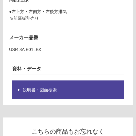
S
●左上方・左側方・左後方排気
ー
R
※前幕板別売り
3
リ
A
6
メーカー品番
0
ン
1
USR-3A-601LBK
L
グ
B
K
資料・データ
土足・遮
富
士
音・床暖
工
説明書・図面検索
対
業
応
ス
し
リ
て
ム
い
フ
る
ー
こちらの商品もお忘れなく
ド
対