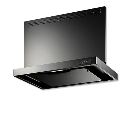
t
ム
修理お問い合わせ
クレーム公開
i
自分らしい家づくり
最高のリノベ会社が
みつ
照明
ペット用品
n
横浜スマート
ショールー
SUVACO
かる
リノベりす
g
ム
ウェルビーみのお
HDC
説明書・図面検索
水まわり
3年保証
BOX
内装用建材
パネル・壁材
お役立ち情報
住まいの
スタイリング
ロートアイアン
天然石・石材
アイデア
ミラタップ
チャンネル
メンテナンス・
施工材
新商品
オンライン相談