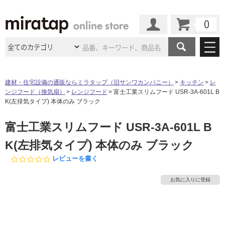
カート
マイページ
商品カテゴリ
建材・住宅設備の通販ならミラタップ（旧サンワカンパニー）
キッチン
レ
ンジフード（換気扇）
レンジフード
富士工業スリムフード USR-3A-601L B
施工事例
洗面所・水回り
タイル
K(左排気タイプ) 本体のみ ブラック
ショールーム
施工事例
法人案件納入事例
富士工業スリムフード USR-3A-601L B
キッチン
浴室（風呂・
バスルー
ム）・
トイレ
ショールームの
ご案内
東京
ショールーム
K(左排気タイプ) 本体のみ ブラック
ミラタップ
のあるくらし
お客様訪問
インタビュー
ドア（扉）・
建具・玄関
サポート
0.
レビューを書く
扉
エクステリア
（外構）
大阪
ショールーム
仙台
ショールーム
0
店舗・施設事例
s
その他サービス
お気に入りに登録
ご利用ガイド
初めての方へ
t
ウッドデッキ
フローリング・
床材
a
名古屋
ショールーム
京都
ショールーム
r
ミラタップと
創る家
工事会社紹介
Coziコンシ
よくある質問
お問い合わせ
r
ASOLIE
ェルジュ
収納
インテリア・
家具
a
福岡
ショールーム
札幌スマート
ショールー