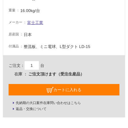
イ
16.00kg/台
重量
ル
富士工業
メーカー
屋
日本
原産国
内
床・
整流板、ミニ電球、L型ダクト LD-15
付属品
屋
外
ご注文：
台
床・
在庫
ご注文頂けます（受注生産品）
浴
室
カートに入れる
床・
駐
先納期の大口案件在庫問い合わせはこちら
車
返品・交換について
場
非