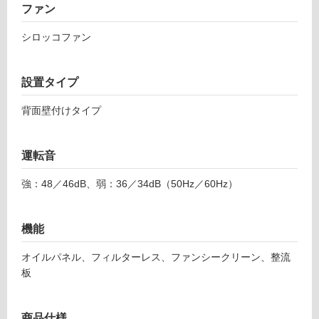
ファン
使
用
シロッコファン
可
能
設置タイプ
(寒
冷
背面壁付けタイプ
地
以
外)
運転音
使
用
強：48／46dB、弱：36／34dB（50Hz／60Hz）
不
可
機能
オイルパネル、フィルターレス、ファンシークリーン、整流
板
フ
ロ
商品仕様