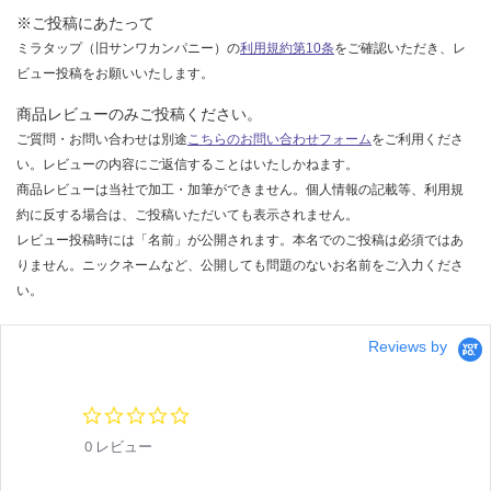
※ご投稿にあたって
ミラタップ（旧サンワカンパニー）の
利用規約第10条
をご確認いただき、レ
ビュー投稿をお願いいたします。
商品レビューのみご投稿ください。
ご質問・お問い合わせは別途
こちらのお問い合わせフォーム
をご利用くださ
い。レビューの内容にご返信することはいたしかねます。
商品レビューは当社で加工・加筆ができません。個人情報の記載等、利用規
約に反する場合は、ご投稿いただいても表示されません。
レビュー投稿時には「名前」が公開されます。本名でのご投稿は必須ではあ
りません。ニックネームなど、公開しても問題のないお名前をご入力くださ
い。
Reviews by
0.
0
0 レビュー
s
t
a