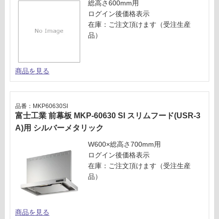
総高さ600mm用
品
タ
ログイン後価格表示
仕
リ
在庫：ご注文頂けます（受注生産
様
ッ
品）
欄
ク
を
ご
運賃表
確
商品を見る
U
認
く
運
だ
品番：MKP60630SI
賃
さ
富士工業 前幕板 MKP-60630 SI スリムフード(USR-3
合
い
A)用 シルバーメタリック
計
対
:
W600×総高さ700mm用
応
¥5,
ログイン後価格表示
し
04
在庫：ご注文頂けます（受注生産
て
0/
品）
い
台
な
い
商品を見る