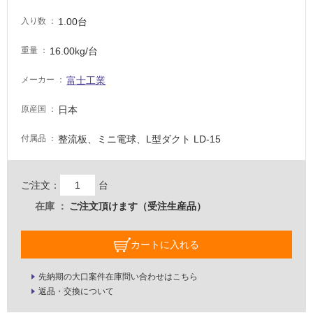
イ
1.00台
入り数
ル
16.00kg/台
重量
富士工業
メーカー
屋
内
日本
原産国
床・
整流板、ミニ電球、L型ダクト LD-15
付属品
屋
外
床・
ご注文：
台
浴
在庫
ご注文頂けます（受注生産品）
室
床・
カートに入れる
駐
車
先納期の大口案件在庫問い合わせはこちら
場
返品・交換について