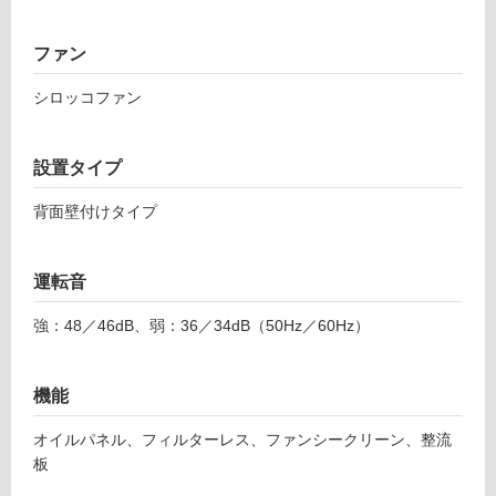
能
使
ファン
用
シロッコファン
可
能
(寒
設置タイプ
冷
地
背面壁付けタイプ
以
外)
使
運転音
用
強：48／46dB、弱：36／34dB（50Hz／60Hz）
不
可
機能
オイルパネル、フィルターレス、ファンシークリーン、整流
フ
板
S