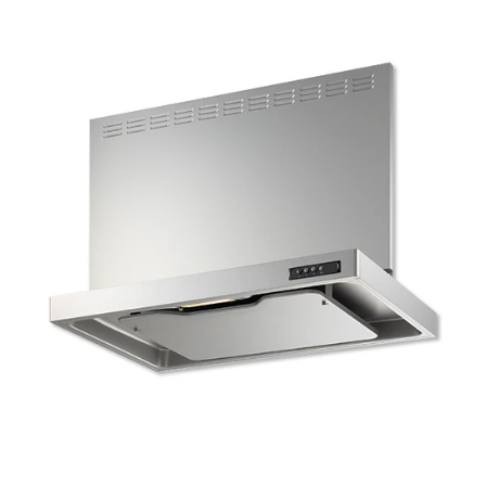
r
ム
修理お問い合わせ
クレーム公開
a
自分らしい家づくり
最高のリノベ会社が
みつ
照明
ペット用品
t
横浜スマート
ショールー
SUVACO
かる
リノベりす
i
ム
ウェルビーみのお
HDC
説明書・図面検索
水まわり
3年保証
n
BOX
内装用建材
パネル・壁材
g
お役立ち情報
住まいの
スタイリング
ロートアイアン
天然石・石材
アイデア
ミラタップ
チャンネル
メンテナンス・
施工材
新商品
オンライン相談