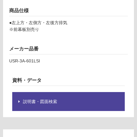
R
ロ
3
商品仕様
A
ー
6
●左上方・左側方・左後方排気
0
※前幕板別売り
リ
1
L
ン
メーカー品番
S
I
USR-3A-601LSI
グ
富
士
工
土足・遮
資料・データ
業
音・床暖
ス
リ
対
説明書・図面検索
ム
応
フ
し
ー
て
ド
い
US
る