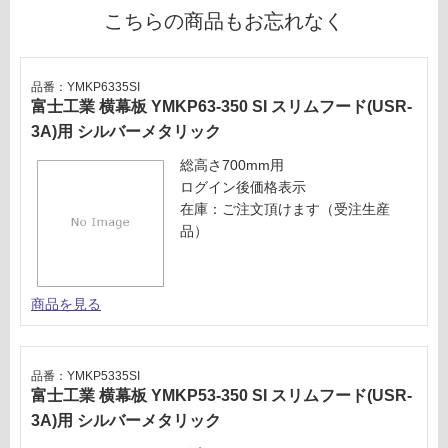
R-
対
こちらの商品もお忘れなく
3A
応
-6
し
01
て
L
品番：YMKP6335SI
い
富士工業 横幕板 YMKP63-350 SI スリムフード(USR-
SI
る
3A)用 シルバーメタリック
(左
が
排
総高さ700mm用
制
気
ログイン後価格表示
限
タ
在庫：ご注文頂けます（受注生産
あ
イ
品）
り
プ)
の
本
為
体
注
商品を見る
の
意
み
が
シ
必
ル
品番：YMKP5335SI
要
富士工業 横幕板 YMKP53-350 SI スリムフード(USR-
バ
※
ー
3A)用 シルバーメタリック
商
メ