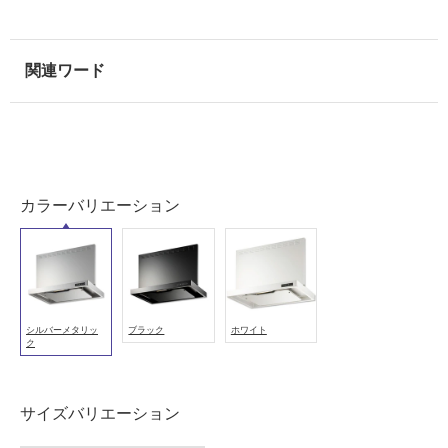
非
常
に
適
し
て
い
る
適
カラーバリエーション
し
て
い
る
が
注
シルバーメタリッ
ブラック
ホワイト
意
ク
が
必
要
サイズバリエーション
適