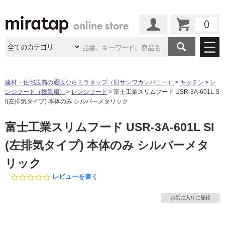
カート
マイページ
商品カテゴリ
建材・住宅設備の通販ならミラタップ（旧サンワカンパニー）
キッチン
レ
ンジフード（換気扇）
レンジフード
富士工業スリムフード USR-3A-601L S
施工事例
洗面所・水回り
タイル
I(左排気タイプ) 本体のみ シルバーメタリック
ショールーム
施工事例
法人案件納入事例
富士工業スリムフード USR-3A-601L SI
キッチン
浴室（風呂・
バスルー
ム）・
トイレ
ショールームの
ご案内
東京
ショールーム
(左排気タイプ) 本体のみ シルバーメタ
ミラタップ
のあるくらし
お客様訪問
インタビュー
ドア（扉）・
建具・玄関
サポート
リック
扉
エクステリア
（外構）
大阪
ショールーム
仙台
ショールーム
店舗・施設事例
0.
レビューを書く
その他サービス
ご利用ガイド
初めての方へ
0
ウッドデッキ
フローリング・
床材
名古屋
ショールーム
京都
ショールーム
s
お気に入りに登録
ミラタップと
創る家
工事会社紹介
Coziコンシ
t
よくある質問
お問い合わせ
a
ASOLIE
ェルジュ
収納
インテリア・
家具
福岡
ショールーム
札幌スマート
ショールー
r