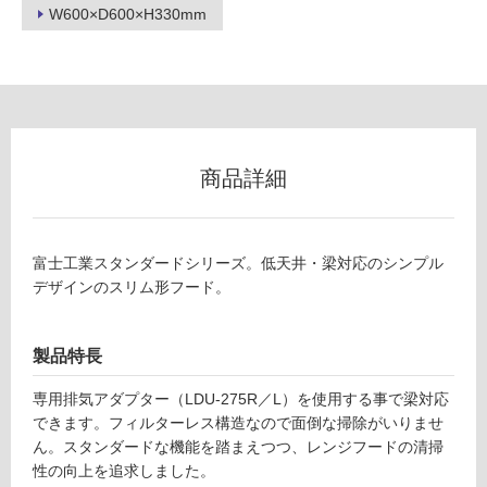
し
W600×D600×H330mm
て
い
な
い
屋
商品詳細
内
壁・
屋
富士工業スタンダードシリーズ。低天井・梁対応のシンプル
外
デザインのスリム形フード。
壁・
浴
製品特長
室
壁
専用排気アダプター（LDU-275R／L）を使用する事で梁対応
できます。フィルターレス構造なので面倒な掃除がいりませ
使
ん。スタンダードな機能を踏まえつつ、レンジフードの清掃
用
性の向上を追求しました。
可