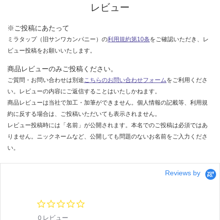
レビュー
※ご投稿にあたって
ミラタップ（旧サンワカンパニー）の
利用規約第10条
をご確認いただき、レ
ビュー投稿をお願いいたします。
商品レビューのみご投稿ください。
ご質問・お問い合わせは別途
こちらのお問い合わせフォーム
をご利用くださ
い。レビューの内容にご返信することはいたしかねます。
商品レビューは当社で加工・加筆ができません。個人情報の記載等、利用規
約に反する場合は、ご投稿いただいても表示されません。
レビュー投稿時には「名前」が公開されます。本名でのご投稿は必須ではあ
りません。ニックネームなど、公開しても問題のないお名前をご入力くださ
い。
Reviews by
0.
0
0 レビュー
s