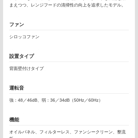
まえつつ、レンジフードの清掃性の向上を追求したモデル。
可
能
使
ファン
用
可
シロッコファン
能
(寒
設置タイプ
冷
地
背面壁付けタイプ
以
外)
使
運転音
用
不
強：48／46dB、弱：36／34dB（50Hz／60Hz）
可
機能
オイルパネル、フィルターレス、ファンシークリーン、整流
フ