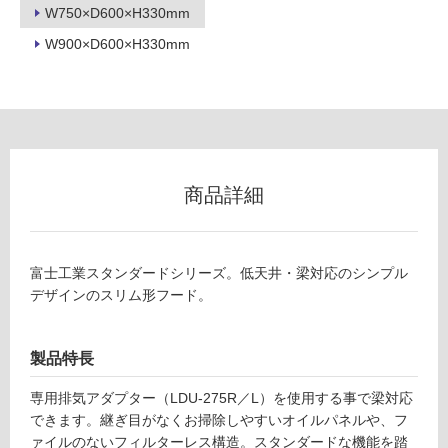
W750×D600×H330mm
適
し
W900×D600×H330mm
て
い
な
い
屋
商品詳細
内
壁・
屋
富士工業スタンダードシリーズ。低天井・梁対応のシンプル
外
デザインのスリム形フード。
壁・
浴
製品特長
室
壁
専用排気アダプター（LDU-275R／L）を使用する事で梁対応
できます。継ぎ目がなくお掃除しやすいオイルパネルや、フ
使
ァイルのないフィルターレス構造。スタンダードな機能を踏
用