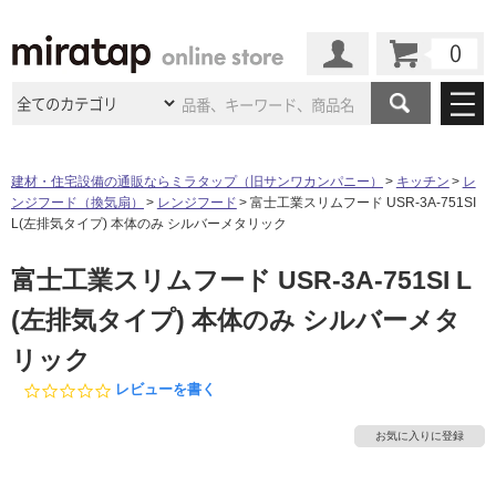
カート
マイページ
商品カテゴリ
建材・住宅設備の通販ならミラタップ（旧サンワカンパニー）
キッチン
レ
ンジフード（換気扇）
レンジフード
富士工業スリムフード USR-3A-751SI
施工事例
洗面所・水回り
タイル
L(左排気タイプ) 本体のみ シルバーメタリック
ショールーム
施工事例
法人案件納入事例
富士工業スリムフード USR-3A-751SI L
キッチン
浴室（風呂・
バスルー
ム）・
トイレ
ショールームの
ご案内
東京
ショールーム
(左排気タイプ) 本体のみ シルバーメタ
ミラタップ
のあるくらし
お客様訪問
インタビュー
ドア（扉）・
建具・玄関
サポート
リック
扉
エクステリア
（外構）
大阪
ショールーム
仙台
ショールーム
店舗・施設事例
0.
レビューを書く
その他サービス
ご利用ガイド
初めての方へ
0
ウッドデッキ
フローリング・
床材
名古屋
ショールーム
京都
ショールーム
s
お気に入りに登録
ミラタップと
創る家
工事会社紹介
Coziコンシ
t
よくある質問
お問い合わせ
a
ASOLIE
ェルジュ
収納
インテリア・
家具
福岡
ショールーム
札幌スマート
ショールー
r