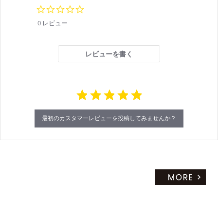
0.
0
0 レビュー
s
t
a
r
レビューを書く
r
a
t
i
n
g
最初のカスタマーレビューを投稿してみませんか？