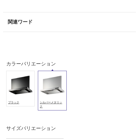
非
常
に
適
し
て
い
る
カラーバリエーション
適
し
て
い
る
が
ブラック
シルバーメタリッ
注
ク
意
が
必
サイズバリエーション
要