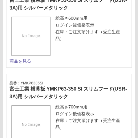
富士工業 横幕板 YMKP53-350 SI スリムフード(USR-
商
メ
3A)用 シルバーメタリック
品
タ
仕
総高さ600mm用
リ
様
ログイン後価格表示
ッ
欄
在庫：ご注文頂けます（受注生産
ク
を
品）
ご
運賃表
確
U
認
商品を見る
く
運
だ
賃
さ
合
品番：YMKP6335SI
い
富士工業 横幕板 YMKP63-350 SI スリムフード(USR-
計
対
3A)用 シルバーメタリック
:
応
¥5,
総高さ700mm用
し
04
ログイン後価格表示
て
0/
在庫：ご注文頂けます（受注生産
い
台
品）
な
い