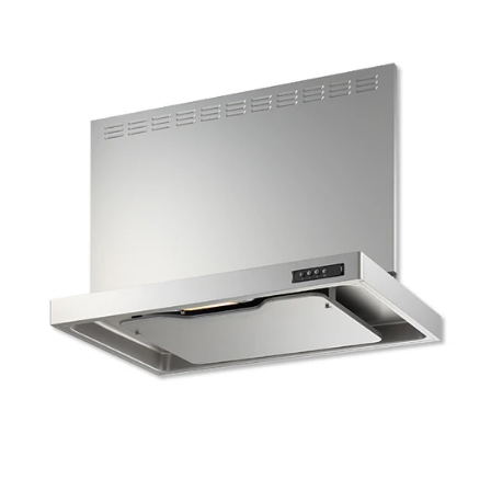
r
ム
修理お問い合わせ
クレーム公開
a
自分らしい家づくり
最高のリノベ会社が
みつ
照明
ペット用品
t
横浜スマート
ショールー
SUVACO
かる
リノベりす
i
ム
ウェルビーみのお
HDC
説明書・図面検索
水まわり
3年保証
n
BOX
内装用建材
パネル・壁材
g
お役立ち情報
住まいの
スタイリング
ロートアイアン
天然石・石材
アイデア
ミラタップ
チャンネル
メンテナンス・
施工材
新商品
オンライン相談