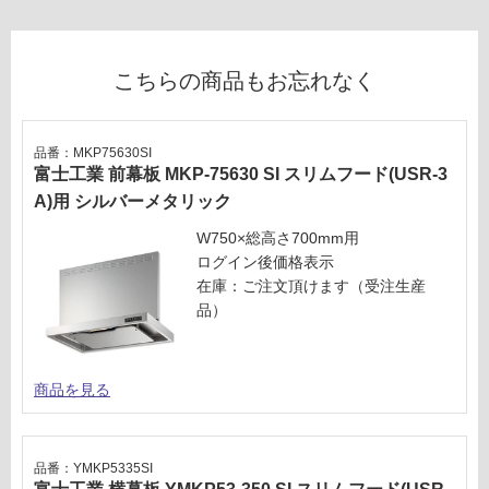
US
る
R-
対
3A
応
-7
こちらの商品もお忘れなく
し
51
て
SI
い
L
品番：MKP75630SI
る
(左
富士工業 前幕板 MKP-75630 SI スリムフード(USR-3
が
排
A)用 シルバーメタリック
制
気
限
W750×総高さ700mm用
タ
あ
ログイン後価格表示
イ
り
在庫：ご注文頂けます（受注生産
プ)
の
品）
本
為
体
注
の
意
み
商品を見る
が
シ
必
ル
要
バ
品番：YMKP5335SI
※
ー