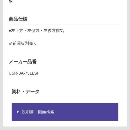
板
S
R
ロ
3
商品仕様
A
ー
7
●左上方・左側方・左後方排気
5
リ
1
※前幕板別売り
S
ン
I
L
メーカー品番
グ
富
USR-3A-751LSI
士
工
土足・遮
業
音・床暖
資料・データ
ス
リ
対
ム
応
説明書・図面検索
フ
し
ー
て
ド
い