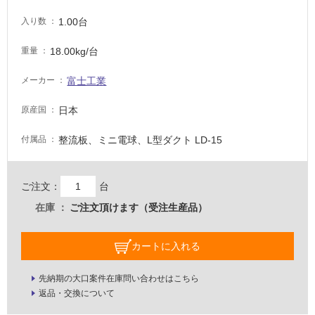
タ
1.00台
入り数
イ
18.00kg/台
重量
ル
富士工業
メーカー
屋
日本
原産国
内
整流板、ミニ電球、L型ダクト LD-15
付属品
床・
屋
外
ご注文：
台
床・
在庫
ご注文頂けます（受注生産品）
浴
室
カートに入れる
床・
駐
先納期の大口案件在庫問い合わせはこちら
車
返品・交換について
場