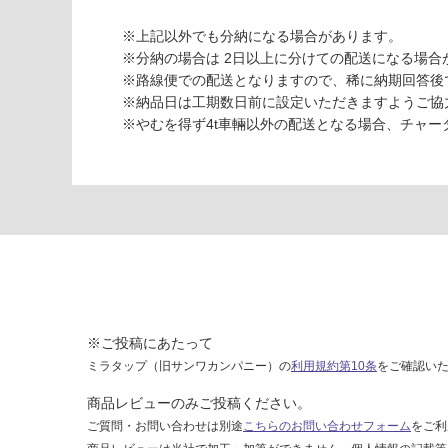
6
2
※上記以外でも分納になる場合があります。
J
※分納の場合は 2日以上に分けての配送になる場合
B
※路線便での配送となりますので、稀に納期回答後
4
※納品日は工期数日前に設定いただきますようご協
0
※やむを得ず4t車輛以外の配送となる場合、チャ
0
運賃表
S
運
賃
合
計
※ご投稿にあたって
:
ミラタップ（旧サンワカンパニー）の
利用規約第10条
をご確認い
¥2,
11
商品レビューのみご投稿ください。
0/
ご質問・お問い合わせは別途
こちらのお問い合わせフォーム
をご利
ケ