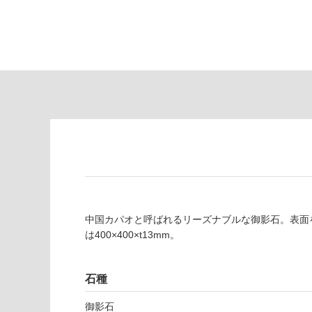
が
る
制
が
限
注
あ
意
り
が
の
必
為
要
注
適
意
し
が
て
必
い
要
な
※
い
商
屋内壁・屋外
中国カパオと呼ばれるリーズナブルな御影石。表面
品
壁・浴室壁
は400×400×t13mm。
仕
様
使用可
欄
能
石種
を
ご
御影石