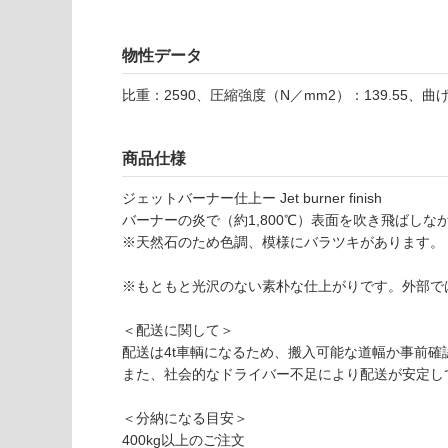
使用可
確
能
認
(寒冷地
く
物性データ
以外)
だ
さ
比重：2590、圧縮強度（N／mm2）：139.55、曲
使用不
い
可
対
商品仕様
応
し
ジェットバーナー仕上ー Jet burner finish
て
バーナーの炎で（約1,800℃）表面を吹き飛ばし
い
※天然石のため色調、模様にバラツキがあります。
な
S
い
T
※もともと光沢のない素朴な仕上がりです。外部で
0
2
＜配送に関して＞
1
配送は4t車輌になるため、搬入可能な道幅か事前確
6
また、社会的なドライバー不足により配送が安定し
9
G
＜分納になる目安＞
5
400kg以上のご注文