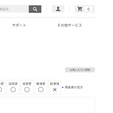
マイページ
カート
サポート
その他サービス
お気に入りに登録
外壁
浴室床
浴室壁
耐凍害
駐車場
用途表の見方