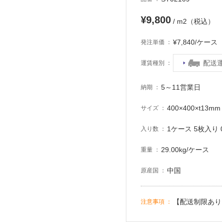
¥9,800
/ m2（税込）
¥7,840/ケー
発注単価
配送
運賃種別
5～11営業日
納期
400×400×t13mm
サイズ
1ケース 5枚入り 0
入り数
29.00kg/ケース
重量
中国
原産国
【配送制限あり
注意事項