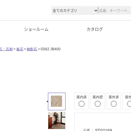
ショールーム
カタログ
石・石材
板石
御影石
G562 JB400
屋内床
屋内壁
屋外床
屋
ST02169
品番