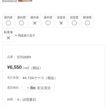
屋
外
床・
屋内床
屋内壁
屋外床
屋外壁
浴室床
浴室壁
耐凍害
浴
室
駐車場
床・
用途表の見方
駐
車
場
ST02689
品番
非
¥6,550
常
/ m2（税込）
に
適
¥4,716/ケース（税込）
発注単価
し
配送運賃
運賃種別
て
い
る
4～10営業日
納期
適