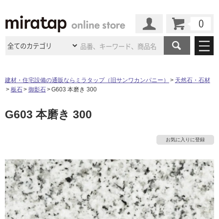
カート
マイページ
商品カテゴリ
建材・住宅設備の通販ならミラタップ（旧サンワカンパニー）
天然石・石材
板石
御影石
G603 本磨き 300
施工事例
洗面所・水回り
タイル
G603 本磨き 300
ショールーム
施工事例
法人案件納入事例
キッチン
浴室（風呂・
バスルー
ム）・
トイレ
ショールームの
ご案内
東京
ショールーム
お気に入りに登録
ミラタップ
のあるくらし
お客様訪問
インタビュー
ドア（扉）・
建具・玄関
サポート
扉
エクステリア
（外構）
大阪
ショールーム
仙台
ショールーム
店舗・施設事例
その他サービス
ご利用ガイド
初めての方へ
ウッドデッキ
フローリング・
床材
名古屋
ショールーム
京都
ショールーム
ミラタップと
創る家
工事会社紹介
Coziコンシ
よくある質問
お問い合わせ
ASOLIE
ェルジュ
収納
インテリア・
家具
福岡
ショールーム
札幌スマート
ショールー