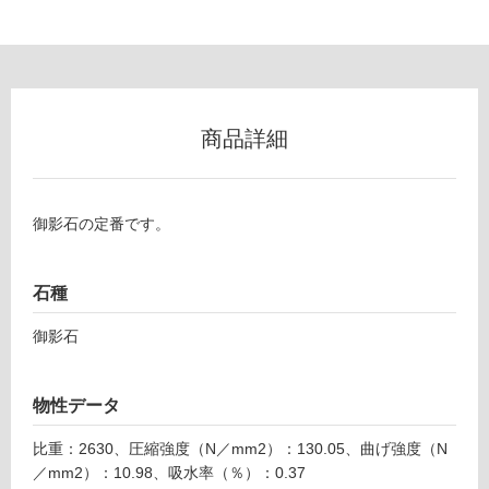
以
外)
使
用
不
商品詳細
可
御影石の定番です。
フ
ロ
石種
御影石
ー
リ
物性データ
比重：2630、圧縮強度（N／mm2）：130.05、曲げ強度（N
ン
／mm2）：10.98、吸水率（％）：0.37