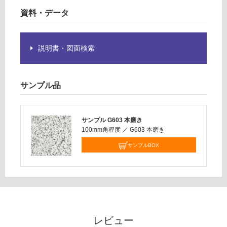
だ
資料・データ
さ
い
対
説明書・図面検索
応
し
て
サンプル品
い
な
い
サンプル G603 本磨き
100mm角程度
／
G603 本磨き
サンプルBOX
レビュー