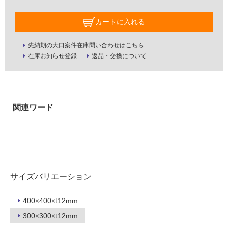
壁・
屋
カートに入れる
外
先納期の大口案件在庫問い合わせはこちら
壁・
在庫お知らせ登録
返品・交換について
浴
室
壁
使
用
可
能
使
用
サイズバリエーション
可
能
(寒
400×400×t12mm
冷
300×300×t12mm
地