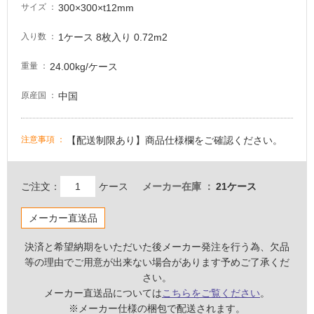
300×300×t12mm
サイズ
し
て
1ケース 8枚入り 0.72m2
入り数
い
る
24.00kg/ケース
重量
が
注
中国
原産国
意
が
必
【配送制限あり】商品仕様欄をご確認ください。
注意事項
要
適
ご注文：
ケース
メーカー在庫
21ケース
し
て
メーカー直送品
い
な
決済と希望納期をいただいた後メーカー発注を行う為、欠品
い
等の理由でご用意が出来ない場合があります予めご了承くだ
さい。
屋
メーカー直送品については
こちらをご覧ください
。
内
※メーカー仕様の梱包で配送されます。