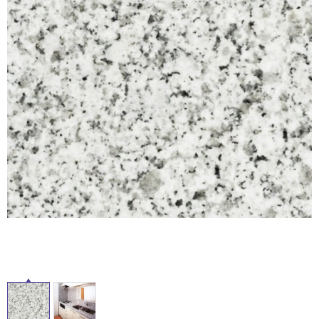
ム
修理お問い合わせ
クレーム公開
自分らしい家づくり
最高のリノベ会社が
みつ
照明
ペット用品
横浜スマート
ショールー
SUVACO
かる
リノベりす
ム
ウェルビーみのお
HDC
説明書・図面検索
水まわり
3年保証
BOX
内装用建材
パネル・壁材
お役立ち情報
住まいの
スタイリング
ロートアイアン
天然石・石材
アイデア
ミラタップ
チャンネル
メンテナンス・
施工材
新商品
オンライン相談
タ
イ
ル
屋
内
床・