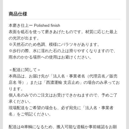
グ
商品仕様
土足・遮
本磨き仕上ー Polished finish
S
音・床暖
表面を砥石を使って磨きあげたものです。材質に応じた最上
T
対
の光沢が出ます。
0
応
※天然石のため色調、模様にバラツキがあります。
2
し
※歩行の際、水に濡れた石の上は滑りやすくなりますので、
6
て
雨水のかかる場所への使用はお避けください。
8
い
9
る
＜配送に関して＞
G
本商品は、お届け先が「法人名・事業者名（代理店名／販売
6
対
店名 等）」または「西濃運輸 支店止め」の場合のみ承ってお
0
応
ります。
3
し
個人名のみでのご注文はお受けできかねますので、予めご了
本
て
承ください。
磨
い
現場配送をご希望の場合も、必ず宛先に「法人名・事業者
き
る
名」をご明記ください。
3
が
0
制
配送は4t車輌になるため、搬入可能な道幅か事前確認をお願
0