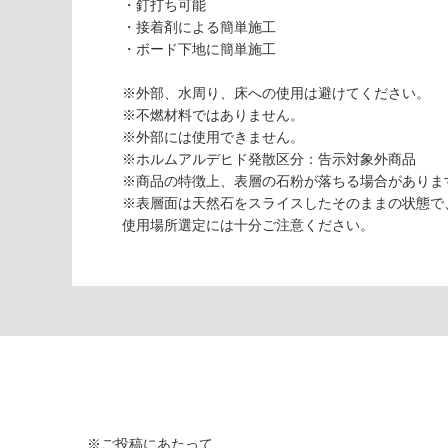
・釘打ち可能
トス
・接着剤による簡単施工
トー
・ボード下地に簡単施工
ン
（ソ
※外部、水周り、床への使用は避けてください。
フ
※不燃材料ではありません。
ト）
※外部には使用できません。
アル
※ホルムアルデヒド発散区分：告示対象外商品
ジェ
※商品の特徴上、表層の石粉が落ちる場合がありま
ント
※表層面は天然石をスライスしたそのままの状態で
オー
使用場所選定には十分ご注意ください。
ロ
運賃表
F
運
賃
合
計
:
※ご投稿にあたって