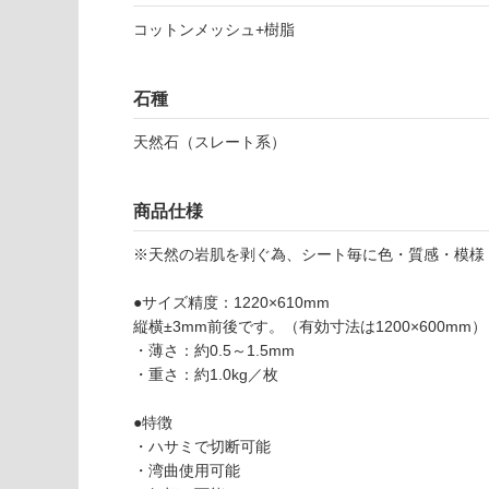
を
コットンメッシュ+樹脂
ご
使用可
確
能
認
石種
(寒冷地
く
以外)
だ
天然石（スレート系）
さ
使用不
い
可
商品仕様
対
応
※天然の岩肌を剥ぐ為、シート毎に色・質感・模様
し
て
●サイズ精度：1220×610mm
S
い
縦横±3mm前後です。（有効寸法は1200×600mm）
T
な
・薄さ：約0.5～1.5mm
0
い
・重さ：約1.0kg／枚
2
8
●特徴
1
・ハサミで切断可能
1
・湾曲使用可能
シー