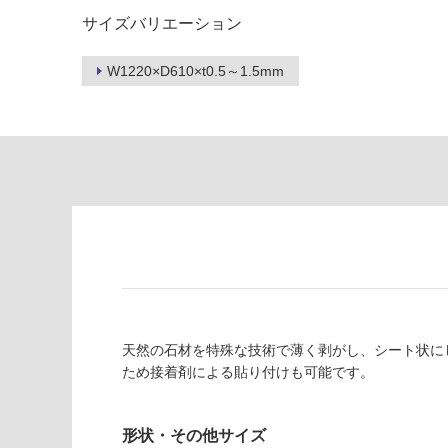
い
て
サイズバリエーション
る
い
が
る
W1220×D610×t0.5～1.5mm
制
が
限
注
あ
意
り
が
の
必
為
要
注
適
意
し
が
て
必
い
要
な
※
い
商
天然の石材を特殊な技術で薄く剥がし、シート状に
屋内壁・屋外
品
ため接着剤による貼り付けも可能です。
壁・浴室壁
仕
様
使用可
欄
形状・その他サイズ
能