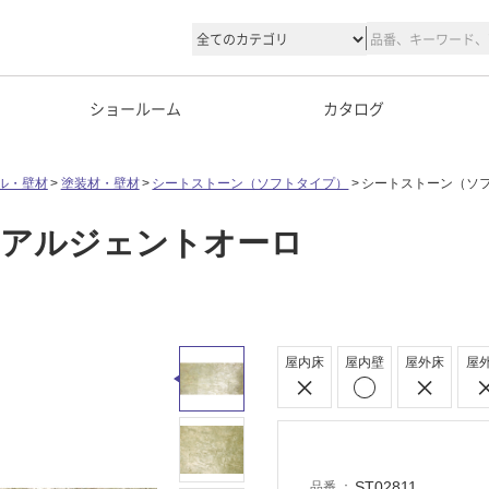
ショールーム
カタログ
ル・壁材
塗装材・壁材
シートストーン（ソフトタイプ）
シートストーン（ソフ
 アルジェントオーロ
屋内床
屋内壁
屋外床
屋
ST02811
品番