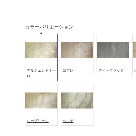
タイル
フローリ
カラーバリエーション
ング
屋内床・
屋外床・
土足・遮
浴室床・
音・床暖
駐車場
アルジェントオー
コブレ
ディーブラック
対
非
ロ
応
常
し
に
て
適
い
し
る
て
い
対
る
応
シーグリーン
ベルデ
し
適
て
し