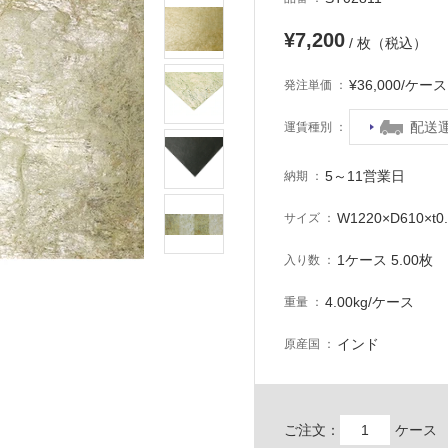
¥7,200
/ 枚（税込）
¥36,000/ケ
発注単価
配送
運賃種別
5～11営業日
納期
W1220×D610×t0
サイズ
1ケース 5.00枚
入り数
4.00kg/ケース
重量
インド
原産国
ご注文：
ケース