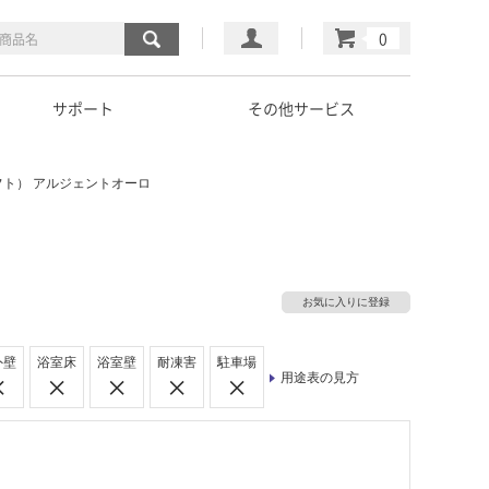
マイページ
カート
サポート
その他サービス
ト） アルジェントオーロ
お気に入りに登録
外壁
浴室床
浴室壁
耐凍害
駐車場
用途表の見方