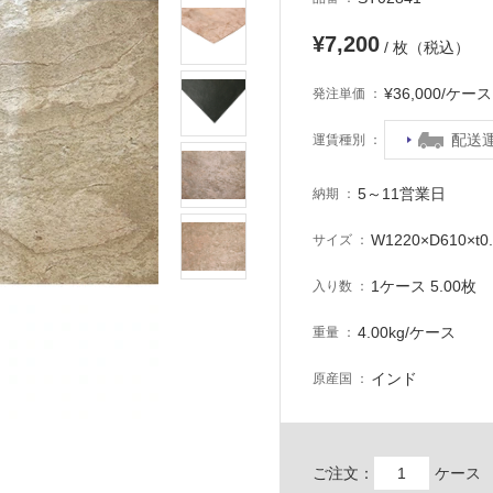
¥7,200
/ 枚（税込）
¥36,000/ケ
発注単価
配送
運賃種別
5～11営業日
納期
W1220×D610×t0
サイズ
1ケース 5.00枚
入り数
4.00kg/ケース
重量
インド
原産国
ご注文：
ケース