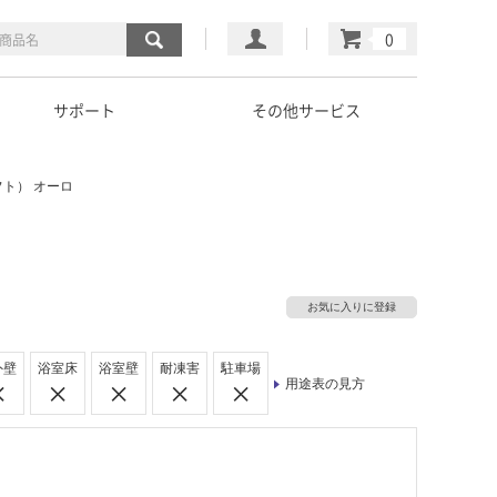
マイページ
カート
サポート
その他サービス
ト） オーロ
お気に入りに登録
外壁
浴室床
浴室壁
耐凍害
駐車場
用途表の見方