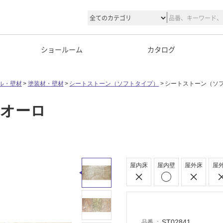
ショールーム
カタログ
ル・壁材
塗装材・壁材
シートストーン（ソフトタイプ）
シートストーン（ソフ
 オーロ
屋内床
屋内壁
屋外床
屋
ST02841
品番