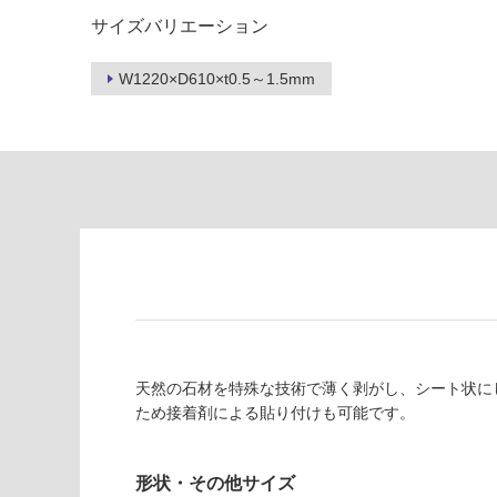
い
て
サイズバリエーション
る
い
が
る
W1220×D610×t0.5～1.5mm
制
が
限
注
あ
意
り
が
の
必
為
要
注
適
意
し
が
て
必
い
要
な
※
い
商
天然の石材を特殊な技術で薄く剥がし、シート状に
屋内壁・屋外
品
ため接着剤による貼り付けも可能です。
壁・浴室壁
仕
様
使用可
欄
形状・その他サイズ
能