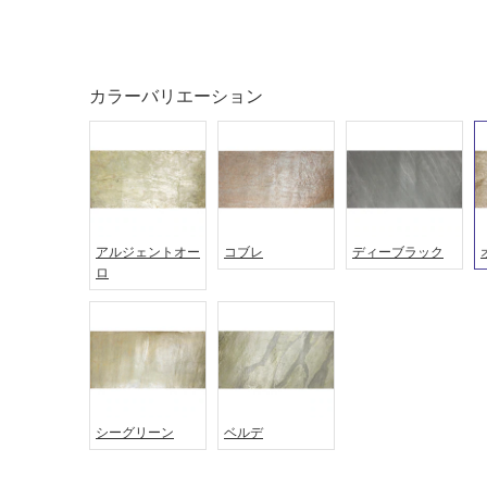
タイル
フローリ
カラーバリエーション
ング
屋内床・
屋外床・
土足・遮
浴室床・
音・床暖
駐車場
アルジェントオー
コブレ
ディーブラック
対
非
ロ
応
常
し
に
て
適
い
し
る
て
い
対
る
応
シーグリーン
ベルデ
し
適
て
し