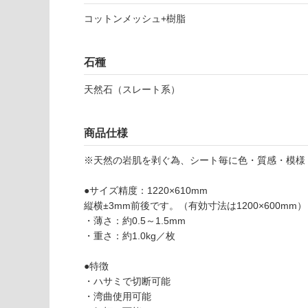
を
コットンメッシュ+樹脂
ご
使用可
確
能
認
石種
(寒冷地
く
以外)
だ
天然石（スレート系）
さ
使用不
い
可
商品仕様
対
応
※天然の岩肌を剥ぐ為、シート毎に色・質感・模様
し
て
●サイズ精度：1220×610mm
い
縦横±3mm前後です。（有効寸法は1200×600mm）
な
S
・薄さ：約0.5～1.5mm
い
T
・重さ：約1.0kg／枚
0
2
●特徴
8
・ハサミで切断可能
4
・湾曲使用可能
1