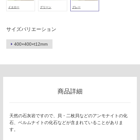
冷
イエロー
グリーン
グレー
地
以
外)
サイズバリエーション
使
用
400×400×t12mm
不
可
フ
商品詳細
ロ
ー
天然の石灰岩ですので、貝・二枚貝などのアンモナイトの化
石、ベルムナイトの化石などが含まれていることがありま
す。
リ