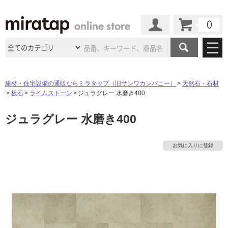
カート
マイページ
商品カテゴリ
建材・住宅設備の通販ならミラタップ（旧サンワカンパニー）
天然石・石材
板石
ライムストーン
ジュラグレー 水磨き400
施工事例
洗面所・水回り
タイル
ジュラグレー 水磨き400
ショールーム
施工事例
法人案件納入事例
キッチン
浴室（風呂・
バスルー
ム）・
トイレ
ショールームの
ご案内
東京
ショールーム
お気に入りに登録
ミラタップ
のあるくらし
お客様訪問
インタビュー
ドア（扉）・
建具・玄関
サポート
扉
エクステリア
（外構）
大阪
ショールーム
仙台
ショールーム
店舗・施設事例
その他サービス
ご利用ガイド
初めての方へ
ウッドデッキ
フローリング・
床材
名古屋
ショールーム
京都
ショールーム
ミラタップと
創る家
工事会社紹介
Coziコンシ
よくある質問
お問い合わせ
ASOLIE
ェルジュ
収納
インテリア・
家具
福岡
ショールーム
札幌スマート
ショールー