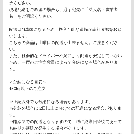
き
承ください。
が
4
現場配送をご希望の場合も、必ず宛先に「法人名・事業者
制
0
名」をご明記ください。
限
0
あ
配送は4t車輌になるため、搬入可能な道幅か事前確認をお願
り
運賃表
いします。
の
S
こちらの商品は土曜日の配送が出来ません。ご注意くださ
為
い。
注
また、社会的なドライバー不足により配送が安定していない
意
運
ため、一度のご注文数量によって分納になる場合がありま
が
賃
す。
必
合
要
計
＜分納になる目安＞
※
:
450kg以上のご注文
商
¥2,
品
11
※上記以外でも分納になる場合があります。
仕
0/
※分納の場合は 2日以上に分けての配送になる場合がありま
様
ケ
す。
欄
ー
※路線便での配送となりますので、稀に納期回答後であって
を
ス
も納期の遅延が発生する場合があります。
ご