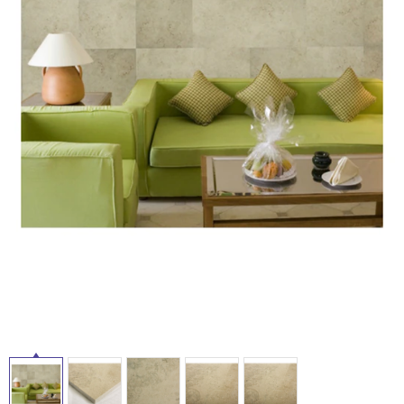
ム
修理お問い合わせ
クレーム公開
自分らしい家づくり
最高のリノベ会社が
みつ
照明
ペット用品
横浜スマート
ショールー
SUVACO
かる
リノベりす
ム
ウェルビーみのお
HDC
説明書・図面検索
水まわり
3年保証
BOX
内装用建材
パネル・壁材
お役立ち情報
住まいの
スタイリング
ロートアイアン
天然石・石材
アイデア
ミラタップ
チャンネル
メンテナンス・
施工材
新商品
オンライン相談
タ
イ
ル
屋