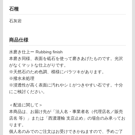
ン
石種
グ
石灰岩
土足・遮
S
商品仕様
T
音・床暖
0
水磨き仕上ー Rubbing finish
対
3
本磨き同様、表面を砥石を使って磨きあげたものです。光沢
応
0
がなくマットな仕上がりです。
し
6
※天然石のため色調、模様にバラツキがあります。
て
9
※撥水未処理
い
ジ
※浸透性が高く表面に汚れやシミがつきやすい石です。十分
る
ュ
にご検討ください。
ラ
対
グ
＜配送に関して＞
応
レ
本商品は、お届け先が「法人名・事業者名（代理店名／販売
し
ー
店名 等）」または「西濃運輸 支店止め」の場合のみ承ってお
て
水
ります。
い
磨
個人名のみでのご注文はお受けできかねますので、予めご了
る