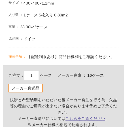
400×400×t12mm
サイズ
る
適
1ケース 5枚入り 0.80m2
入り数
し
て
28.00kg/ケース
重量
い
ドイツ
原産国
る
が
注
【配送制限あり】商品仕様欄をご確認ください。
注意事項
意
が
必
ご注文：
ケース
メーカー在庫
10ケース
要
適
メーカー直送品
し
て
決済と希望納期をいただいた後メーカー発注を行う為、欠品
い
等の理由でご用意が出来ない場合があります予めご了承くだ
な
さい。
い
メーカー直送品については
こちらをご覧ください
。
※メーカー仕様の梱包で配送されます。