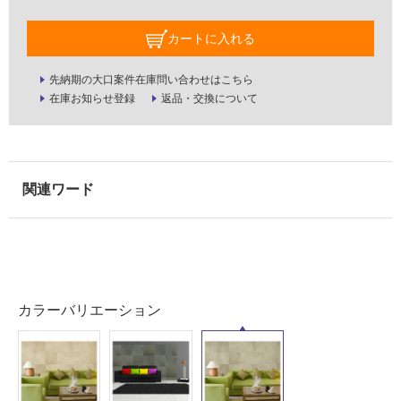
屋
内
カートに入れる
壁・
先納期の大口案件在庫問い合わせはこちら
屋
在庫お知らせ登録
返品・交換について
外
壁・
浴
室
壁
使
用
可
能
カラーバリエーション
使
用
可
能
(寒