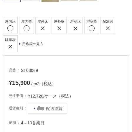
内
床・
屋
屋内床
屋内壁
屋外床
屋外壁
浴室床
浴室壁
耐凍害
外
床・
駐車場
浴
用途表の見方
室
床・
駐
ST03069
品番
車
場
¥15,900
/ m2（税込）
非
¥12,720/ケース（税込）
発注単価
常
に
配送運賃
運賃種別
適
し
4～10営業日
納期
て
い