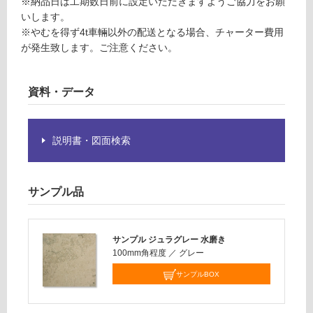
※納品日は工期数日前に設定いただきますようご協力をお願
確
いします。
認
※やむを得ず4t車輛以外の配送となる場合、チャーター費用
く
が発生致します。ご注意ください。
だ
さ
い
資料・データ
対
応
し
説明書・図面検索
て
い
な
サンプル品
い
サンプル ジュラグレー 水磨き
100mm角程度
／
グレー
サンプルBOX