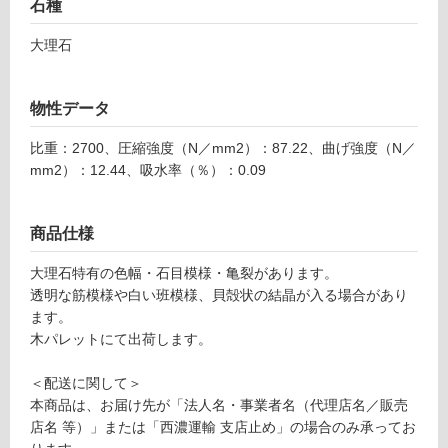
フ
石種
大理石
ロ
ー
物性データ
リ
比重：2700、圧縮強度（N／mm2）：87.22、曲げ強度（N／
mm2）：12.44、吸水率（％）：0.09
ン
商品仕様
グ
大理石特有の色幅・石目模様・亀裂があります。
透明な筋模様や白い班模様、貝殻状の結晶が入る場合があり
土足・遮
ます。
S
音・床暖
木パレットにて出荷します。
T
対
1
応
＜配送に関して＞
2
し
本商品は、お届け先が「法人名・事業者名（代理店名／販売
4
て
店名 等）」または「西濃運輸 支店止め」の場合のみ承ってお
5
い