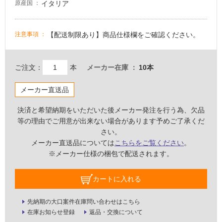
イタリア
原産国
適
し
【配送制限あり】商品仕様欄をご確認ください。
注意事項
て
い
な
ご注文：
本
メーカー在庫
10本
い
メーカー直送品
屋
内
決済と希望納期をいただいた後メーカー発注を行う為、欠品
壁・
等の理由でご用意が出来ない場合があります予めご了承くだ
さい。
屋
メーカー直送品については
こちらをご覧ください
。
外
※メーカー仕様の梱包で配送されます。
壁・
浴
カートに入れる
室
壁
先納期の大口案件在庫問い合わせはこちら
在庫お知らせ登録
返品・交換について
使