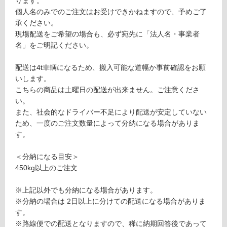
ります。
1
る
個人名のみでのご注文はお受けできかねますので、予めご了
ボ
承ください。
テ
対
現場配送をご希望の場合も、必ず宛先に「法人名・事業者
チ
応
名」をご明記ください。
ー
し
ノ
て
配送は4t車輌になるため、搬入可能な道幅か事前確認をお願
ク
い
いします。
ラ
る
こちらの商品は土曜日の配送が出来ません。ご注意くださ
シ
が
い。
コ
制
また、社会的なドライバー不足により配送が安定していない
框
限
ため、一度のご注文数量によって分納になる場合がありま
5
あ
す。
0
り
の
＜分納になる目安＞
運賃表
為
450kg以上のご注文
E
注
意
※上記以外でも分納になる場合があります。
が
運
※分納の場合は 2日以上に分けての配送になる場合がありま
必
賃
す。
要
合
※路線便での配送となりますので、稀に納期回答後であって