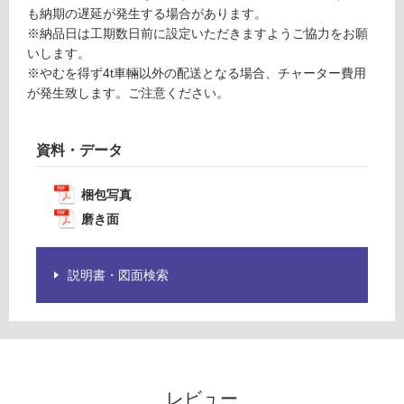
※
計
も納期の遅延が発生する場合があります。
商
:
※納品日は工期数日前に設定いただきますようご協力をお願
品
¥1,
いします。
仕
65
※やむを得ず4t車輛以外の配送となる場合、チャーター費用
様
0/
が発生致します。ご注意ください。
欄
本
を
ご
資料・データ
確
認
梱包写真
く
磨き面
だ
さ
い
説明書・図面検索
対
応
し
て
い
な
レビュー