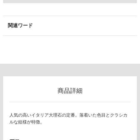
用
可
能
使
用
可
能
(寒
冷
地
以
外)
商品詳細
使
用
不
可
人気の高いイタリア大理石の定番。落着いた色目とクラシカ
ルな紋様が特徴。