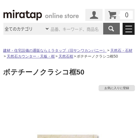
カート
マイページ
商品カテゴリ
建材・住宅設備の通販ならミラタップ（旧サンワカンパニー）
天然石・石材
天然石カウンター・天板・框
天然石框
ボテチーノクラシコ框50
施工事例
洗面所・水回り
タイル
ボテチーノクラシコ框50
ショールーム
施工事例
法人案件納入事例
キッチン
浴室（風呂・
バスルー
ム）・
トイレ
ショールームの
ご案内
東京
ショールーム
お気に入りに登録
ミラタップ
のあるくらし
お客様訪問
インタビュー
ドア（扉）・
建具・玄関
サポート
扉
エクステリア
（外構）
大阪
ショールーム
仙台
ショールーム
店舗・施設事例
その他サービス
ご利用ガイド
初めての方へ
ウッドデッキ
フローリング・
床材
名古屋
ショールーム
京都
ショールーム
ミラタップと
創る家
工事会社紹介
Coziコンシ
よくある質問
お問い合わせ
ASOLIE
ェルジュ
収納
インテリア・
家具
福岡
ショールーム
札幌スマート
ショールー