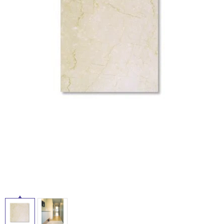
ム
タ
修理お問い合わせ
クレーム公開
自分らしい家づくり
最高のリノベ会社が
みつ
照明
ペット用品
横浜スマート
ショールー
SUVACO
かる
リノベりす
ム
ウェルビーみのお
HDC
イ
説明書・図面検索
水まわり
3年保証
BOX
内装用建材
パネル・壁材
ル
お役立ち情報
住まいの
スタイリング
ロートアイアン
天然石・石材
アイデア
屋
ミラタップ
チャンネル
メンテナンス・
施工材
新商品
内
オンライン相談
床・
屋
外
床・
浴
室
床・
駐
車