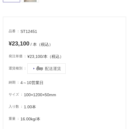
場
非
常
に
適
ST12451
品番
し
¥23,100
て
/ 本（税込）
い
る
¥23,100/本（税込）
発注単価
適
配送運賃
運賃種別
し
て
4～10営業日
納期
い
る
100×1200×50mm
サイズ
が
注
1.00本
入り数
意
が
16.00kg/本
重量
必
要