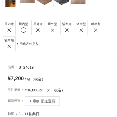
外
床・
浴
屋内床
屋内壁
屋外床
屋外壁
浴室床
浴室壁
耐凍害
室
床・
駐
駐車場
用途表の見方
車
場
非
常
ST24019
品番
に
¥7,200
適
/ 枚（税込）
し
¥36,000/ケース（税込）
て
発注単価
い
配送運賃
運賃種別
る
適
5～11営業日
納期
し