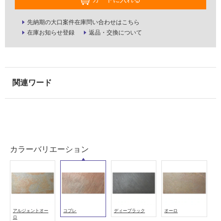
屋
外
先納期の大口案件在庫問い合わせはこちら
在庫お知らせ登録
返品・交換について
壁・
浴
室
壁
使
用
可
能
使
カラーバリエーション
用
可
能
(寒
冷
地
アルジェントオー
コブレ
ディーブラック
オーロ
以
ロ