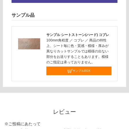
さ
い
サンプル品
対
応
し
サンプル シートストーン(ハード) コブレ
て
100mm角程度
／
コブレ
／
商品の特性
い
上、シート毎に色・質感・模様・厚みが
な
異なりカットサンプルでは模様の出ない
部分をお送りすることもあります。模様
い
のご指定は承っておりません。
サンプルBOX
レビュー
※ご投稿にあたって