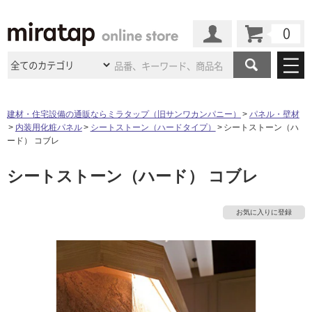
カート
マイページ
商品カテゴリ
建材・住宅設備の通販ならミラタップ（旧サンワカンパニー）
パネル・壁材
内装用化粧パネル
シートストーン（ハードタイプ）
シートストーン（ハ
施工事例
洗面所・水回り
タイル
ード） コブレ
ショールーム
施工事例
法人案件納入事例
シートストーン（ハード） コブレ
キッチン
浴室（風呂・
バスルー
ム）・
トイレ
ショールームの
ご案内
東京
ショールーム
ミラタップ
のあるくらし
お客様訪問
インタビュー
ドア（扉）・
建具・玄関
お気に入りに登録
サポート
扉
エクステリア
（外構）
大阪
ショールーム
仙台
ショールーム
店舗・施設事例
その他サービス
ご利用ガイド
初めての方へ
ウッドデッキ
フローリング・
床材
名古屋
ショールーム
京都
ショールーム
ミラタップと
創る家
工事会社紹介
Coziコンシ
よくある質問
お問い合わせ
ASOLIE
ェルジュ
収納
インテリア・
家具
福岡
ショールーム
札幌スマート
ショールー