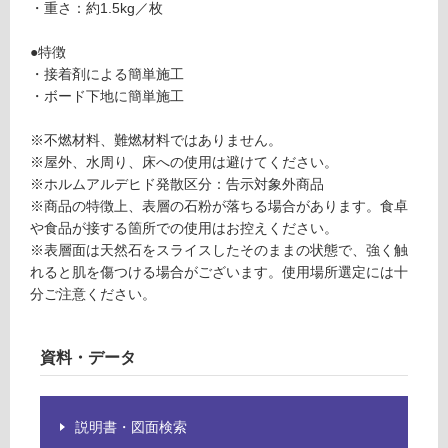
あ
運賃表
・重さ：約1.5kg／枚
り
E
の
●特徴
為
・接着剤による簡単施工
運
注
・ボード下地に簡単施工
賃
意
合
が
※不燃材料、難燃材料ではありません。
計
必
※屋外、水周り、床への使用は避けてください。
:
要
※ホルムアルデヒド発散区分：告示対象外商品
¥1,
※
※商品の特徴上、表層の石粉が落ちる場合があります。食卓
65
商
や食品が接する箇所での使用はお控えください。
0/
品
※表層面は天然石をスライスしたそのままの状態で、強く触
ケ
仕
れると肌を傷つける場合がございます。使用場所選定には十
ー
様
分ご注意ください。
ス
欄
を
ご
資料・データ
確
認
く
説明書・図面検索
だ