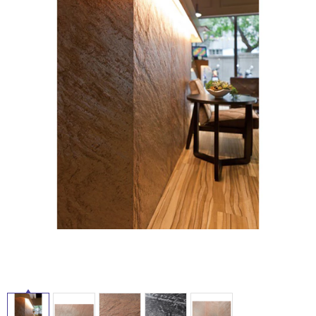
ム
修理お問い合わせ
クレーム公開
自分らしい家づくり
最高のリノベ会社が
みつ
照明
ペット用品
横浜スマート
ショールー
SUVACO
かる
リノベりす
ム
ウェルビーみのお
HDC
説明書・図面検索
水まわり
3年保証
BOX
内装用建材
パネル・壁材
お役立ち情報
住まいの
スタイリング
ロートアイアン
天然石・石材
アイデア
ミラタップ
チャンネル
メンテナンス・
施工材
新商品
オンライン相談
タ
イ
ル
屋
内
床・
屋