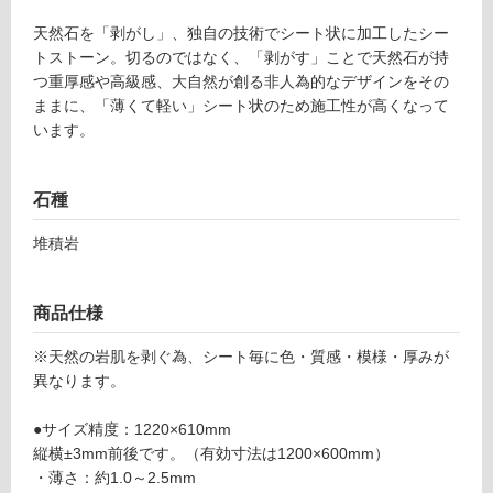
天然石を「剥がし」、独自の技術でシート状に加工したシー
土足・遮
トストーン。切るのではなく、「剥がす」ことで天然石が持
音・床暖
つ重厚感や高級感、大自然が創る非人為的なデザインをその
S
ままに、「薄くて軽い」シート状のため施工性が高くなって
T
対
います。
2
応
4
し
0
て
石種
1
い
9
る
堆積岩
シー
対
トス
応
トー
商品仕様
し
ン
て
（ハ
※天然の岩肌を剥ぐ為、シート毎に色・質感・模様・厚みが
い
ー
異なります。
る
ド）
が
コブ
●サイズ精度：1220×610mm
制
レ
縦横±3mm前後です。（有効寸法は1200×600mm）
限
・薄さ：約1.0～2.5mm