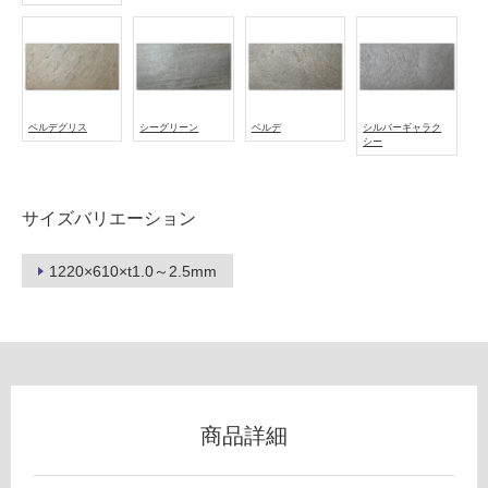
外)
使
用
不
可
ベルデグリス
シーグリーン
ベルデ
シルバーギャラク
シー
フ
サイズバリエーション
ロ
1220×610×t1.0～2.5mm
ー
リ
ン
商品詳細
グ