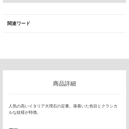
用
可
能
使
用
可
能
(寒
冷
地
以
外)
商品詳細
使
用
不
可
人気の高いイタリア大理石の定番。落着いた色目とクラシカ
ルな紋様が特徴。