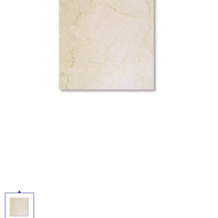
ム
タ
修理お問い合わせ
クレーム公開
自分らしい家づくり
最高のリノベ会社が
みつ
照明
ペット用品
横浜スマート
ショールー
SUVACO
かる
リノベりす
ム
ウェルビーみのお
HDC
イ
説明書・図面検索
水まわり
3年保証
BOX
内装用建材
パネル・壁材
ル
お役立ち情報
住まいの
スタイリング
ロートアイアン
天然石・石材
アイデア
屋
ミラタップ
チャンネル
メンテナンス・
施工材
新商品
内
オンライン相談
床・
屋
外
床・
浴
室
床・
駐
車