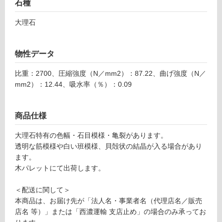
フ
石種
大理石
ロ
ー
物性データ
リ
比重：2700、圧縮強度（N／mm2）：87.22、曲げ強度（N／
mm2）：12.44、吸水率（％）：0.09
ン
商品仕様
グ
大理石特有の色幅・石目模様・亀裂があります。
透明な筋模様や白い班模様、貝殻状の結晶が入る場合があり
土足・遮
ます。
S
音・床暖
木パレットにて出荷します。
T
対
1
応
＜配送に関して＞
2
し
本商品は、お届け先が「法人名・事業者名（代理店名／販売
4
て
店名 等）」または「西濃運輸 支店止め」の場合のみ承ってお
6
い