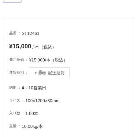
場
非
常
に
適
ST12461
品番
し
¥15,000
て
/ 本（税込）
い
る
¥15,000/本（税込）
発注単価
適
配送運賃
運賃種別
し
て
4～10営業日
納期
い
る
100×1200×30mm
サイズ
が
注
1.00本
入り数
意
が
10.00kg/本
重量
必
要