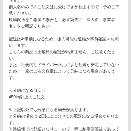
ります。
1
る
個人名のみでのご注文はお受けできかねますので、予めご了
ボ
承ください。
テ
対
現場配送をご希望の場合も、必ず宛先に「法人名・事業者
チ
応
名」をご明記ください。
ー
し
ノ
て
配送は4t車輌になるため、搬入可能な道幅か事前確認をお願
ク
い
いします。
ラ
る
こちらの商品は土曜日の配送が出来ません。ご注意くださ
シ
が
い。
コ
制
また、社会的なドライバー不足により配送が安定していない
框
限
ため、一度のご注文数量によって分納になる場合がありま
3
あ
す。
0
り
の
＜分納になる目安＞
運賃表
為
450kg以上のご注文
E
注
意
※上記以外でも分納になる場合があります。
が
運
※分納の場合は 2日以上に分けての配送になる場合がありま
必
賃
す。
要
合
※路線便での配送となりますので、稀に納期回答後であって