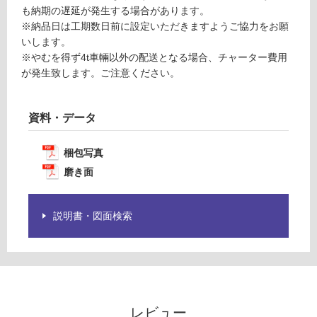
※
計
も納期の遅延が発生する場合があります。
商
:
※納品日は工期数日前に設定いただきますようご協力をお願
品
¥1,
いします。
仕
65
※やむを得ず4t車輛以外の配送となる場合、チャーター費用
様
0/
が発生致します。ご注意ください。
欄
本
を
ご
資料・データ
確
認
梱包写真
く
磨き面
だ
さ
い
説明書・図面検索
対
応
し
て
い
な
レビュー