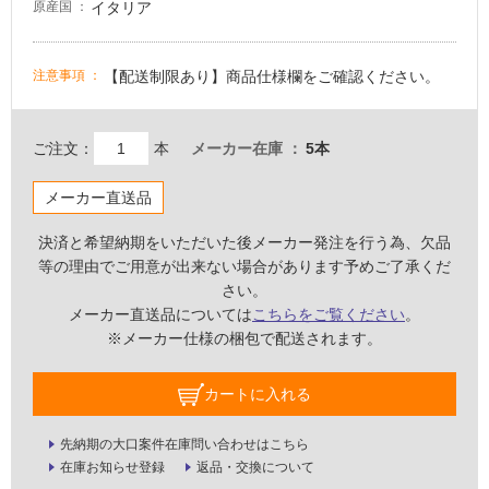
イタリア
原産国
適
し
【配送制限あり】商品仕様欄をご確認ください。
注意事項
て
い
な
ご注文：
本
メーカー在庫
5本
い
メーカー直送品
屋
内
決済と希望納期をいただいた後メーカー発注を行う為、欠品
壁・
等の理由でご用意が出来ない場合があります予めご了承くだ
さい。
屋
メーカー直送品については
こちらをご覧ください
。
外
※メーカー仕様の梱包で配送されます。
壁・
浴
カートに入れる
室
壁
先納期の大口案件在庫問い合わせはこちら
在庫お知らせ登録
返品・交換について
使