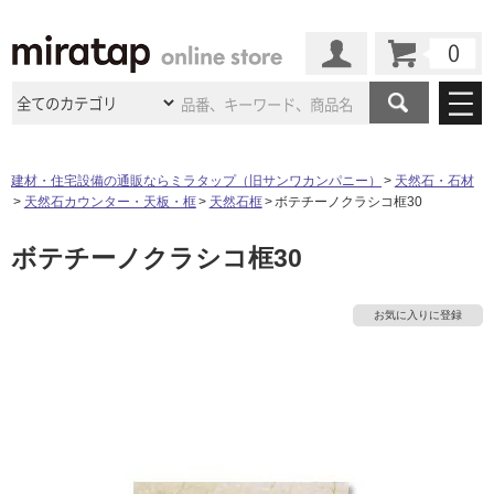
カート
マイページ
商品カテゴリ
建材・住宅設備の通販ならミラタップ（旧サンワカンパニー）
天然石・石材
天然石カウンター・天板・框
天然石框
ボテチーノクラシコ框30
施工事例
洗面所・水回り
タイル
ボテチーノクラシコ框30
ショールーム
施工事例
法人案件納入事例
キッチン
浴室（風呂・
バスルー
ム）・
トイレ
ショールームの
ご案内
東京
ショールーム
お気に入りに登録
ミラタップ
のあるくらし
お客様訪問
インタビュー
ドア（扉）・
建具・玄関
サポート
扉
エクステリア
（外構）
大阪
ショールーム
仙台
ショールーム
店舗・施設事例
その他サービス
ご利用ガイド
初めての方へ
ウッドデッキ
フローリング・
床材
名古屋
ショールーム
京都
ショールーム
ミラタップと
創る家
工事会社紹介
Coziコンシ
よくある質問
お問い合わせ
ASOLIE
ェルジュ
収納
インテリア・
家具
福岡
ショールーム
札幌スマート
ショールー