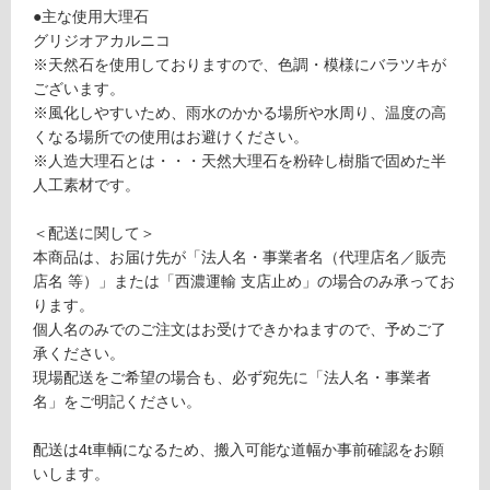
る
●主な使用大理石
ジ
グリジオアカルニコ
オ・
対
※天然石を使用しておりますので、色調・模様にバラツキが
カル
応
ございます。
ニコ
し
※風化しやすいため、雨水のかかる場所や水周り、温度の高
本磨
て
くなる場所での使用はお避けください。
き4
い
※人造大理石とは・・・天然大理石を粉砕し樹脂で固めた半
00
る
人工素材です。
【人
が
造大
制
＜配送に関して＞
理
限
本商品は、お届け先が「法人名・事業者名（代理店名／販売
石】
あ
店名 等）」または「西濃運輸 支店止め」の場合のみ承ってお
り
ります。
運賃表
の
個人名のみでのご注文はお受けできかねますので、予めご了
S
為
承ください。
注
現場配送をご希望の場合も、必ず宛先に「法人名・事業者
意
運
名」をご明記ください。
が
賃
必
合
配送は4t車輌になるため、搬入可能な道幅か事前確認をお願
要
計
いします。
※
: