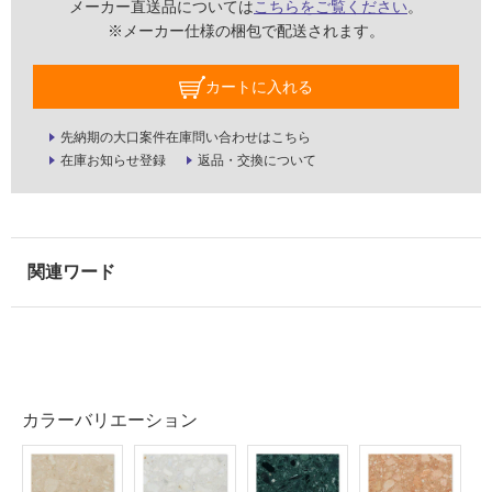
メーカー直送品については
こちらをご覧ください
。
適
※メーカー仕様の梱包で配送されます。
し
て
カートに入れる
い
な
先納期の大口案件在庫問い合わせはこちら
い
在庫お知らせ登録
返品・交換について
屋
内
壁・
屋
外
壁・
浴
室
カラーバリエーション
壁
使
用