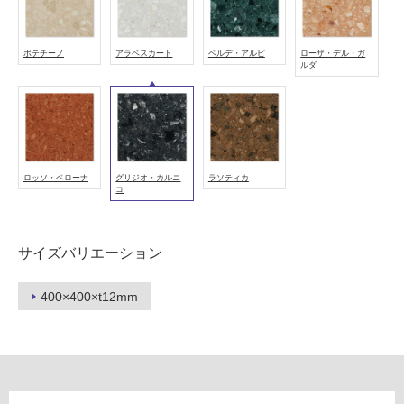
可
能
ボテチーノ
アラベスカート
ベルデ・アルピ
ローザ・デル・ガ
使
ルダ
用
可
能
(寒
冷
ロッソ・ベローナ
グリジオ・カルニ
ラソティカ
地
コ
以
外)
使
サイズバリエーション
用
不
400×400×t12mm
可
フ