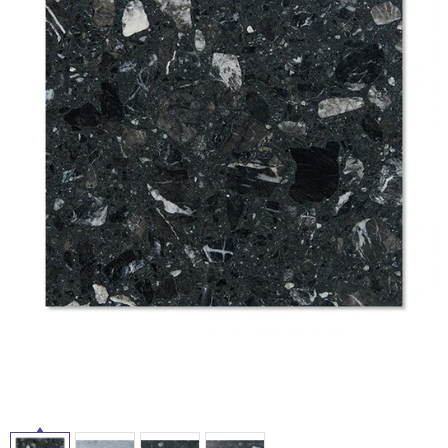
ム
修理お問い合わせ
クレーム公開
自分らしい家づくり
最高のリノベ会社が
みつ
照明
ペット用品
横浜スマート
ショールー
SUVACO
かる
リノベりす
ム
ウェルビーみのお
HDC
説明書・図面検索
水まわり
3年保証
BOX
内装用建材
パネル・壁材
お役立ち情報
住まいの
スタイリング
ロートアイアン
天然石・石材
アイデア
ミラタップ
チャンネル
メンテナンス・
施工材
新商品
オンライン相談