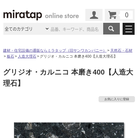
カート
マイページ
商品カテゴリ
建材・住宅設備の通販ならミラタップ（旧サンワカンパニー）
天然石・石材
板石
人造大理石
グリジオ・カルニコ 本磨き400【人造大理石】
施工事例
洗面所・水回り
タイル
グリジオ・カルニコ 本磨き400【人造大
ショールーム
施工事例
法人案件納入事例
キッチン
浴室（風呂・
バスルー
理石】
ム）・
トイレ
ショールームの
ご案内
東京
ショールーム
ミラタップ
のあるくらし
お客様訪問
インタビュー
ドア（扉）・
建具・玄関
サポート
扉
エクステリア
（外構）
お気に入りに登録
大阪
ショールーム
仙台
ショールーム
店舗・施設事例
その他サービス
ご利用ガイド
初めての方へ
ウッドデッキ
フローリング・
床材
名古屋
ショールーム
京都
ショールーム
ミラタップと
創る家
工事会社紹介
Coziコンシ
よくある質問
お問い合わせ
ASOLIE
ェルジュ
収納
インテリア・
家具
福岡
ショールーム
札幌スマート
ショールー