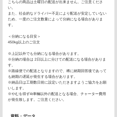
こちらの商品は土曜日の配送が出来ません。ご注意くださ
商
¥2,
い。
品
11
また、社会的なドライバー不足により配送が安定していない
仕
0/
ため、一度のご注文数量によって分納になる場合がありま
様
ケ
す。
欄
ー
を
ス
＜分納になる目安＞
ご
450kg以上のご注文
確
認
※上記以外でも分納になる場合があります。
く
※分納の場合は 2日以上に分けての配送になる場合がありま
だ
す。
さ
※路線便での配送となりますので、稀に納期回答後であって
い
も納期の遅延が発生する場合があります。
対
※納品日は工期数日前に設定いただきますようご協力をお願
応
いします。
し
※やむを得ず4t車輛以外の配送となる場合、チャーター費用
て
が発生致します。ご注意ください。
い
な
い
資料・データ