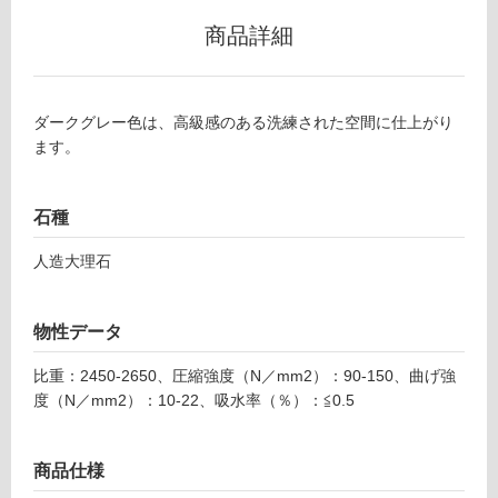
商品詳細
ロ
ー
ダークグレー色は、高級感のある洗練された空間に仕上がり
ます。
リ
ン
石種
グ
人造大理石
土足・遮
S
物性データ
T
音・床暖
2
比重：2450-2650、圧縮強度（N／mm2）：90-150、曲げ強
対
3
度（N／mm2）：10-22、吸水率（％）：≦0.5
応
0
し
5
て
9
商品仕様
い
グリ