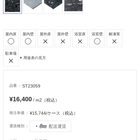
タ
イ
ル
屋内床
屋内壁
屋外床
屋外壁
浴室床
浴室壁
耐凍害
屋
駐車場
内
用途表の見方
床・
屋
外
ST23059
品番
床・
浴
¥16,400
/ m2（税込）
室
床・
¥15,744/ケース（税込）
発注単価
駐
配送運賃
運賃種別
車
場