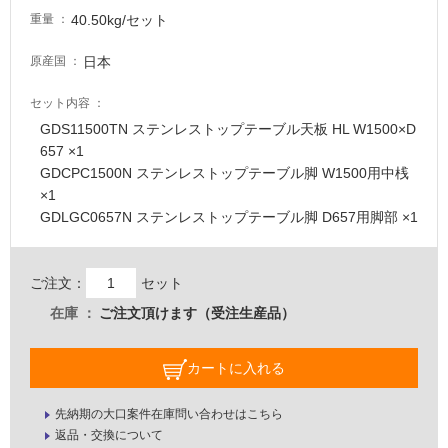
駐
40.50kg/セット
重量
車
日本
原産国
場
セット内容
非
常
GDS11500TN ステンレストップテーブル天板 HL W1500×D
に
657 ×1
適
GDCPC1500N ステンレストップテーブル脚 W1500用中桟
し
×1
て
GDLGC0657N ステンレストップテーブル脚 D657用脚部 ×1
い
る
ご注文：
セット
適
在庫
ご注文頂けます（受注生産品）
し
て
い
カートに入れる
る
が
先納期の大口案件在庫問い合わせはこちら
注
返品・交換について
意