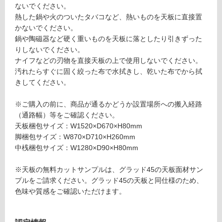
が
ないでください。
レ
必
熱した鍋や火のついたタバコなど、熱いものを天板に直接置
ス
要
かないでください。
ト
※
鍋や陶磁器など硬く重いものを天板に落としたり引きずった
ッ
商
りしないでください。
プ
品
ナイフなどの刃物を直接天板の上で使用しないでください。
テ
仕
汚れたらすぐに固く絞った布で水拭きし、乾いた布でから拭
ー
様
きしてください。
ブ
欄
ル
を
※ご購入の前に、商品が通るかどうか設置場所への搬入経路
脚
ご
（通路幅）等をご確認ください。
W
確
天板梱包サイズ：W1520×D670×H80mm
1
認
脚梱包サイズ：W870×D710×H260mm
5
く
中桟梱包サイズ：W1280×D90×H80mm
0
だ
0
さ
※天板の無料カットサンプルは、グラッド45の天板面材サン
用
い
プルをご請求ください。グラッド45の天板と同仕様のため、
中
色味や質感をご確認いただけます。
桟
対
応
運賃表
し