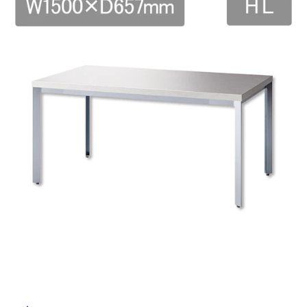
ム
修理お問い合わせ
クレーム公開
自分らしい家づくり
最高のリノベ会社が
みつ
照明
ペット用品
横浜スマート
ショールー
SUVACO
かる
リノベりす
ム
ウェルビーみのお
HDC
説明書・図面検索
水まわり
3年保証
BOX
内装用建材
パネル・壁材
お役立ち情報
住まいの
スタイリング
ロートアイアン
天然石・石材
アイデア
ミラタップ
チャンネル
メンテナンス・
施工材
新商品
オンライン相談