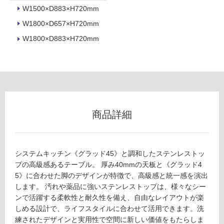
ヘ
W1500×D883×H720mm
壁
ア
W1800×D657×H720mm
ラ
使
イ
用
W1800×D883×H720mm
ン
可
仕
能
上
使
げ
用
-
可
G
能
商品詳細
D
(寒
S
冷
1
地
1
以
システムキッチン《グラッド45》と調和したステンレストッ
5
外)
プの高級感あるテーブル。 厚み40mmの天板と《グラッド4
0
5》に合わせた脚のデザインが特徴で、高級感と統一感を演出
使
0
します。 汚れや薬品に強いステンレストップは、様々なシー
用
T
ンで活躍する柔軟性と耐久性を備え、自由なレイアウトが楽
不
N
しめる設計で、ライフスタイルに合わせて活用できます。洗
可
ス
練されたデザインと実用性で空間に新しい価値をもたらしま