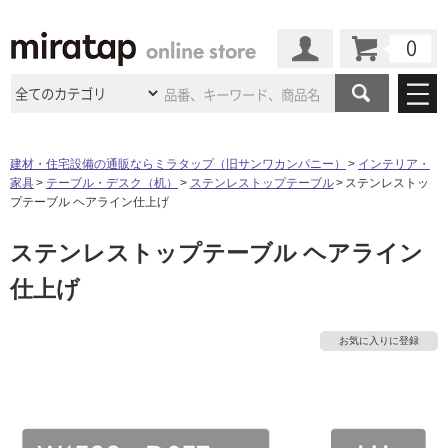
カート
マイページ
商品カテゴリ
建材・住宅設備の通販ならミラタップ（旧サンワカンパニー）
インテリア・
家具
テーブル・デスク（机）
ステンレストップテーブル
ステンレストッ
施工事例
洗面所・水回り
タイル
プテーブル ヘアライン仕上げ
ショールーム
施工事例
法人案件納入事例
ステンレストップテーブル ヘアライン
キッチン
浴室（風呂・
バスルー
ム）・
トイレ
ショールームの
ご案内
東京
ショールーム
仕上げ
ミラタップ
のあるくらし
お客様訪問
インタビュー
ドア（扉）・
建具・玄関
サポート
扉
エクステリア
（外構）
大阪
ショールーム
仙台
ショールーム
店舗・施設事例
お気に入りに登録
その他サービス
ご利用ガイド
初めての方へ
ウッドデッキ
フローリング・
床材
名古屋
ショールーム
京都
ショールーム
ミラタップと
創る家
工事会社紹介
Coziコンシ
よくある質問
お問い合わせ
ASOLIE
ェルジュ
収納
インテリア・
家具
福岡
ショールーム
札幌スマート
ショールー