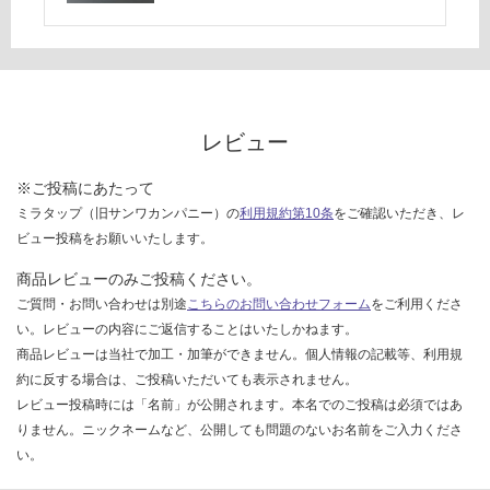
ー
ブ
ル
脚
D
6
レビュー
5
7
※ご投稿にあたって
用
ミラタップ（旧サンワカンパニー）の
利用規約第10条
をご確認いただき、レ
脚
ビュー投稿をお願いいたします。
部
商品レビューのみご投稿ください。
運賃表
ご質問・お問い合わせは別途
こちらのお問い合わせフォーム
をご利用くださ
D
い。レビューの内容にご返信することはいたしかねます。
商品レビューは当社で加工・加筆ができません。個人情報の記載等、利用規
運
約に反する場合は、ご投稿いただいても表示されません。
賃
レビュー投稿時には「名前」が公開されます。本名でのご投稿は必須ではあ
合
りません。ニックネームなど、公開しても問題のないお名前をご入力くださ
計
い。
: