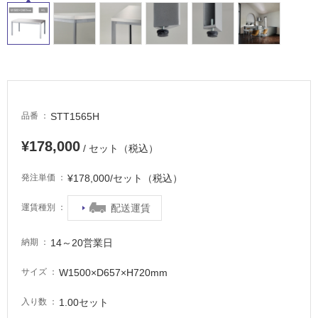
タ
イ
STT1565H
品番
ル
¥178,000
/ セット（税込）
屋
¥178,000/セット（税込）
発注単価
内
床・
配送運賃
運賃種別
屋
外
14～20営業日
納期
床・
W1500×D657×H720mm
サイズ
浴
室
1.00セット
入り数
床・