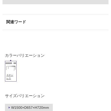
S
が
T
必
T
要
1
適
5
し
6
て
5
い
H
な
ス
い
テ
カラーバリエーション
ン
レ
屋
ス
内
ト
ステン
壁・
レス
ッ
屋
プ
外
テ
サイズバリエーション
ー
壁・
ブ
浴
ル
W1500×D657×H720mm
室