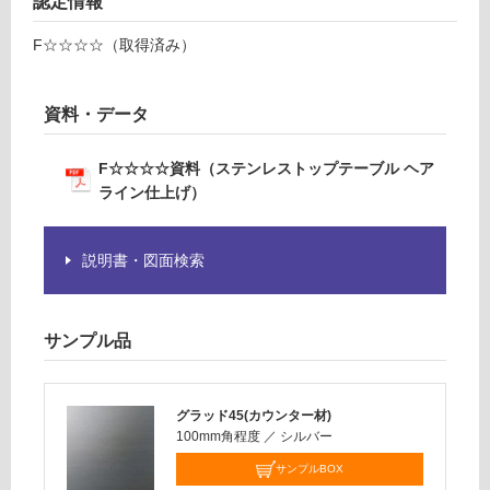
認定情報
Y
て
い
G
F☆☆☆☆（取得済み）
な
D
い
L
G
資料・データ
C
0
F☆☆☆☆資料（ステンレストップテーブル ヘア
6
ライン仕上げ）
5
7
N
説明書・図面検索
ス
テ
ン
サンプル品
レ
ス
ト
グラッド45(カウンター材)
ッ
100mm角程度
／
シルバー
プ
テ
サンプルBOX