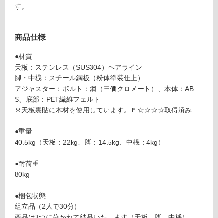
テ
す。
ン
レ
フ
ス
商品仕様
ト
ッ
ロ
●材質
プ
天板：ステンレス（SUS304）ヘアライン
テ
脚・中桟：スチール鋼板（粉体塗装仕上）
ー
ー
アジャスター：ボルト：鋼（三価クロメート）、本体：AB
ブ
S、底部：PET繊維フェルト
リ
ル
※天板裏貼に木材を使用しています。Ｆ☆☆☆☆取得済み
天
ン
板
●重量
H
40.5kg（天板：22kg、脚：14.5kg、中桟：4kg）
L
グ
W
●耐荷重
1
80kg
土足・遮
5
音・床暖
0
●梱包状態
0
組立品（2人で30分）
対
×
商品は3つに分かれて納品いたします（天板、脚、中桟）。