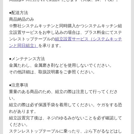
応
D
し
6
●配送方法
て
5
商品納品のみ
い
7
※弊社システムキッチンと同時購入かつシステムキッチン組
る
立設置サービスをお申し込みの場合は、プラス料金にてステ
対
運賃表
ンレストップテーブルの
組立設置サービス（システムキッチ
応
J
ンと同日組立）
を承ります。
し
G
て
●メンテナンス方法
D
い
金属たわし、金属磨き剤などを使用しないでください。
C
る
その他詳細は、取扱説明書をご参照ください。
P
が
C
制
●注意事項
1
限
重量のある商品のため、組立の際は注意して行ってくださ
5
あ
い。
0
り
組立の際は必ず保護手袋を着用してください。ケガをする恐
0
の
れがあります。
N
為
組立設置完了後は、ネジのゆるみがないことを必ず確認して
ス
注
ください。
テ
意
ステンレストップテーブルに乗ったり、ぶら下がるなどはし
ン