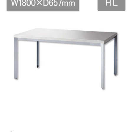
ム
修理お問い合わせ
クレーム公開
自分らしい家づくり
最高のリノベ会社が
みつ
照明
ペット用品
横浜スマート
ショールー
SUVACO
かる
リノベりす
ム
ウェルビーみのお
HDC
説明書・図面検索
水まわり
3年保証
BOX
内装用建材
パネル・壁材
お役立ち情報
住まいの
スタイリング
ロートアイアン
天然石・石材
アイデア
ミラタップ
チャンネル
メンテナンス・
施工材
新商品
オンライン相談