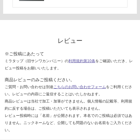
ー
ブ
ル
脚
D
6
レビュー
5
7
※ご投稿にあたって
用
ミラタップ（旧サンワカンパニー）の
利用規約第10条
をご確認いただき、レ
脚
ビュー投稿をお願いいたします。
部
商品レビューのみご投稿ください。
運賃表
ご質問・お問い合わせは別途
こちらのお問い合わせフォーム
をご利用くださ
D
い。レビューの内容にご返信することはいたしかねます。
商品レビューは当社で加工・加筆ができません。個人情報の記載等、利用規
運
約に反する場合は、ご投稿いただいても表示されません。
賃
レビュー投稿時には「名前」が公開されます。本名でのご投稿は必須ではあ
合
りません。ニックネームなど、公開しても問題のないお名前をご入力くださ
計
い。
: