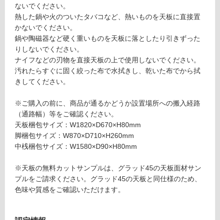
が
ないでください。
レ
必
熱した鍋や火のついたタバコなど、熱いものを天板に直接置
ス
要
かないでください。
ト
※
鍋や陶磁器など硬く重いものを天板に落としたり引きずった
ッ
商
りしないでください。
プ
品
ナイフなどの刃物を直接天板の上で使用しないでください。
テ
仕
汚れたらすぐに固く絞った布で水拭きし、乾いた布でから拭
ー
様
きしてください。
ブ
欄
ル
を
※ご購入の前に、商品が通るかどうか設置場所への搬入経路
脚
ご
（通路幅）等をご確認ください。
W
確
天板梱包サイズ：W1820×D670×H80mm
1
認
脚梱包サイズ：W870×D710×H260mm
8
く
中桟梱包サイズ：W1580×D90×H80mm
0
だ
0
さ
※天板の無料カットサンプルは、グラッド45の天板面材サン
用
い
プルをご請求ください。グラッド45の天板と同仕様のため、
中
色味や質感をご確認いただけます。
桟
対
応
運賃表
し