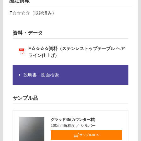
認定情報
Y
て
い
G
F☆☆☆☆（取得済み）
な
D
い
L
G
資料・データ
C
0
F☆☆☆☆資料（ステンレストップテーブル ヘア
6
ライン仕上げ）
5
7
N
説明書・図面検索
ス
テ
ン
サンプル品
レ
ス
ト
グラッド45(カウンター材)
ッ
100mm角程度
／
シルバー
プ
テ
サンプルBOX