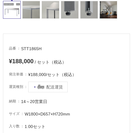
タ
イ
STT1865H
品番
ル
¥188,000
/ セット（税込）
屋
¥188,000/セット（税込）
発注単価
内
床・
配送運賃
運賃種別
屋
外
14～20営業日
納期
床・
W1800×D657×H720mm
サイズ
浴
室
1.00セット
入り数
床・