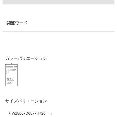
S
が
T
必
T
要
1
適
8
し
6
て
5
い
H
な
ス
い
テ
カラーバリエーション
ン
レ
屋
ス
内
ト
ステン
壁・
レス
ッ
屋
プ
外
テ
サイズバリエーション
ー
壁・
ブ
浴
ル
W1500×D657×H720mm
室