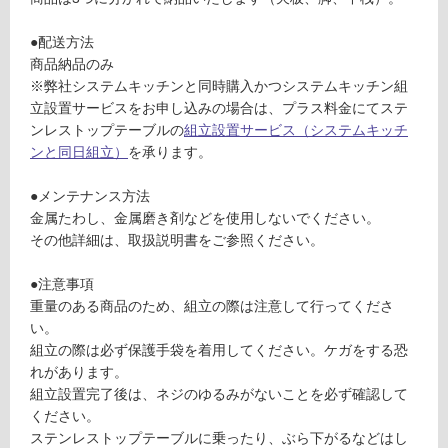
応
D
し
6
●配送方法
て
5
商品納品のみ
い
7
※弊社システムキッチンと同時購入かつシステムキッチン組
る
立設置サービスをお申し込みの場合は、プラス料金にてステ
対
運賃表
ンレストップテーブルの
組立設置サービス（システムキッチ
応
J
ンと同日組立）
を承ります。
し
G
て
●メンテナンス方法
D
い
金属たわし、金属磨き剤などを使用しないでください。
C
る
その他詳細は、取扱説明書をご参照ください。
P
が
C
制
●注意事項
1
限
重量のある商品のため、組立の際は注意して行ってくださ
8
あ
い。
0
り
組立の際は必ず保護手袋を着用してください。ケガをする恐
0
の
れがあります。
N
為
組立設置完了後は、ネジのゆるみがないことを必ず確認して
ス
注
ください。
テ
意
ステンレストップテーブルに乗ったり、ぶら下がるなどはし
ン