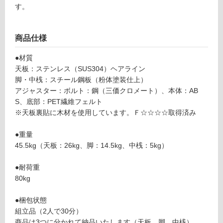
テ
す。
ン
レ
フ
ス
商品仕様
ト
ッ
ロ
●材質
プ
天板：ステンレス（SUS304）ヘアライン
テ
脚・中桟：スチール鋼板（粉体塗装仕上）
ー
ー
アジャスター：ボルト：鋼（三価クロメート）、本体：AB
ブ
S、底部：PET繊維フェルト
リ
ル
※天板裏貼に木材を使用しています。Ｆ☆☆☆☆取得済み
天
ン
板
●重量
H
45.5kg（天板：26kg、脚：14.5kg、中桟：5kg）
L
グ
W
●耐荷重
1
80kg
土足・遮
8
音・床暖
0
●梱包状態
0
組立品（2人で30分）
対
×
商品は3つに分かれて納品いたします（天板、脚、中桟）。