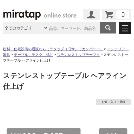
カート
マイページ
商品カテゴリ
建材・住宅設備の通販ならミラタップ（旧サンワカンパニー）
インテリア・
家具
テーブル・デスク（机）
ステンレストップテーブル
ステンレストッ
施工事例
洗面所・水回り
タイル
プテーブル ヘアライン仕上げ
ショールーム
施工事例
法人案件納入事例
ステンレストップテーブル ヘアライン
キッチン
浴室（風呂・
バスルー
ム）・
トイレ
ショールームの
ご案内
東京
ショールーム
仕上げ
ミラタップ
のあるくらし
お客様訪問
インタビュー
ドア（扉）・
建具・玄関
サポート
扉
エクステリア
（外構）
大阪
ショールーム
仙台
ショールーム
店舗・施設事例
お気に入りに登録
その他サービス
ご利用ガイド
初めての方へ
ウッドデッキ
フローリング・
床材
名古屋
ショールーム
京都
ショールーム
ミラタップと
創る家
工事会社紹介
Coziコンシ
よくある質問
お問い合わせ
ASOLIE
ェルジュ
収納
インテリア・
家具
福岡
ショールーム
札幌スマート
ショールー