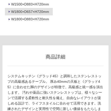
ヘ
W1500×D883×H720mm
壁
ア
W1800×D657×H720mm
ラ
使
イ
用
W1800×D883×H720mm
ン
可
仕
能
上
使
げ
用
-
可
G
能
商品詳細
D
(寒
S
冷
1
地
1
以
システムキッチン《グラッド45》と調和したステンレストッ
8
外)
プの高級感あるテーブル。 厚み40mmの天板と《グラッド4
0
5》に合わせた脚のデザインが特徴で、高級感と統一感を演出
使
0
します。 汚れや薬品に強いステンレストップは、様々なシー
用
T
ンで活躍する柔軟性と耐久性を備え、自由なレイアウトが楽
不
N
しめる設計で、ライフスタイルに合わせて活用できます。洗
可
ス
練されたデザインと実用性で空間に新しい価値をもたらしま