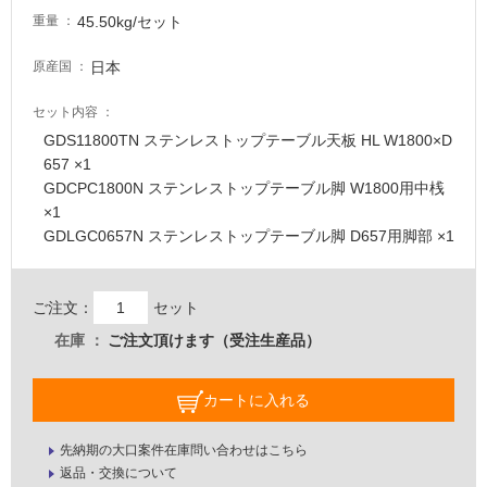
駐
45.50kg/セット
重量
車
日本
原産国
場
セット内容
非
常
GDS11800TN ステンレストップテーブル天板 HL W1800×D
に
657 ×1
適
GDCPC1800N ステンレストップテーブル脚 W1800用中桟
し
×1
て
GDLGC0657N ステンレストップテーブル脚 D657用脚部 ×1
い
る
ご注文：
セット
適
在庫
ご注文頂けます（受注生産品）
し
て
い
カートに入れる
る
が
先納期の大口案件在庫問い合わせはこちら
注
返品・交換について
意