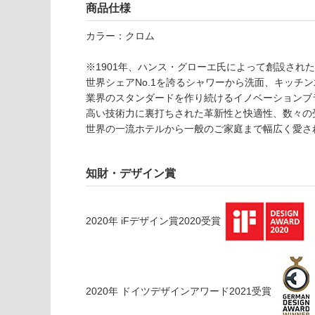
応
商品仕様
A
し
0
て
カラー：クロム
5
い
4
な
※1901年、ハンス・グローエ氏によって創設され
8
い
世界シェアNo.1を誇るシャワーから洗面、キッチ
9
業界のスタンダードを作り続けるイノベーションブ
メ
高い技術力に裏打ちされた革新性と快適性、数々の
ト
世界の一流ホテルから一般のご家庭まで幅広く愛さ
ロ
ポ
ー
知財・デザイン賞
ル
2
6
2020
年
iFデザイン賞2020
受賞
0
混
合
水
栓
2020
年
ドイツデザインアワード2021
受賞
3