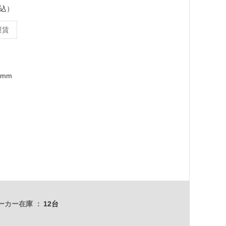
税込）
運賃
7mm
ーカー在庫
12台