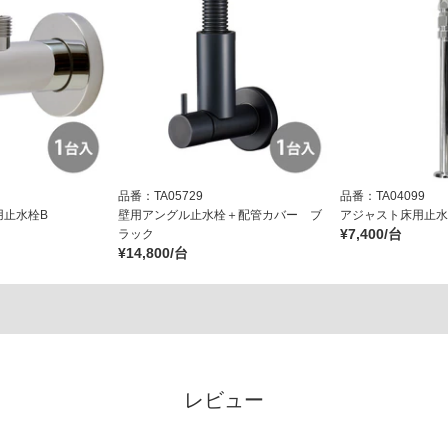
品番：TA05729
品番：TA04099
用止水栓B
壁用アングル止水栓＋配管カバー ブ
アジャスト床用止水栓
¥7,400/台
ラック
¥14,800/台
レビュー