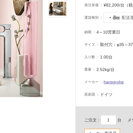
¥82,200/台（
発注単価
配送
運賃種別
4～10営業日
納期
取付穴：φ35～3
サイズ
1.00台
入り数
2.52kg/台
重量
hansgrohe
メーカー
ドイツ
原産国
ご注文：
台
メ