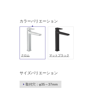
カラーバリエーション
クロム
マットブラック
タイル
フローリ
サイズバリエーション
ング
取付穴：φ35～37mm
屋内床・
屋外床・
土足・遮
浴室床・
音・床暖
駐車場