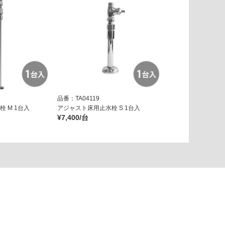
品番：TA04119
 M 1台入
アジャスト床用止水栓 S 1台入
¥7,400/台