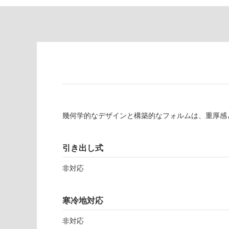
対
非
応
常
し
に
て
適
い
し
る
て
い
対
る
応
し
適
幾何学的なデザインと構築的なフォルムは、重厚感
て
し
い
て
る
い
引き出し式
が
る
制
が
非対応
限
注
あ
意
り
が
寒冷地対応
の
必
為
要
非対応