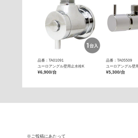
品番：TA01091
品番：TA05509
ユーロアングル壁用止水栓K
ユーロアングル壁
¥6,900/台
¥5,300/台
※ご投稿にあたって