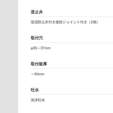
注
適
意
し
が
逆止弁
て
必
い
逆流防止弁付き接続ジョイント付き（2個）
要
な
※
い
商
屋内壁・屋外
取付穴
品
壁・浴室壁
仕
φ35～37mm
様
使用可
欄
能
を
取付板厚
ご
使用可
確
～40mm
能
認
(寒冷地
く
以外)
だ
吐水
さ
使用不
泡沫吐水
い
可
対
T