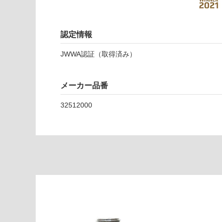
2
5
1
認定情報
2
0
JWWA認証（取得済み）
0
0
メーカー品番
運賃表
E
32512000
運
賃
合
計
:
¥1,
65
0/
台