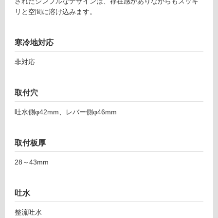
されたシンプルなデザインは、存在感がありながらもスッキ
A
リと空間に溶け込みます。
0
土足・遮
6
音・床暖
0
寒冷地対応
6
対
9
応
非対応
ス
し
テ
て
ィ
取付穴
い
ッ
る
吐水側φ42mm、レバー側φ46mm
ク
対
壁
応
付
し
取付板厚
混
て
合
28～43mm
い
水
る
栓
が
L
吐水
制
マ
限
ッ
整流吐水
あ