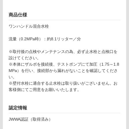
ト
り
ブ
の
ラ
商品仕様
為
ッ
注
ワンハンドル混合水栓
ク
意
が
流量（0.2MPa時）：約8.1リッター／分
運賃表
必
G
要
※取付後の点検やメンテナンスの為、必ず止水栓と点検口を
※
設けてください。
運
商
※本体にザルボを接続後、テストポンプにて加圧（1.75～1.8
賃
品
MPa）を行い、接続部から漏れがないことを確認してくださ
合
仕
い。
計
様
※壁付水栓に適合する止水栓は取り扱いがございません。お
:
欄
客様側にてご用意をお願いいたします。
¥8
を
9
ご
0/
確
認定情報
台
認
JWWA認証（取得済み）
く
だ