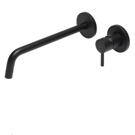
ム
修理お問い合わせ
クレーム公開
自分らしい家づくり
最高のリノベ会社が
みつ
照明
ペット用品
横浜スマート
ショールー
SUVACO
かる
リノベりす
ム
ウェルビーみのお
HDC
説明書・図面検索
水まわり
3年保証
BOX
内装用建材
パネル・壁材
お役立ち情報
住まいの
スタイリング
ロートアイアン
天然石・石材
アイデア
ミラタップ
チャンネル
メンテナンス・
施工材
新商品
オンライン相談
タ
イ
ル
屋
内
床・
屋