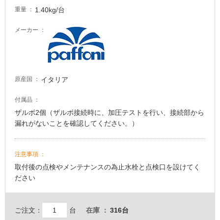
て
1.40kg/台
重量
い
る
メーカー
が
注
意
が
イタリア
原産国
必
要
付属品
適
ザルボ2個（ザルボ接続時に、加圧テストを行い、接続部から
し
漏れがないことを確認してください。）
て
い
な
注意事項
い
取付後の点検やメンテナンスの為止水栓と点検口を設けてく
ださい
屋
内
ご注文：
台
在庫
316台
壁・