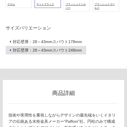
外)
クロム
マットブラック
ブラッシュドシル
ブラッシュドゴー
バー
ルド
使
用
不
サイズバリエーション
可
対応壁厚：28～43mmスパウト178mm
対応壁厚：28～43mmスパウト248mm
フ
ロ
ー
商品詳細
リ
ン
技術や実用性を重視しながらデザインの最先端をいくイタリ
アの伝統ある水栓金具メーカー“Paffoni”社。円柱のみで構成
グ
T