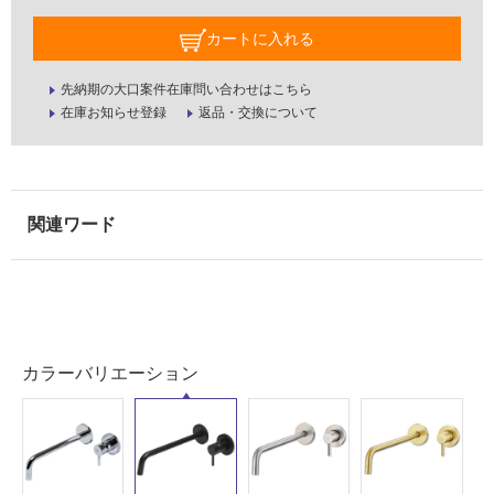
屋
カートに入れる
外
壁・
先納期の大口案件在庫問い合わせはこちら
浴
在庫お知らせ登録
返品・交換について
室
壁
使
用
可
能
使
用
可
カラーバリエーション
能
(寒
冷
地
以