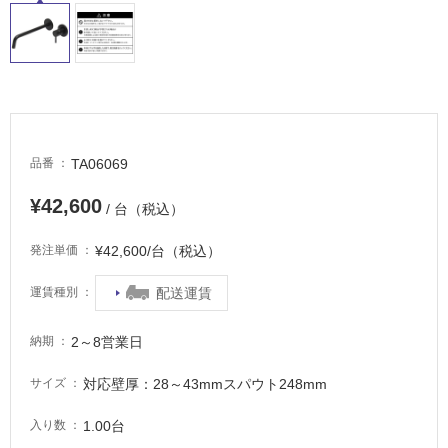
外
床・
浴
室
床・
駐
TA06069
品番
車
場
¥42,600
/ 台（税込）
非
¥42,600/台（税込）
発注単価
常
に
配送運賃
運賃種別
適
し
て
2～8営業日
納期
い
対応壁厚：28～43mmスパウト248mm
サイズ
る
適
1.00台
入り数
し