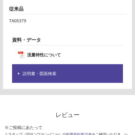
さ
従来品
い
対
TA05379
応
し
て
資料・データ
い
な
流量特性について
い
説明書・図面検索
レビュー
※ご投稿にあたって
ミラタップ（旧サンワカンパニー）の
利用規約第10条
をご確認いただき、レ