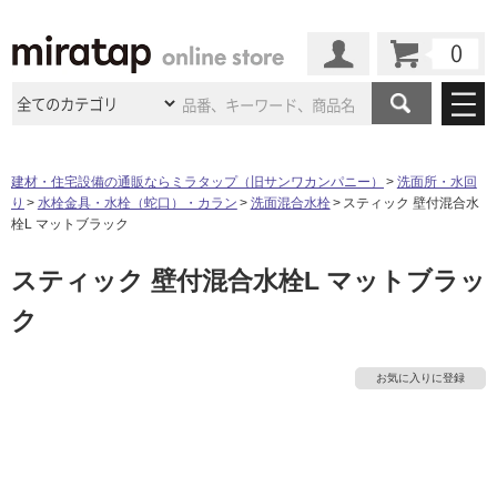
カート
マイページ
商品カテゴリ
建材・住宅設備の通販ならミラタップ（旧サンワカンパニー）
洗面所・水回
り
水栓金具・水栓（蛇口）・カラン
洗面混合水栓
スティック 壁付混合水
施工事例
洗面所・水回り
タイル
栓L マットブラック
ショールーム
施工事例
法人案件納入事例
スティック 壁付混合水栓L マットブラッ
キッチン
浴室（風呂・
バスルー
ム）・
トイレ
ショールームの
ご案内
東京
ショールーム
ク
ミラタップ
のあるくらし
お客様訪問
インタビュー
ドア（扉）・
建具・玄関
サポート
扉
エクステリア
（外構）
大阪
ショールーム
仙台
ショールーム
店舗・施設事例
お気に入りに登録
その他サービス
ご利用ガイド
初めての方へ
ウッドデッキ
フローリング・
床材
名古屋
ショールーム
京都
ショールーム
ミラタップと
創る家
工事会社紹介
Coziコンシ
よくある質問
お問い合わせ
ASOLIE
ェルジュ
収納
インテリア・
家具
福岡
ショールーム
札幌スマート
ショールー