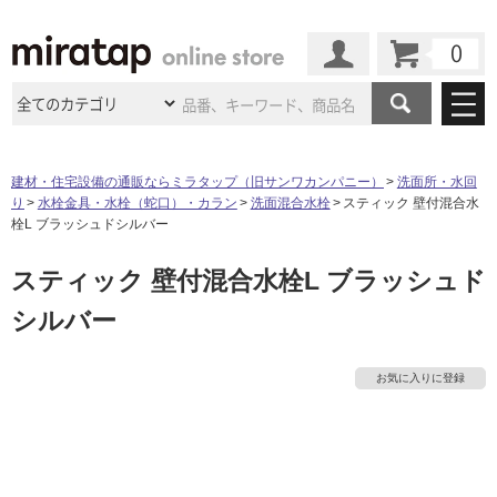
カート
マイページ
商品カテゴリ
建材・住宅設備の通販ならミラタップ（旧サンワカンパニー）
洗面所・水回
り
水栓金具・水栓（蛇口）・カラン
洗面混合水栓
スティック 壁付混合水
施工事例
洗面所・水回り
タイル
栓L ブラッシュドシルバー
ショールーム
施工事例
法人案件納入事例
スティック 壁付混合水栓L ブラッシュド
キッチン
浴室（風呂・
バスルー
ム）・
トイレ
ショールームの
ご案内
東京
ショールーム
シルバー
ミラタップ
のあるくらし
お客様訪問
インタビュー
ドア（扉）・
建具・玄関
サポート
扉
エクステリア
（外構）
大阪
ショールーム
仙台
ショールーム
店舗・施設事例
お気に入りに登録
その他サービス
ご利用ガイド
初めての方へ
ウッドデッキ
フローリング・
床材
名古屋
ショールーム
京都
ショールーム
ミラタップと
創る家
工事会社紹介
Coziコンシ
よくある質問
お問い合わせ
ASOLIE
ェルジュ
収納
インテリア・
家具
福岡
ショールーム
札幌スマート
ショールー