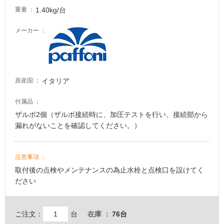
し
1.40kg/台
重量
て
い
メーカー
る
が
注
意
イタリア
原産国
が
必
付属品
要
ザルボ2個（ザルボ接続時に、加圧テストを行い、接続部から
適
漏れがないことを確認してください。）
し
て
い
注意事項
な
取付後の点検やメンテナンスの為止水栓と点検口を設けてく
い
ださい
屋
ご注文：
台
在庫
76台
内