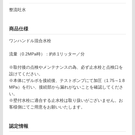
シ
あ
整流吐水
ュ
り
ド
の
シ
為
商品仕様
ル
注
バ
意
ワンハンドル混合水栓
ー
が
必
流量（0.2MPa時）：約8.1リッター／分
運賃表
要
G
※
※取付後の点検やメンテナンスの為、必ず止水栓と点検口を
商
設けてください。
品
運
※本体にザルボを接続後、テストポンプにて加圧（1.75～1.8
仕
賃
MPa）を行い、接続部から漏れがないことを確認してくださ
様
合
い。
欄
計
※壁付水栓に適合する止水栓は取り扱いがございません。お
を
:
客様側にてご用意をお願いいたします。
ご
¥8
確
9
認
認定情報
0/
く
台