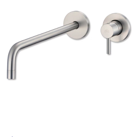
ム
修理お問い合わせ
クレーム公開
自分らしい家づくり
最高のリノベ会社が
みつ
照明
ペット用品
横浜スマート
ショールー
SUVACO
かる
リノベりす
ム
ウェルビーみのお
HDC
説明書・図面検索
水まわり
3年保証
BOX
内装用建材
パネル・壁材
お役立ち情報
住まいの
スタイリング
ロートアイアン
天然石・石材
アイデア
ミラタップ
チャンネル
メンテナンス・
施工材
新商品
オンライン相談
タ
イ
ル
屋
内
床・