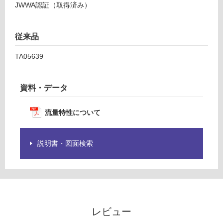
JWWA認証（取得済み）
だ
さ
い
従来品
対
応
TA05639
し
て
い
資料・データ
な
い
流量特性について
説明書・図面検索
レビュー