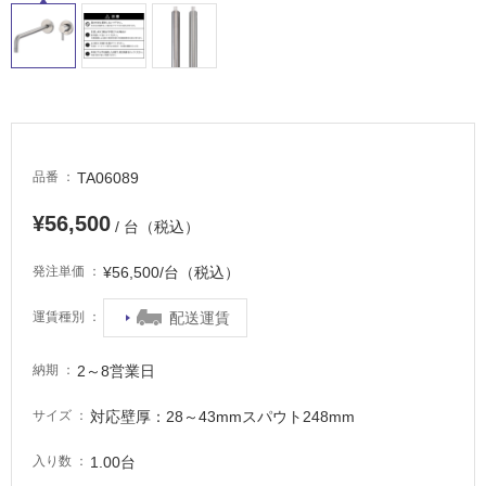
屋
外
床・
浴
室
床・
TA06089
品番
駐
車
¥56,500
/ 台（税込）
場
¥56,500/台（税込）
発注単価
非
常
配送運賃
運賃種別
に
適
し
2～8営業日
納期
て
対応壁厚：28～43mmスパウト248mm
サイズ
い
る
1.00台
入り数
適