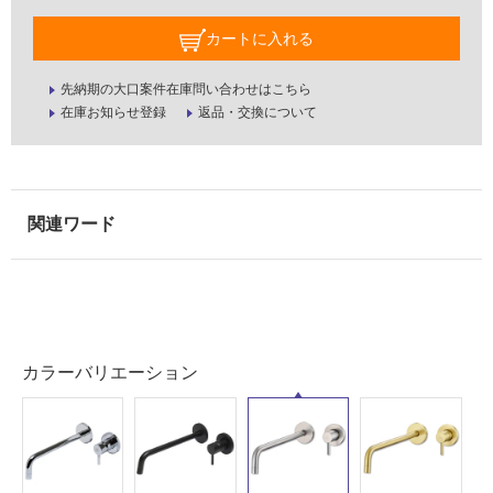
壁・
カートに入れる
屋
外
先納期の大口案件在庫問い合わせはこちら
壁・
在庫お知らせ登録
返品・交換について
浴
室
壁
使
用
可
能
使
用
カラーバリエーション
可
能
(寒
冷
地