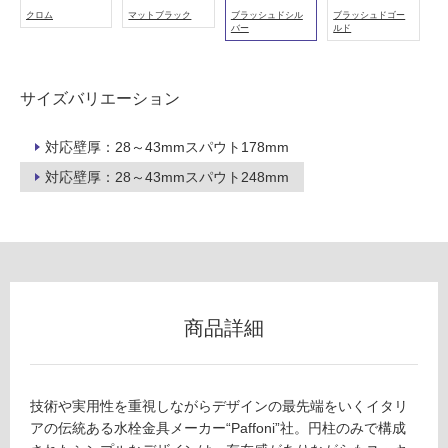
以
クロム
マットブラック
ブラッシュドシル
ブラッシュドゴー
外)
バー
ルド
使
用
サイズバリエーション
不
可
対応壁厚：28～43mmスパウト178mm
対応壁厚：28～43mmスパウト248mm
フ
ロ
ー
商品詳細
リ
技術や実用性を重視しながらデザインの最先端をいくイタリ
ン
T
アの伝統ある水栓金具メーカー“Paffoni”社。円柱のみで構成