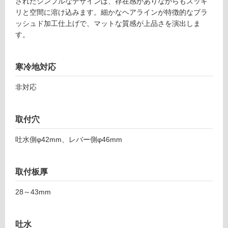
A
されたシンプルなデザインは、存在感がありながらもスッキ
グ
0
リと空間に溶け込みます。細かなヘアラインが特徴的なブラ
6
ッシュド加工仕上げで、マットな質感が上品さを演出しま
土足・遮
0
す。
8
音・床暖
9
対
寒冷地対応
ス
応
テ
し
非対応
ィ
て
ッ
い
ク
取付穴
る
壁
付
対
吐水側φ42mm、レバー側φ46mm
混
応
合
し
水
て
取付板厚
栓
い
L
28～43mm
る
ブ
が
ラ
制
吐水
ッ
限