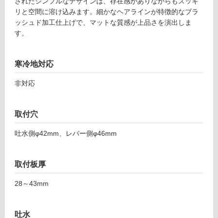
A
されたシンプルなデザインは、存在感がありながらもスッキ
グ
0
リと空間に溶け込みます。細かなヘアラインが特徴的なブラ
6
ッシュド加工仕上げで、マットな質感が上品さを演出しま
土足・遮
0
す。
7
音・床暖
9
対
寒冷地対応
ス
応
テ
し
非対応
ィ
て
ッ
い
ク
取付穴
る
壁
付
対
吐水側φ42mm、レバー側φ46mm
混
応
合
し
水
て
取付板厚
栓
い
S
28～43mm
る
ブ
が
ラ
制
吐水
ッ
限