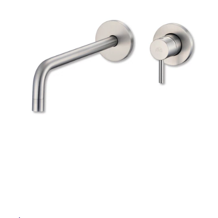
ム
修理お問い合わせ
クレーム公開
自分らしい家づくり
最高のリノベ会社が
みつ
照明
ペット用品
横浜スマート
ショールー
SUVACO
かる
リノベりす
ム
ウェルビーみのお
HDC
説明書・図面検索
水まわり
3年保証
BOX
内装用建材
パネル・壁材
お役立ち情報
住まいの
スタイリング
ロートアイアン
天然石・石材
アイデア
ミラタップ
チャンネル
メンテナンス・
施工材
新商品
オンライン相談
タ
イ
ル
屋
内
床・