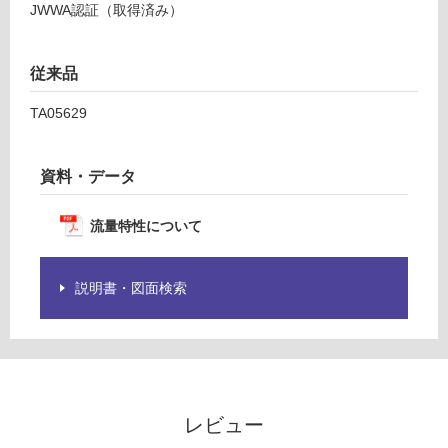
JWWA認証（取得済み）
だ
さ
い
従来品
対
応
TA05629
し
て
い
資料・データ
な
い
流量特性について
説明書・図面検索
レビュー