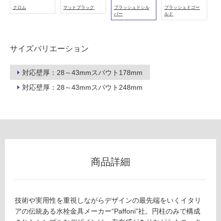
以
クロム
マットブラック
ブラッシュドシル
ブラッシュドゴー
外)
バー
ルド
使
用
サイズバリエーション
不
可
対応壁厚：28～43mmスパウト178mm
対応壁厚：28～43mmスパウト248mm
フ
ロ
ー
商品詳細
リ
技術や実用性を重視しながらデザインの最先端をいくイタリ
ン
T
アの伝統ある水栓金具メーカー“Paffoni”社。円柱のみで構成