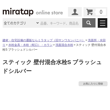
カート
マイページ
商品カテゴリ
建材・住宅設備の通販ならミラタップ（旧サンワカンパニー）
洗面所・水回
り
水栓金具・水栓（蛇口）・カラン
洗面混合水栓
スティック 壁付混合水
施工事例
洗面所・水回り
タイル
栓S ブラッシュドシルバー
ショールーム
施工事例
法人案件納入事例
スティック 壁付混合水栓S ブラッシュ
キッチン
浴室（風呂・
バスルー
ム）・
トイレ
ショールームの
ご案内
東京
ショールーム
ドシルバー
ミラタップ
のあるくらし
お客様訪問
インタビュー
ドア（扉）・
建具・玄関
サポート
扉
エクステリア
（外構）
大阪
ショールーム
仙台
ショールーム
店舗・施設事例
お気に入りに登録
その他サービス
ご利用ガイド
初めての方へ
ウッドデッキ
フローリング・
床材
名古屋
ショールーム
京都
ショールーム
ミラタップと
創る家
工事会社紹介
Coziコンシ
よくある質問
お問い合わせ
ASOLIE
ェルジュ
収納
インテリア・
家具
福岡
ショールーム
札幌スマート
ショールー