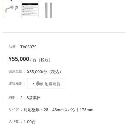
屋
外
床・
浴
室
床・
TA06079
品番
駐
車
¥55,000
/ 台（税込）
場
¥55,000/台（税込）
発注単価
非
常
配送運賃
運賃種別
に
適
し
2～8営業日
納期
て
対応壁厚：28～43mmスパウト178mm
サイズ
い
る
1.00台
入り数
適