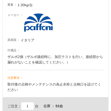
し
1.30kg/台
重量
て
い
メーカー
る
が
注
意
イタリア
原産国
が
必
付属品
要
ザルボ2個（ザルボ接続時に、加圧テストを行い、接続部から
適
漏れがないことを確認してください。）
し
て
い
注意事項
な
取付後の点検やメンテナンスの為止水栓と点検口を設けてく
い
ださい
屋
ご注文：
台
在庫
53台
内