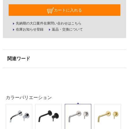
壁・
カートに入れる
屋
外
先納期の大口案件在庫問い合わせはこちら
壁・
在庫お知らせ登録
返品・交換について
浴
室
壁
使
用
可
能
使
用
カラーバリエーション
可
能
(寒
冷
地