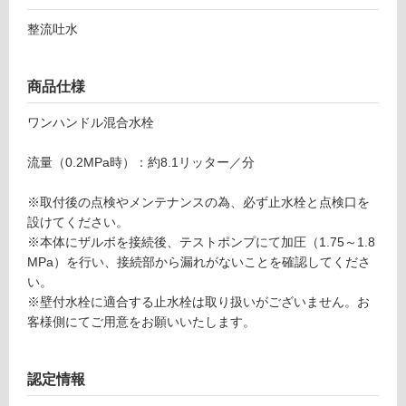
シ
あ
整流吐水
ュ
り
ド
の
シ
為
商品仕様
ル
注
バ
意
ワンハンドル混合水栓
ー
が
必
流量（0.2MPa時）：約8.1リッター／分
運賃表
要
G
※
※取付後の点検やメンテナンスの為、必ず止水栓と点検口を
商
設けてください。
品
運
※本体にザルボを接続後、テストポンプにて加圧（1.75～1.8
仕
賃
MPa）を行い、接続部から漏れがないことを確認してくださ
様
合
い。
欄
計
※壁付水栓に適合する止水栓は取り扱いがございません。お
を
:
客様側にてご用意をお願いいたします。
ご
¥8
確
9
認
認定情報
0/
く
台