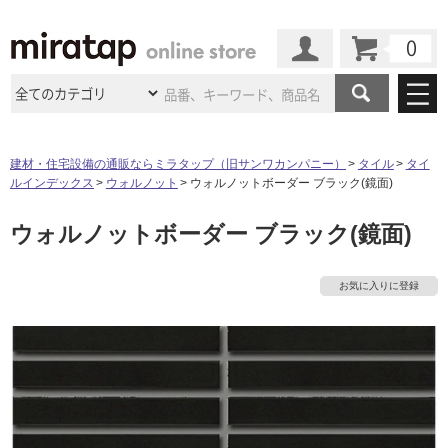
カート
マイページ
商品カテゴリ
建材・住宅設備の通販ならミラタップ（旧サンワカンパニー）
タイル
タイ
ルインデックス
ウォルノット
ウォルノットボーダー ブラック(鏡面)
施工事例
洗面所・水回り
タイル
ウォルノットボーダー ブラック(鏡面)
ショールーム
タ
施工事例
法人案件納入事例
キッチン
浴室（風呂・
バスルー
ム）・
トイレ
ショールームの
ご案内
東京
ショールーム
イ
お気に入りに登録
ミラタップ
のあるくらし
お客様訪問
インタビュー
ドア（扉）・
建具・玄関
サポート
扉
エクステリア
（外構）
大阪
ショールーム
仙台
ショールーム
ル
店舗・施設事例
その他サービス
ご利用ガイド
初めての方へ
ウッドデッキ
フローリング・
床材
名古屋
ショールーム
京都
ショールーム
屋
ミラタップと
創る家
工事会社紹介
Coziコンシ
よくある質問
お問い合わせ
内
ASOLIE
ェルジュ
収納
インテリア・
家具
福岡
ショールーム
札幌スマート
ショールー
床・