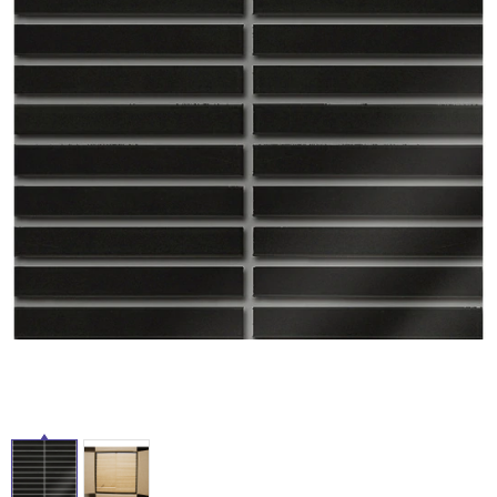
ム
修理お問い合わせ
クレーム公開
屋
自分らしい家づくり
最高のリノベ会社が
みつ
照明
ペット用品
横浜スマート
ショールー
外
SUVACO
かる
リノベりす
ム
ウェルビーみのお
HDC
説明書・図面検索
水まわり
3年保証
床・
BOX
内装用建材
パネル・壁材
浴
お役立ち情報
住まいの
スタイリング
室
ロートアイアン
天然石・石材
アイデア
床・
ミラタップ
チャンネル
駐
メンテナンス・
施工材
新商品
オンライン相談
車
場
非
常
に
適
し
て
い
る