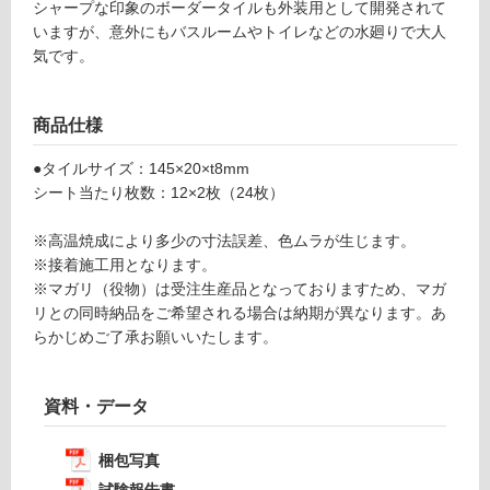
シャープな印象のボーダータイルも外装用として開発されて
T
グ
いますが、意外にもバスルームやトイレなどの水廻りで大人
L
気です。
1
土足・遮
9
音・床暖
3
商品仕様
8
対
1
●タイルサイズ：145×20×t8mm
応
ウ
シート当たり枚数：12×2枚（24枚）
し
ォ
て
ル
※高温焼成により多少の寸法誤差、色ムラが生じます。
い
ノ
※接着施工用となります。
る
ッ
※マガリ（役物）は受注生産品となっておりますため、マガ
対
ト
リとの同時納品をご希望される場合は納期が異なります。あ
応
ボ
らかじめご了承お願いいたします。
し
ー
て
ダ
い
ー
資料・データ
る
ブ
が
ラ
梱包写真
制
ッ