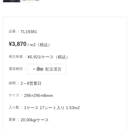
適
し
て
い
る
TL19381
品番
が
注
¥3,870
/ m2（税込）
意
が
¥5,921/ケース（税込）
発注単価
必
要
配送運賃
運賃種別
適
し
2～8営業日
納期
て
い
295×295×t8mm
サイズ
な
い
1ケース 17シート入り 1.53m2
入り数
20.00kg/ケース
重量
屋
内