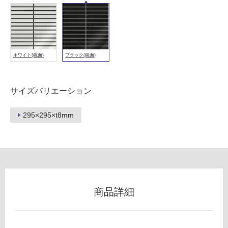
以
外)
使
用
ホワイト(鏡面)
ブラック(鏡面)
不
可
サイズバリエーション
フ
295×295×t8mm
ロ
ー
リ
商品詳細
ン