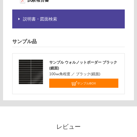
試験報告書
限
ク
あ
(鏡
り
面)
説明書・図面検索
の
為
運賃表
注
F
サンプル品
意
が
運
必
賃
要
サンプル ウォルノットボーダー ブラック
合
(鏡面)
※
計
100㎜角程度
／
ブラック(鏡面)
商
:
品
サンプルBOX
¥1,
仕
14
様
0/
欄
ケ
を
ー
ご
ス
確
レビュー
認
く