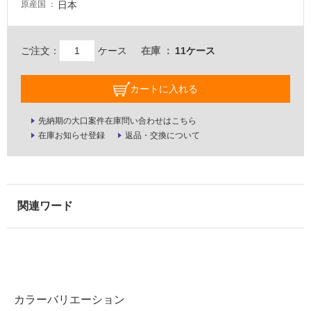
日本
原産国
壁・
屋
外
ご注文：
ケース
在庫
11ケース
壁・
浴
カートに入れる
室
先納期の大口案件在庫問い合わせはこちら
壁
在庫お知らせ登録
返品・交換について
使
用
可
能
使
用
可
能
(寒
冷
カラーバリエーション
地