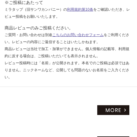
※ご投稿にあたって
だ
ミラタップ（旧サンワカンパニー）の
利用規約第10条
をご確認いただき、レ
さ
ビュー投稿をお願いいたします。
い
商品レビューのみご投稿ください。
対
ご質問・お問い合わせは別途
こちらのお問い合わせフォーム
をご利用くださ
応
い。レビューの内容にご返信することはいたしかねます。
し
商品レビューは当社で加工・加筆ができません。個人情報の記載等、利用規
て
約に反する場合は、ご投稿いただいても表示されません。
い
な
レビュー投稿時には「名前」が公開されます。本名でのご投稿は必須ではあ
い
りません。ニックネームなど、公開しても問題のないお名前をご入力くださ
い。