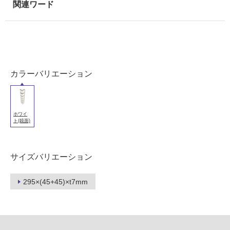
能
使
用
可
能
(寒
カラーバリエーション
冷
地
以
外)
ホワイ
ト(鏡面)
使
用
不
サイズバリエーション
可
295×(45+45)×t7mm
フ