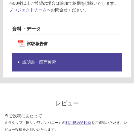
※50枚以上ご希望の場合は追加で納期を頂戴いたします。
:
仕
プロジェクトチーム
へお問合せください。
¥3
様
2
欄
0/
を
資料・データ
枚
ご
確
試験報告書
認
く
だ
説明書・図面検索
さ
い
対
応
し
て
レビュー
い
な
※ご投稿にあたって
い
ミラタップ（旧サンワカンパニー）の
利用規約第10条
をご確認いただき、レ
ビュー投稿をお願いいたします。