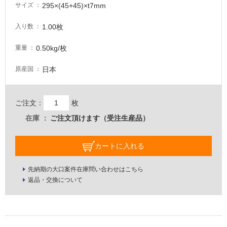
し
295×(45+45)×t7mm
サイズ
て
い
1.00枚
入り数
な
い
0.50kg/枚
重量
日本
原産国
屋
内
壁・
ご注文：
枚
屋
在庫
ご注文頂けます（受注生産品）
外
壁・
カートに入れる
浴
室
先納期の大口案件在庫問い合わせはこちら
壁
返品・交換について
使
用
可