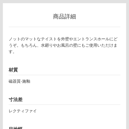
ロ
ー
商品詳細
リ
ノットのマットなテイストを外壁やエントランスホールにど
ン
うぞ。もちろん、水廻りやお風呂の壁にもご使用いただけま
す。
グ
T
材質
土足・遮
L
音・床暖
磁器質-施釉
1
9
対
4
応
寸法差
8
し
1
て
レクティファイ
ウ
い
ォ
る
ル