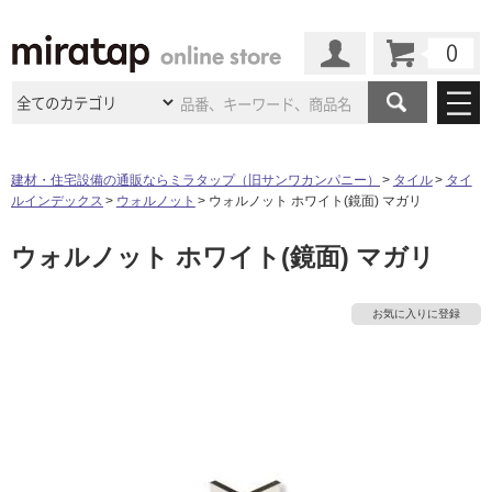
カート
マイページ
商品カテゴリ
建材・住宅設備の通販ならミラタップ（旧サンワカンパニー）
タイル
タイ
ルインデックス
ウォルノット
ウォルノット ホワイト(鏡面) マガリ
施工事例
洗面所・水回り
タイル
ウォルノット ホワイト(鏡面) マガリ
ショールーム
施工事例
法人案件納入事例
キッチン
浴室（風呂・
バスルー
ム）・
トイレ
ショールームの
ご案内
東京
ショールーム
お気に入りに登録
ミラタップ
のあるくらし
お客様訪問
インタビュー
ドア（扉）・
建具・玄関
サポート
扉
エクステリア
（外構）
大阪
ショールーム
仙台
ショールーム
店舗・施設事例
その他サービス
ご利用ガイド
初めての方へ
ウッドデッキ
フローリング・
床材
名古屋
ショールーム
京都
ショールーム
ミラタップと
創る家
工事会社紹介
Coziコンシ
タ
よくある質問
お問い合わせ
ASOLIE
ェルジュ
収納
インテリア・
家具
福岡
ショールーム
札幌スマート
ショールー