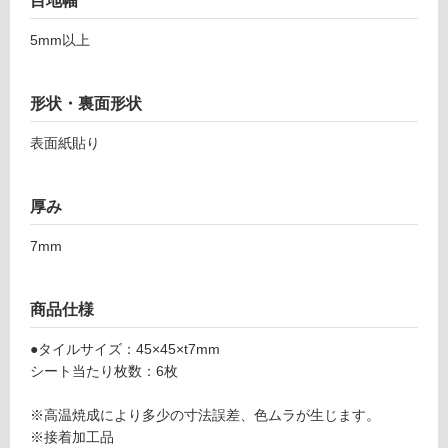
目地幅
対
ノ
応
ッ
5mm以上
し
ト
て
ホ
い
ワ
形状・裏面形状
る
イ
が
表面紙貼り
ト
制
(鏡
限
面)
あ
厚み
マ
り
ガ
7mm
の
リ
為
注
運賃表
商品仕様
意
W
が
●タイルサイズ：45×45×t7mm
必
シート当たり枚数：6枚
運
要
賃
※
※高温焼成により多少の寸法誤差、色ムラが生じます。
合
商
※接着加工品
計
品