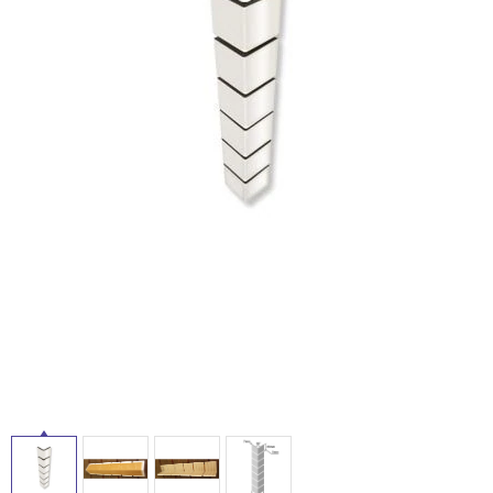
ム
イ
修理お問い合わせ
クレーム公開
自分らしい家づくり
最高のリノベ会社が
みつ
照明
ペット用品
横浜スマート
ショールー
SUVACO
かる
リノベりす
ム
ウェルビーみのお
HDC
ル
説明書・図面検索
水まわり
3年保証
BOX
内装用建材
パネル・壁材
屋
お役立ち情報
住まいの
スタイリング
ロートアイアン
天然石・石材
内
アイデア
床・
ミラタップ
チャンネル
メンテナンス・
施工材
新商品
屋
オンライン相談
外
床・
浴
室
床・
駐
車
場
非