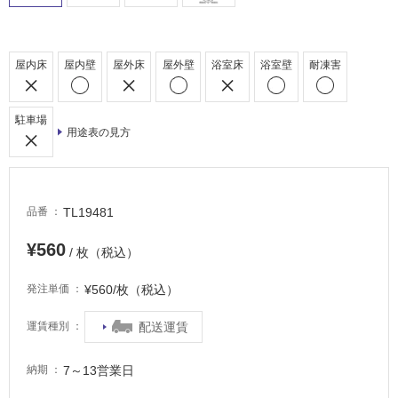
常
に
適
屋内床
屋内壁
屋外床
屋外壁
浴室床
浴室壁
耐凍害
し
て
い
駐車場
る
用途表の見方
適
し
て
TL19481
品番
い
る
¥560
/ 枚（税込）
が
注
¥560/枚（税込）
発注単価
意
が
配送運賃
運賃種別
必
要
7～13営業日
納期
適