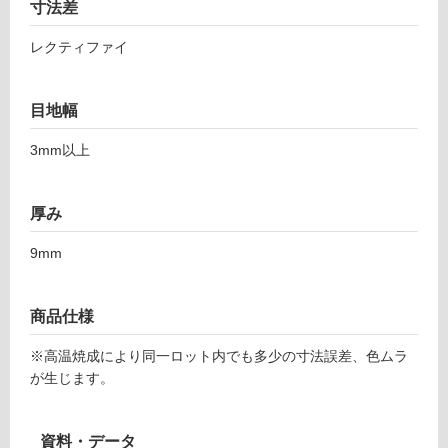
寸法差
い
1
る
ス
レクティファイ
タ
対
イ
応
ル
目地幅
し
6
て
3mm以上
0
い
0
る
ペ
が
厚み
ー
制
ル
限
9mm
あ
運賃表
り
F
の
商品仕様
為
注
※高温焼成により同一ロット内でも多少の寸法誤差、色ムラ
運
意
が生じます。
賃
が
合
必
計
資料・データ
要
: