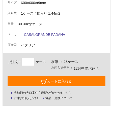
600×600×t9mm
サイズ
要
適
1ケース 4枚入り 1.44m2
入り数
し
て
30.30kg/ケース
重量
い
な
CASALGRANDE PADANA
メーカー
い
イタリア
原産国
屋
内
ご注文：
ケース
在庫
25ケース
壁・
次回入荷予定
12月中旬:72ｹｰｽ
屋
外
カートに入れる
壁・
浴
先納期の大口案件在庫問い合わせはこちら
室
在庫お知らせ登録
返品・交換について
壁