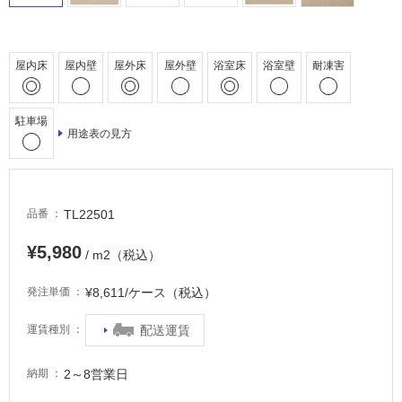
場
非
屋内床
屋内壁
屋外床
屋外壁
浴室床
浴室壁
耐凍害
常
に
適
駐車場
し
用途表の見方
て
い
る
TL22501
品番
適
し
¥5,980
て
/ m2（税込）
い
¥8,611/ケース（税込）
発注単価
る
が
配送運賃
運賃種別
注
意
が
2～8営業日
納期
必