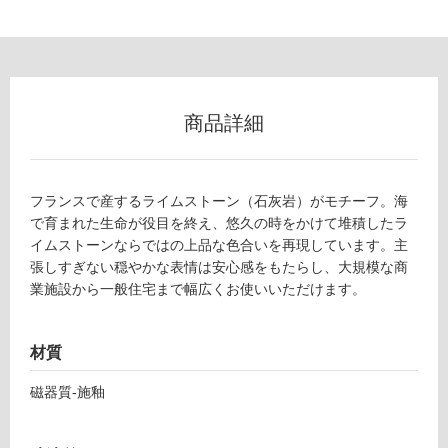
フ
ロ
ー
商品詳細
リ
フランスで産するライムストーン（石灰岩）がモチーフ。海
ン
で育まれた生命が役目を終え、悠久の時をかけて堆積したラ
イムストーンならではの上品な色合いを再現しています。主
グ
張しすぎない穏やかな表情は安心感をもたらし、大規模な商
業施設から一般住宅まで幅広くお使いいただけます。
土足・遮
T
音・床暖
材質
L
対
2
磁器質-施釉
応
2
し
5
て
0