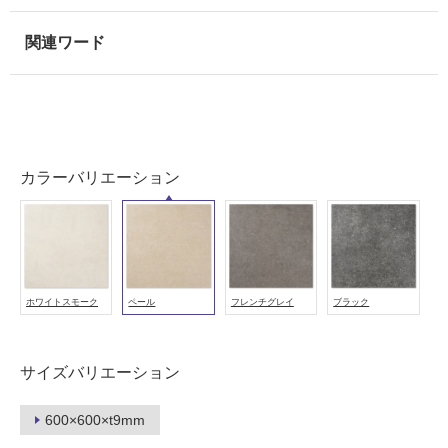
使
用
可
能
使
用
可
能
カラーバリエーション
(寒
冷
地
以
外)
ホワイトスモーク
ペール
フレンチグレイ
ブラック
使
用
不
サイズバリエーション
可
600×600×t9mm