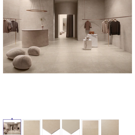
ム
修理お問い合わせ
クレーム公開
自分らしい家づくり
最高のリノベ会社が
みつ
タ
照明
ペット用品
横浜スマート
ショールー
SUVACO
かる
リノベりす
ム
ウェルビーみのお
HDC
説明書・図面検索
水まわり
3年保証
イ
BOX
内装用建材
パネル・壁材
お役立ち情報
住まいの
スタイリング
ル
ロートアイアン
天然石・石材
アイデア
ミラタップ
チャンネル
屋
メンテナンス・
施工材
新商品
オンライン相談
内
床・
屋
外
床・
浴
室
床・
駐
車