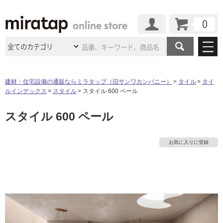
カート
マイページ
商品カテゴリ
建材・住宅設備の通販ならミラタップ（旧サンワカンパニー）
タイル
タイ
ルインデックス
スタイル
スタイル 600 ペール
施工事例
洗面所・水回り
タイル
スタイル 600 ペール
ショールーム
施工事例
法人案件納入事例
キッチン
浴室（風呂・
バスルー
ム）・
トイレ
ショールームの
ご案内
東京
ショールーム
お気に入りに登録
ミラタップ
のあるくらし
お客様訪問
インタビュー
ドア（扉）・
建具・玄関
サポート
扉
エクステリア
（外構）
大阪
ショールーム
仙台
ショールーム
店舗・施設事例
その他サービス
ご利用ガイド
初めての方へ
ウッドデッキ
フローリング・
床材
名古屋
ショールーム
京都
ショールーム
ミラタップと
創る家
工事会社紹介
Coziコンシ
よくある質問
お問い合わせ
ASOLIE
ェルジュ
収納
インテリア・
家具
福岡
ショールーム
札幌スマート
ショールー