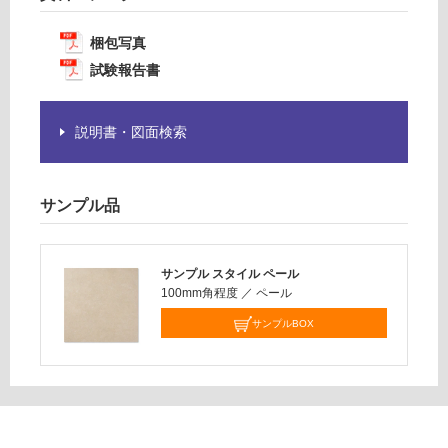
※
¥1,
商
梱包写真
14
品
0/
試験報告書
仕
ケ
様
ー
欄
ス
説明書・図面検索
を
ご
確
サンプル品
認
く
だ
サンプル スタイル ペール
さ
100mm角程度
／
ペール
い
サンプルBOX
対
応
し
て
い
な