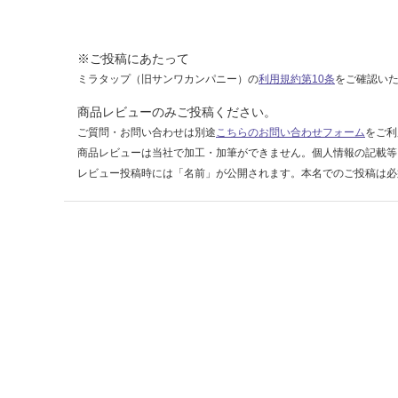
グ
レ
イ
※ご投稿にあたって
ミラタップ（旧サンワカンパニー）の
利用規約第10条
をご確認い
運賃表
商品レビューのみご投稿ください。
F
ご質問・お問い合わせは別途
こちらのお問い合わせフォーム
をご利
商品レビューは当社で加工・加筆ができません。個人情報の記載等
運
レビュー投稿時には「名前」が公開されます。本名でのご投稿は必
賃
合
計
:
¥1,
14
0/
ケ
ー
ス