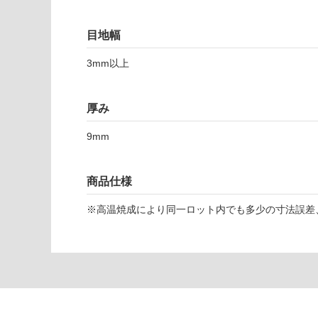
対
応
目地幅
し
T
て
3mm以上
L
い
2
な
2
い
厚み
5
1
9mm
1
ス
タ
商品仕様
イ
ル
※高温焼成により同一ロット内でも多少の寸法誤差
6
0
0
フ
レ
ン
チ