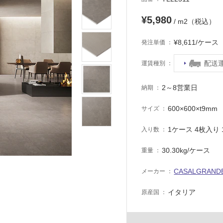
¥5,980
/ m2（税込）
¥8,611/ケー
発注単価
配送
運賃種別
2～8営業日
納期
600×600×t9mm
サイズ
1ケース 4枚入り 1
入り数
30.30kg/ケース
重量
CASALGRAND
メーカー
イタリア
原産国