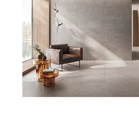
タイル
フローリ
ング
屋内床・
屋外床・
土足・遮
浴室床・