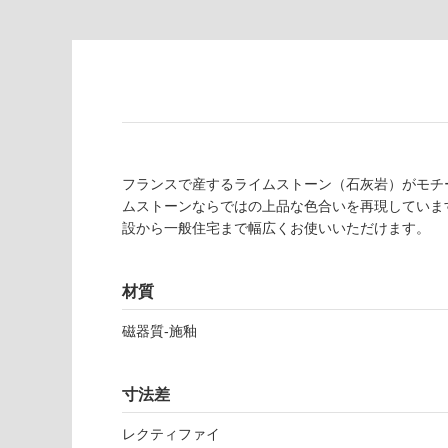
為
要
注
適
意
し
が
て
必
い
要
な
※
い
商
屋内壁・屋外
品
フランスで産するライムストーン（石灰岩）がモチ
壁・浴室壁
仕
ムストーンならではの上品な色合いを再現していま
様
設から一般住宅まで幅広くお使いいただけます。
使用可
欄
能
を
ご
材質
使用可
確
磁器質-施釉
能
認
(寒冷地
く
以外)
だ
寸法差
さ
使用不
い
可
レクティファイ