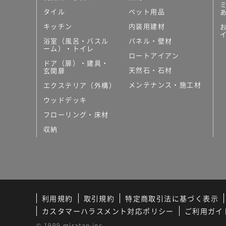
タイル
ペット用品
キッチン
内装用建材
浴室（風呂・バスル
パネル・壁材
ーム）・トイレ
ロートアイアン
ドア（扉）・建具・
天然石・石材
玄関扉
メンテナンス・施工材
エクステリア（外構）
ウッドデッキ
フローリング・床材
収納
利用規約
取引規約
特定商取引法に基づく表示
カスタマーハラスメント対応ポリシー
ご利用ガイ
© 1999 miratap inc.