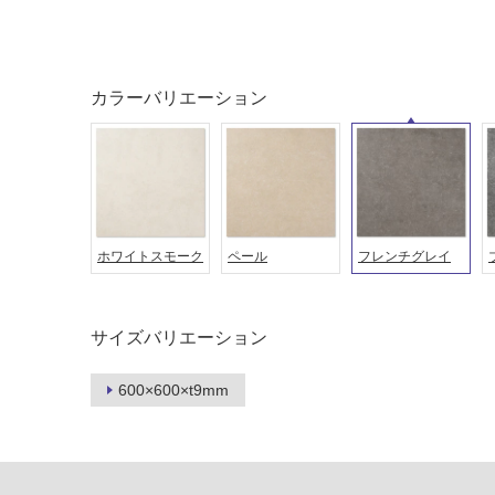
音・床暖
駐車場
対
非
応
常
カラーバリエーション
し
に
て
適
い
し
る
て
い
対
る
応
し
ホワイトスモーク
ペール
フレンチグレイ
適
て
し
い
て
る
い
サイズバリエーション
が
る
制
が
600×600×t9mm
限
注
あ
意
り
が
の
必