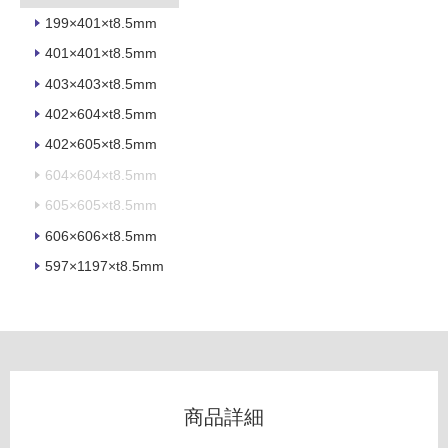
以
199×401×t8.5mm
外)
401×401×t8.5mm
使
403×403×t8.5mm
用
402×604×t8.5mm
不
可
402×605×t8.5mm
604×604×t8.5mm
605×605×t8.5mm
フ
606×606×t8.5mm
597×1197×t8.5mm
ロ
ー
リ
商品詳細
ン