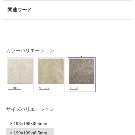
内
壁・
屋
外
壁・
浴
室
カラーバリエーション
壁
使
用
可
能
アイボリー
ベージュ
トープ
使
用
可
サイズバリエーション
能
(寒
198×198×t8.5mm
冷
199×199×t8.5mm
地