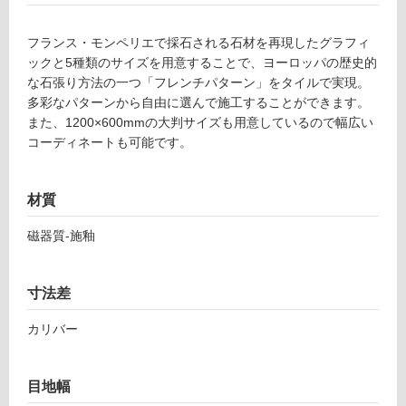
グ
フランス・モンペリエで採石される石材を再現したグラフィ
ックと5種類のサイズを用意することで、ヨーロッパの歴史的
土足・遮
な石張り方法の一つ「フレンチパターン」をタイルで実現。
T
音・床暖
多彩なパターンから自由に選んで施工することができます。
L
また、1200×600mmの大判サイズも用意しているので幅広い
2
対
コーディネートも可能です。
6
応
4
し
2
て
材質
9
い
ウ
る
磁器質-施釉
ィ
対
ン
応
ザ
寸法差
し
ー
て
ト
カリバー
い
ー
る
プ
が
1
目地幅
制
9