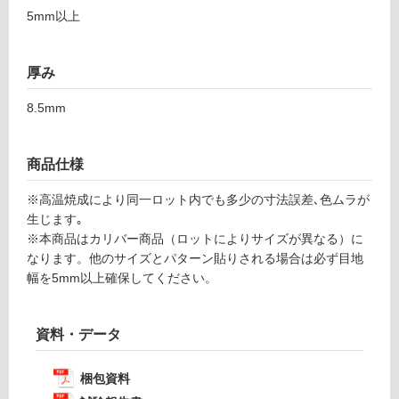
限
5mm以上
9
あ
り
運賃表
の
厚み
F
為
8.5mm
注
運
意
賃
が
合
商品仕様
必
計
要
※高温焼成により同一ロット内でも多少の寸法誤差､色ムラが
:
※
生じます｡
¥1,
商
※本商品はカリバー商品（ロットによりサイズが異なる）に
14
品
なります。他のサイズとパターン貼りされる場合は必ず目地
0/
仕
幅を5mm以上確保してください。
ケ
様
ー
欄
ス
を
資料・データ
ご
確
梱包資料
認