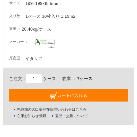
適
199×199×t8.5mm
サイズ
し
て
1ケース 30枚入り 1.19m2
入り数
い
20.40kg/ケース
る
重量
が
メーカー
注
意
が
イタリア
原産国
必
要
ご注文：
ケース
在庫
7ケース
適
し
て
カートに入れる
い
な
先納期の大口案件在庫問い合わせはこちら
い
在庫お知らせ登録
返品・交換について
屋