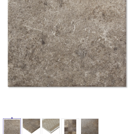
ム
修理お問い合わせ
クレーム公開
自分らしい家づくり
最高のリノベ会社が
みつ
照明
ペット用品
横浜スマート
ショールー
SUVACO
かる
リノベりす
ム
ウェルビーみのお
HDC
説明書・図面検索
水まわり
3年保証
BOX
内装用建材
パネル・壁材
お役立ち情報
住まいの
スタイリング
ロートアイアン
天然石・石材
アイデア
ミラタップ
チャンネル
メンテナンス・
施工材
新商品
オンライン相談
タ
イ
ル
屋
内