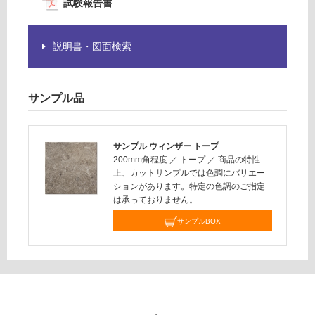
く
試験報告書
だ
さ
説明書・図面検索
い
対
応
サンプル品
し
て
い
サンプル ウィンザー トープ
な
200mm角程度
／
トープ
／
商品の特性
い
上、カットサンプルでは色調にバリエー
ションがあります。特定の色調のご指定
は承っておりません。
サンプルBOX