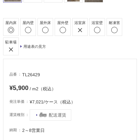
床・
屋
外
屋内床
屋内壁
屋外床
屋外壁
浴室床
浴室壁
耐凍害
床・
浴
室
駐車場
用途表の見方
床・
駐
車
場
TL26429
品番
非
¥5,900
/ m2（税込）
常
に
¥7,021/ケース（税込）
発注単価
適
し
配送運賃
運賃種別
て
い
2～8営業日
納期
る