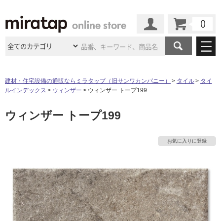
カート
マイページ
商品カテゴリ
建材・住宅設備の通販ならミラタップ（旧サンワカンパニー）
タイル
タイ
ルインデックス
ウィンザー
ウィンザー トープ199
施工事例
洗面所・水回り
タイル
ウィンザー トープ199
ショールーム
施工事例
法人案件納入事例
キッチン
浴室（風呂・
バスルー
ム）・
トイレ
ショールームの
ご案内
東京
ショールーム
お気に入りに登録
ミラタップ
のあるくらし
お客様訪問
インタビュー
ドア（扉）・
建具・玄関
サポート
扉
エクステリア
（外構）
大阪
ショールーム
仙台
ショールーム
店舗・施設事例
その他サービス
ご利用ガイド
初めての方へ
ウッドデッキ
フローリング・
床材
名古屋
ショールーム
京都
ショールーム
ミラタップと
創る家
工事会社紹介
Coziコンシ
よくある質問
お問い合わせ
ASOLIE
ェルジュ
収納
インテリア・
家具
福岡
ショールーム
札幌スマート
ショールー