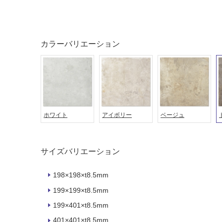
タイル
フローリ
カラーバリエーション
ング
屋内床・
屋外床・
土足・遮
浴室床・
音・床暖
駐車場
対
非
ホワイト
アイボリー
ベージュ
応
常
し
に
て
適
サイズバリエーション
い
し
る
て
198×198×t8.5mm
い
対
る
応
199×199×t8.5mm
し
適
199×401×t8.5mm
て
し
401×401×t8.5mm