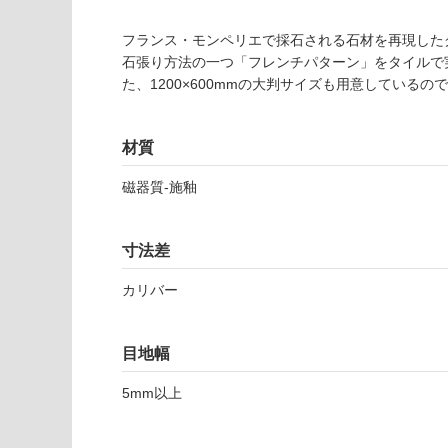
ご
使用可
確
フランス・モンペリエで採石される石材を再現した
能
認
石張り方法の一つ「フレンチパターン」をタイルで
(寒冷地
く
た、1200×600mmの大判サイズも用意している
以外)
だ
さ
使用不
材質
い
可
対
磁器質-施釉
応
し
て
寸法差
い
T
な
カリバー
L
い
2
6
目地幅
4
8
5mm以上
9
ウ