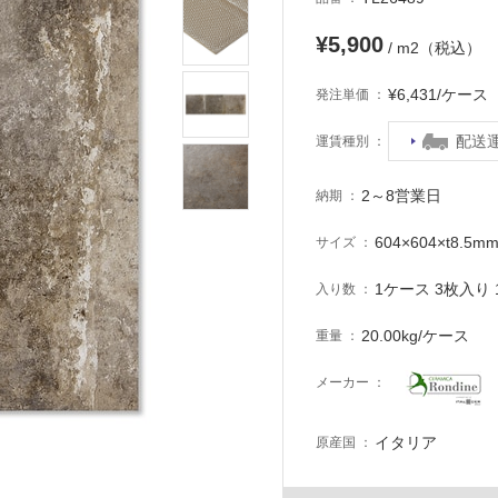
¥5,900
/ m2（税込）
¥6,431/ケー
発注単価
配送
運賃種別
2～8営業日
納期
604×604×t8.5m
サイズ
1ケース 3枚入り 1
入り数
20.00kg/ケース
重量
メーカー
イタリア
原産国