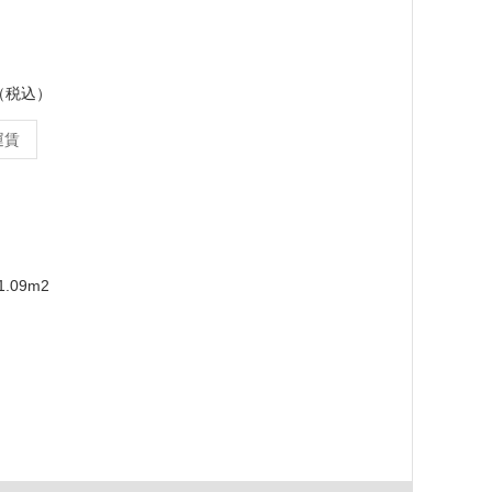
ス（税込）
運賃
m
.09m2