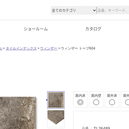
ショールーム
カタログ
ル
タイルインデックス
ウィンザー
ウィンザー トープ604
屋内床
屋内壁
屋外床
屋
TL26489
品番