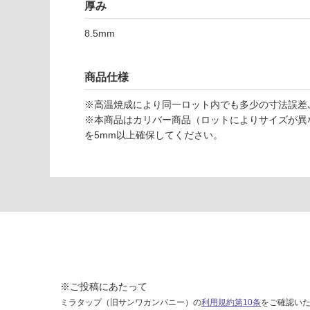
ィ
厚み
ン
8.5mm
ザ
ー
ト
商品仕様
ー
プ
※高温焼成により同一ロット内でも多少の寸法誤差､
6
※本商品はカリバー商品（ロットによりサイズが異
0
を5mm以上確保してください。
4
運賃表
F
運
賃
合
計
:
※ご投稿にあたって
¥1,
ミラタップ（旧サンワカンパニー）の
利用規約第10条
をご確認い