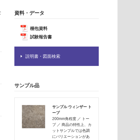
な
資料・データ
梱包資料
試験報告書
説明書・図面検索
サンプル品
サンプル ウィンザー ト
ープ
200mm角程度
／
トー
プ
／
商品の特性上、カ
ットサンプルでは色調
にバリエーションがあ