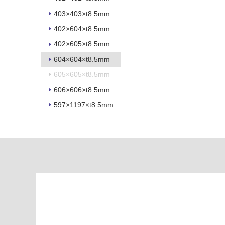
い
て
る
い
403×403×t8.5mm
が
る
402×604×t8.5mm
制
が
402×605×t8.5mm
限
注
あ
意
604×604×t8.5mm
り
が
605×605×t8.5mm
の
必
為
606×606×t8.5mm
要
注
597×1197×t8.5mm
適
意
し
が
て
必
い
要
な
※
い
商
屋内壁・屋外
品
壁・浴室壁
仕
様
使用可
欄
能
を