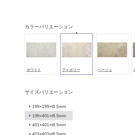
タイル
フローリ
ング
カラーバリエーション
屋内床・
屋外床・
土足・遮
浴室床・
音・床暖
駐車場
対
非
応
常
ホワイト
アイボリー
ベージュ
し
に
て
適
い
し
サイズバリエーション
る
て
い
対
199×199×t8.5mm
る
応
199×401×t8.5mm
し
適
て
401×401×t8.5mm
し
い
て
403×403×t8.5mm