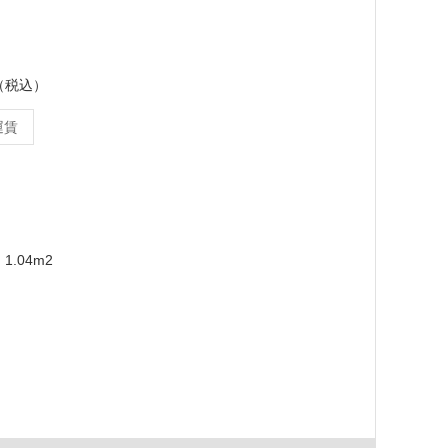
ス（税込）
運賃
m
1.04m2