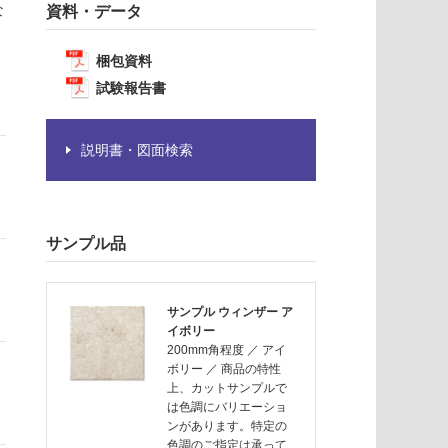
な
資料・データ
梱包資料
試験報告書
説明書・図面検索
サンプル品
サンプル ウィンザー ア
イボリー
200mm角程度
／
アイ
ボリー
／
商品の特性
上、カットサンプルで
は色調にバリエーショ
ンがあります。特定の
色調のご指定は承って