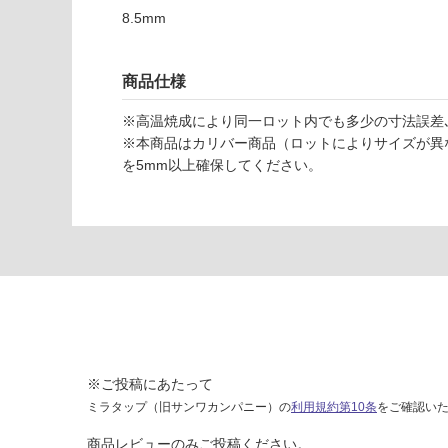
ー
8.5mm
ア
イ
ボ
商品仕様
リ
ー
※高温焼成により同一ロット内でも多少の寸法誤差､
1
※本商品はカリバー商品（ロットによりサイズが異
9
を5mm以上確保してください。
9-
4
0
1
運賃表
F
運
賃
※ご投稿にあたって
合
ミラタップ（旧サンワカンパニー）の
利用規約第10条
をご確認い
計
商品レビューのみご投稿ください。