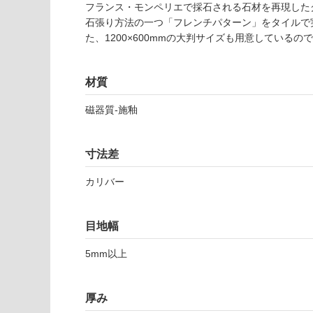
ご
フランス・モンペリエで採石される石材を再現した
使用可
確
石張り方法の一つ「フレンチパターン」をタイルで
能
認
た、1200×600mmの大判サイズも用意している
(寒冷地
く
以外)
だ
さ
材質
使用不
い
可
磁器質-施釉
対
応
T
し
寸法差
L
て
2
い
カリバー
6
な
4
い
3
目地幅
9
ウ
5mm以上
ィ
ン
厚み
ザ