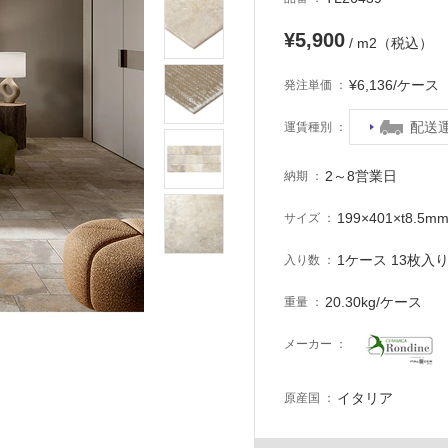
¥5,900
/ m2（税込）
¥6,136/ケー
発注単価
配送
運賃種別
2～8営業日
納期
199×401×t8.5m
サイズ
1ケース 13枚入り 
入り数
20.30kg/ケース
重量
メーカー
イタリア
原産国