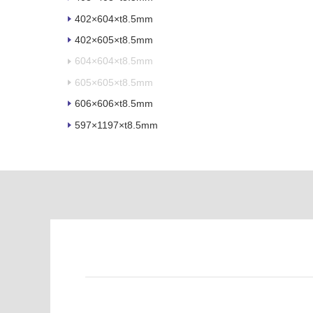
る
い
402×604×t8.5mm
が
る
制
が
402×605×t8.5mm
限
注
604×604×t8.5mm
あ
意
605×605×t8.5mm
り
が
の
必
606×606×t8.5mm
為
要
597×1197×t8.5mm
注
適
意
し
が
て
必
い
要
な
※
い
商
屋内壁・屋外
品
壁・浴室壁
仕
様
使用可
欄
能
を