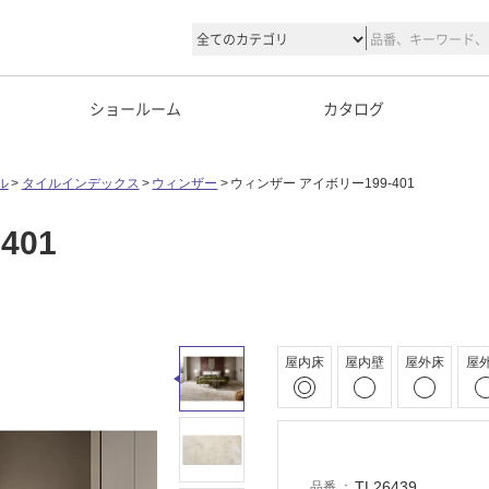
ショールーム
カタログ
ル
タイルインデックス
ウィンザー
ウィンザー アイボリー199-401
401
屋内床
屋内壁
屋外床
屋
TL26439
品番