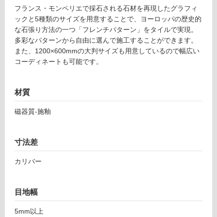
グ
フランス・モンペリエで採石される石材を再現したグラフィ
ックと5種類のサイズを用意することで、ヨーロッパの歴史的
T
な石張り方法の一つ「フレンチパターン」をタイルで実現。
土足・遮
L
多彩なパターンから自由に選んで施工することができます。
音・床暖
2
また、1200×600mmの大判サイズも用意しているので幅広い
6
コーディネートも可能です。
対
4
応
5
し
1
材質
て
ウ
い
磁器質-施釉
ィ
る
ン
対
ザ
応
寸法差
ー
し
ア
カリバー
て
イ
い
ボ
る
リ
目地幅
が
ー
制
4
5mm以上
限