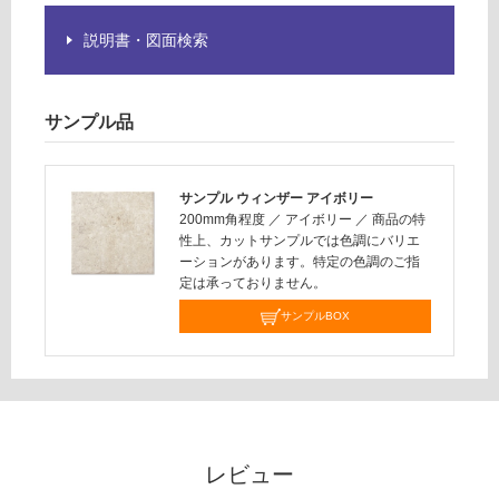
だ
さ
説明書・図面検索
い
対
サンプル品
応
し
て
い
サンプル ウィンザー アイボリー
な
200mm角程度
／
アイボリー
／
商品の特
性上、カットサンプルでは色調にバリエ
い
ーションがあります。特定の色調のご指
定は承っておりません。
サンプルBOX
レビュー