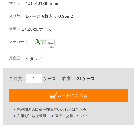
401×401×t8.5mm
サイズ
し
て
1ケース 6枚入り 0.96m2
入り数
い
る
17.20kg/ケース
重量
が
注
メーカー
意
が
必
イタリア
原産国
要
適
ご注文：
ケース
在庫
31ケース
し
て
い
カートに入れる
な
い
先納期の大口案件在庫問い合わせはこちら
在庫お知らせ登録
返品・交換について
屋
内