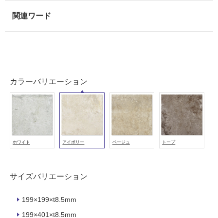
壁・
屋
外
壁・
浴
室
壁
カラーバリエーション
使
用
可
能
ホワイト
アイボリー
ベージュ
トープ
使
用
可
サイズバリエーション
能
(寒
冷
199×199×t8.5mm
地
199×401×t8.5mm