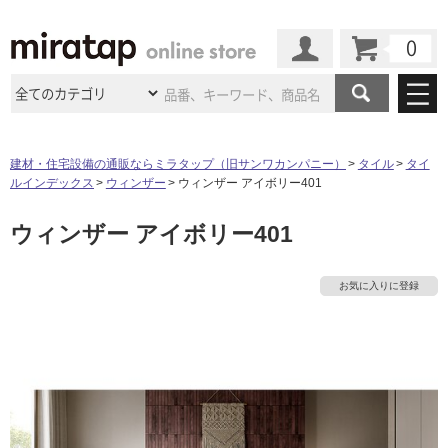
カート
マイページ
商品カテゴリ
建材・住宅設備の通販ならミラタップ（旧サンワカンパニー）
タイル
タイ
ルインデックス
ウィンザー
ウィンザー アイボリー401
施工事例
洗面所・水回り
タイル
ウィンザー アイボリー401
ショールーム
施工事例
法人案件納入事例
キッチン
浴室（風呂・
バスルー
ム）・
トイレ
ショールームの
ご案内
東京
ショールーム
お気に入りに登録
ミラタップ
のあるくらし
お客様訪問
インタビュー
ドア（扉）・
建具・玄関
サポート
扉
エクステリア
（外構）
大阪
ショールーム
仙台
ショールーム
店舗・施設事例
その他サービス
ご利用ガイド
初めての方へ
ウッドデッキ
フローリング・
床材
名古屋
ショールーム
京都
ショールーム
ミラタップと
創る家
工事会社紹介
Coziコンシ
よくある質問
お問い合わせ
ASOLIE
ェルジュ
収納
インテリア・
家具
福岡
ショールーム
札幌スマート
ショールー