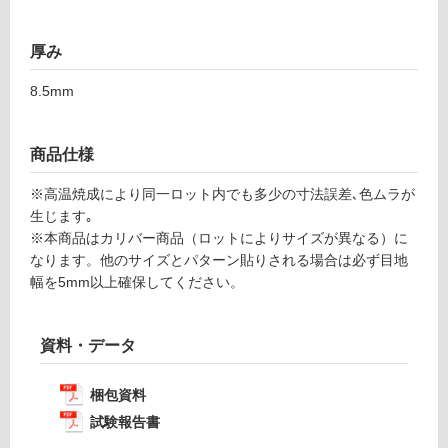
0
あ
1
り
厚み
の
運賃表
為
8.5mm
F
注
意
運
が
商品仕様
賃
必
合
※高温焼成により同一ロット内でも多少の寸法誤差､色ムラが
要
計
生じます｡
※
:
※本商品はカリバー商品（ロットによりサイズが異なる）に
商
¥1,
なります。他のサイズとパターン貼りされる場合は必ず目地
品
14
幅を5mm以上確保してください。
仕
0/
様
ケ
欄
ー
資料・データ
を
ス
ご
確
梱包資料
認
試験報告書
く