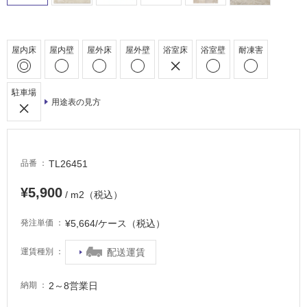
屋
外
床・
屋内床
屋内壁
屋外床
屋外壁
浴室床
浴室壁
耐凍害
浴
室
駐車場
床・
用途表の見方
駐
車
場
TL26451
品番
非
常
¥5,900
/ m2（税込）
に
適
¥5,664/ケース（税込）
発注単価
し
て
配送運賃
運賃種別
い
る
2～8営業日
納期
適