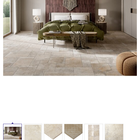
ム
修理お問い合わせ
クレーム公開
自分らしい家づくり
最高のリノベ会社が
みつ
照明
ペット用品
横浜スマート
ショールー
SUVACO
かる
リノベりす
ム
ウェルビーみのお
HDC
説明書・図面検索
水まわり
3年保証
BOX
内装用建材
パネル・壁材
お役立ち情報
住まいの
スタイリング
ロートアイアン
天然石・石材
アイデア
ミラタップ
チャンネル
メンテナンス・
施工材
新商品
オンライン相談
タ
イ
ル
屋
内
床・