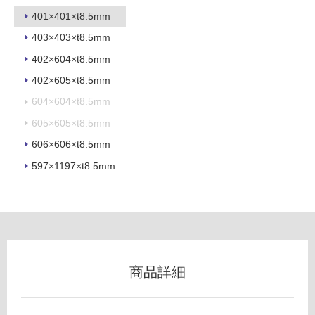
以
401×401×t8.5mm
外)
403×403×t8.5mm
使
用
402×604×t8.5mm
不
402×605×t8.5mm
可
604×604×t8.5mm
605×605×t8.5mm
606×606×t8.5mm
フ
597×1197×t8.5mm
ロ
ー
リ
商品詳細
ン