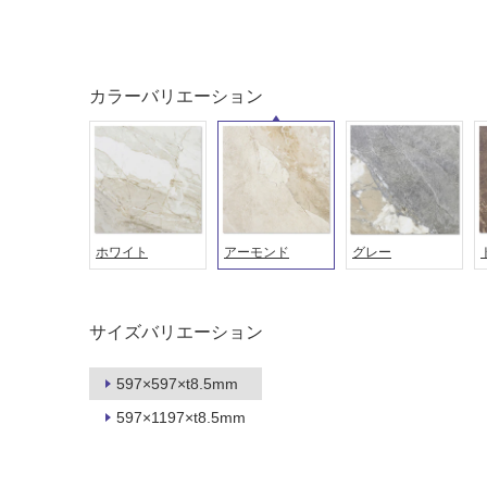
音・床暖
駐車場
対
非
応
常
カラーバリエーション
し
に
て
適
い
し
る
て
い
対
る
応
ホワイト
アーモンド
グレー
し
適
て
し
い
て
る
い
サイズバリエーション
が
る
制
が
597×597×t8.5mm
限
注
597×1197×t8.5mm
あ
意
り
が
の
必