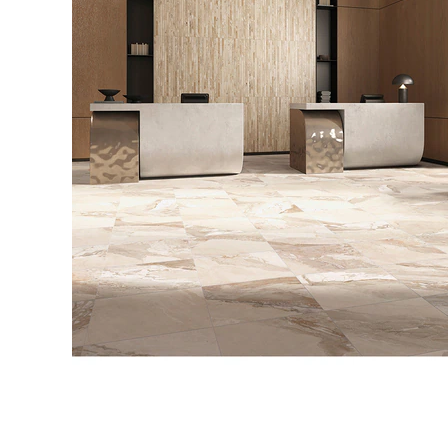
タイル
フローリ
ング
屋内床・
屋外床・
土足・遮
浴室床・