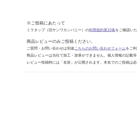
9
7
※ご投稿にあたって
運賃表
ミラタップ（旧サンワカンパニー）の
利用規約第10条
をご確認い
F
商品レビューのみご投稿ください。
ご質問・お問い合わせは別途
こちらのお問い合わせフォーム
をご利
運
商品レビューは当社で加工・加筆ができません。個人情報の記載等
賃
レビュー投稿時には「名前」が公開されます。本名でのご投稿は必
合
計
:
¥1,
14
0/
ケ
ー
ス