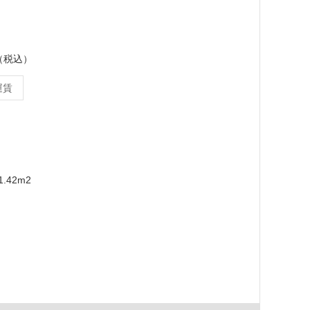
ス（税込）
運賃
m
.42m2