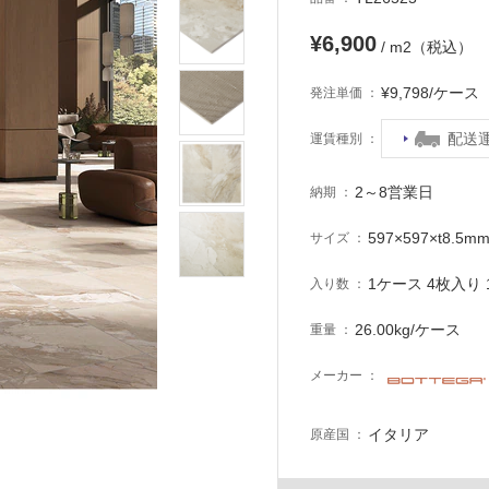
¥6,900
/ m2（税込）
¥9,798/ケー
発注単価
配送
運賃種別
2～8営業日
納期
597×597×t8.5m
サイズ
1ケース 4枚入り 1
入り数
26.00kg/ケース
重量
メーカー
イタリア
原産国