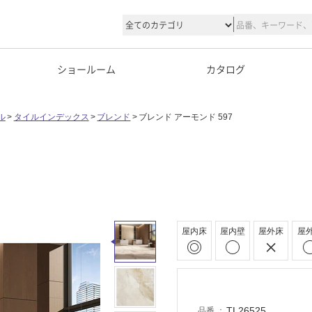
ショールーム
カタログ
ル
タイルインデックス
ブレンド
ブレンド アーモンド 597
屋内床
屋内壁
屋外床
屋
TL26525
品番