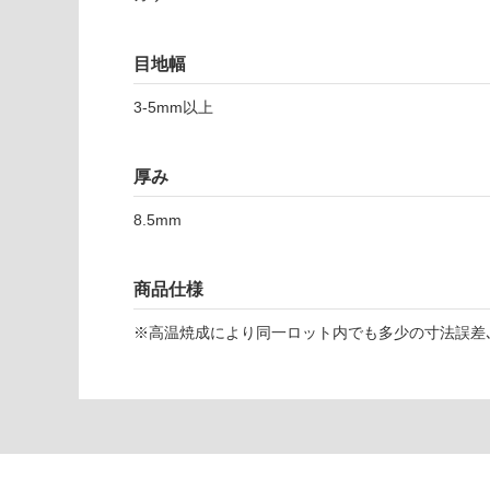
対
応
し
目地幅
て
T
い
3-5mm以上
L
な
2
い
厚み
6
5
8.5mm
2
5
ブ
商品仕様
レ
ン
※高温焼成により同一ロット内でも多少の寸法誤差､
ド
ア
ー
モ
ン
ド
5