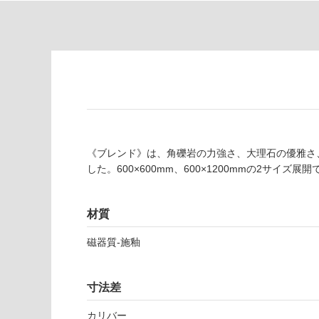
為
要
注
適
意
し
が
て
必
い
要
な
※
い
商
屋内壁・屋外
品
壁・浴室壁
仕
《ブレンド》は、角礫岩の力強さ、大理石の優雅さ
様
使用可
した。600×600mm、600×1200mmの2サ
欄
能
を
ご
材質
使用可
確
能
認
磁器質-施釉
(寒冷地
く
以外)
だ
寸法差
さ
使用不
い
可
カリバー