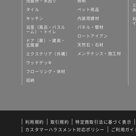
洗面所・水回り
照明
タイル
ペット用品
キッチン
内装用建材
浴室（風呂・バスル
パネル・壁材
ーム）・トイレ
ロートアイアン
ドア（扉）・建具・
天然石・石材
玄関扉
メンテナンス・施工材
エクステリア（外構）
ウッドデッキ
フローリング・床材
収納
利用規約
取引規約
特定商取引法に基づく表示
カスタマーハラスメント対応ポリシー
ご利用ガイ