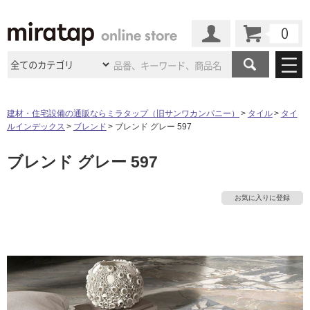
カート
マイページ
商品カテゴリ
建材・住宅設備の通販ならミラタップ（旧サンワカンパニー）
タイル
タイ
ルインデックス
ブレンド
ブレンド グレー 597
施工事例
洗面所・水回り
タイル
ブレンド グレー 597
ショールーム
施工事例
法人案件納入事例
キッチン
浴室（風呂・
バスルー
ム）・
トイレ
ショールームの
ご案内
東京
ショールーム
お気に入りに登録
ミラタップ
のあるくらし
お客様訪問
インタビュー
ドア（扉）・
建具・玄関
サポート
扉
エクステリア
（外構）
大阪
ショールーム
仙台
ショールーム
店舗・施設事例
その他サービス
ご利用ガイド
初めての方へ
ウッドデッキ
フローリング・
床材
名古屋
ショールーム
京都
ショールーム
ミラタップと
創る家
工事会社紹介
Coziコンシ
よくある質問
お問い合わせ
ASOLIE
ェルジュ
収納
インテリア・
家具
福岡
ショールーム
札幌スマート
ショールー