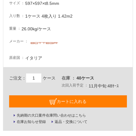
が
597×597×t8.5mm
サイズ
必
要
1ケース 4枚入り 1.42m2
入り数
適
26.00kg/ケース
重量
し
て
メーカー
い
な
い
イタリア
原産国
屋
ご注文：
ケース
在庫
40ケース
内
次回入荷予定
11月中旬:48ｹｰｽ
壁・
屋
カートに入れる
外
壁・
先納期の大口案件在庫問い合わせはこちら
浴
在庫お知らせ登録
返品・交換について
室