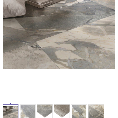
ム
修理お問い合わせ
クレーム公開
自分らしい家づくり
最高のリノベ会社が
みつ
照明
ペット用品
横浜スマート
ショールー
SUVACO
かる
リノベりす
ム
ウェルビーみのお
HDC
タ
説明書・図面検索
水まわり
3年保証
BOX
内装用建材
パネル・壁材
イ
お役立ち情報
住まいの
スタイリング
ロートアイアン
天然石・石材
アイデア
ル
ミラタップ
チャンネル
メンテナンス・
施工材
新商品
オンライン相談
屋
内
床・
屋
外
床・
浴
室
床・