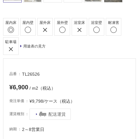
駐
車
場
屋内床
屋内壁
屋外床
屋外壁
浴室床
浴室壁
耐凍害
非
常
に
駐車場
用途表の見方
適
し
て
い
TL26526
品番
る
適
¥6,900
/ m2（税込）
し
て
¥9,798/ケース（税込）
発注単価
い
る
配送運賃
運賃種別
が
注
2～8営業日
納期
意