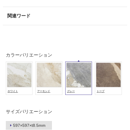
壁
使
用
可
能
使
用
可
カラーバリエーション
能
(寒
冷
地
以
外)
ホワイト
アーモンド
グレー
トープ
使
用
サイズバリエーション
不
可
597×597×t8.5mm