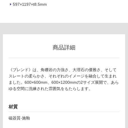
597×1197×t8.5mm
フ
ロ
ー
商品詳細
リ
ン
《ブレンド》は、角礫岩の力強さ、大理石の優雅さ、そして
スレートの柔らかさ、それぞれのイメージを融合して生まれ
ました。600×600mm、600×1200mmの2サイズ展開で、あら
グ
ゆる空間に洗練された雰囲気をもたらします。
土足・遮
T
材質
音・床暖
L
対
磁器質-施釉
2
応
6