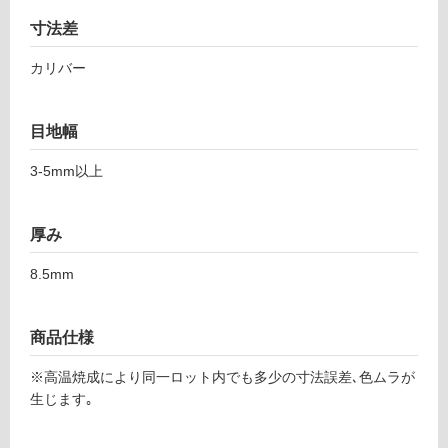
し
5
て
寸法差
2
い
6
カリバー
る
ブ
レ
対
ン
応
目地幅
ド
し
グ
て
3-5mm以上
レ
い
ー
る
5
厚み
が
9
制
8.5mm
7
限
あ
運賃表
り
商品仕様
F
の
為
※高温焼成により同一ロット内でも多少の寸法誤差､色ムラが
注
運
生じます｡
意
賃
が
合