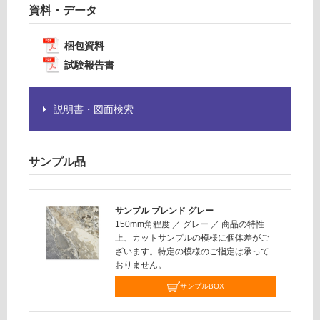
必
計
資料・データ
要
:
※
¥1,
梱包資料
商
14
試験報告書
品
0/
仕
ケ
様
ー
説明書・図面検索
欄
ス
を
ご
サンプル品
確
認
く
だ
サンプル ブレンド グレー
150mm角程度
／
グレー
／
商品の特性
さ
上、カットサンプルの模様に個体差がご
い
ざいます。特定の模様のご指定は承って
対
おりません。
応
サンプルBOX
し
て