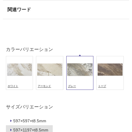
使
用
可
能
使
用
カラーバリエーション
可
能
(寒
冷
地
以
ホワイト
アーモンド
グレー
トープ
外)
使
用
サイズバリエーション
不
可
597×597×t8.5mm
597×1197×t8.5mm