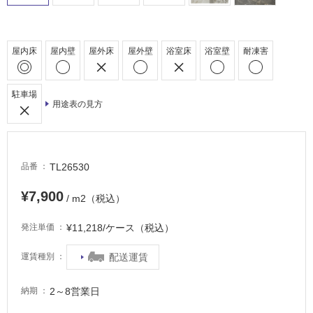
車
場
屋内床
屋内壁
屋外床
屋外壁
浴室床
浴室壁
耐凍害
非
常
に
駐車場
適
用途表の見方
し
て
い
る
TL26530
品番
適
¥7,900
/ m2（税込）
し
て
¥11,218/ケース（税込）
発注単価
い
る
配送運賃
運賃種別
が
注
2～8営業日
納期
意
が