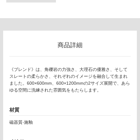
フ
ロ
ー
商品詳細
リ
《ブレンド》は、角礫岩の力強さ、大理石の優雅さ、そして
ン
スレートの柔らかさ、それぞれのイメージを融合して生まれ
ました。600×600mm、600×1200mmの2サイズ展開で、あら
グ
ゆる空間に洗練された雰囲気をもたらします。
T
土足・遮
L
材質
2
音・床暖
6
磁器質-施釉
対
5
応
3
し