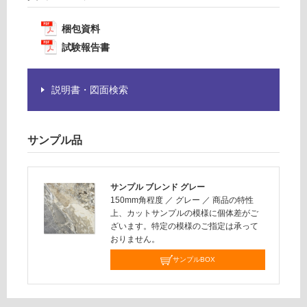
賃
要
合
※
梱包資料
計
商
:
試験報告書
品
¥1,
仕
14
様
説明書・図面検索
0/
欄
ケ
を
ー
ご
ス
サンプル品
確
認
く
サンプル ブレンド グレー
だ
150mm角程度
／
グレー
／
商品の特性
さ
上、カットサンプルの模様に個体差がご
い
ざいます。特定の模様のご指定は承って
おりません。
対
応
サンプルBOX
し
て
い