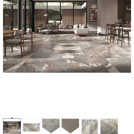
ム
修理お問い合わせ
クレーム公開
自分らしい家づくり
最高のリノベ会社が
みつ
照明
ペット用品
横浜スマート
ショールー
SUVACO
かる
リノベりす
タ
ム
ウェルビーみのお
HDC
説明書・図面検索
水まわり
3年保証
BOX
内装用建材
パネル・壁材
イ
お役立ち情報
住まいの
スタイリング
ロートアイアン
天然石・石材
アイデア
ル
ミラタップ
チャンネル
メンテナンス・
施工材
新商品
オンライン相談
屋
内
床・
屋
外
床・
浴
室
床・
駐