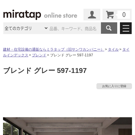
カート
マイページ
商品カテゴリ
建材・住宅設備の通販ならミラタップ（旧サンワカンパニー）
タイル
タイ
ルインデックス
ブレンド
ブレンド グレー 597-1197
施工事例
洗面所・水回り
タイル
ブレンド グレー 597-1197
ショールーム
施工事例
法人案件納入事例
キッチン
浴室（風呂・
バスルー
ム）・
トイレ
ショールームの
ご案内
東京
ショールーム
お気に入りに登録
ミラタップ
のあるくらし
お客様訪問
インタビュー
ドア（扉）・
建具・玄関
サポート
扉
エクステリア
（外構）
大阪
ショールーム
仙台
ショールーム
店舗・施設事例
その他サービス
ご利用ガイド
初めての方へ
ウッドデッキ
フローリング・
床材
名古屋
ショールーム
京都
ショールーム
ミラタップと
創る家
工事会社紹介
Coziコンシ
よくある質問
お問い合わせ
ASOLIE
ェルジュ
収納
インテリア・
家具
福岡
ショールーム
札幌スマート
ショールー