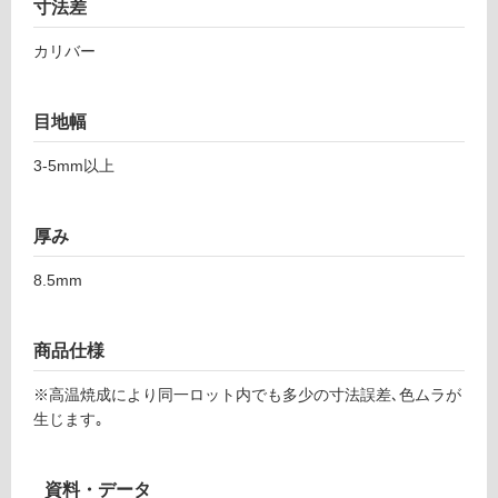
0
寸法差
て
ブ
い
レ
カリバー
る
ン
ド
対
目地幅
グ
応
レ
し
3-5mm以上
ー
て
5
い
9
る
厚み
7-
が
1
制
8.5mm
1
限
9
あ
7
り
商品仕様
の
運賃表
※高温焼成により同一ロット内でも多少の寸法誤差､色ムラが
為
F
生じます｡
注
意
が
運
資料・データ
必