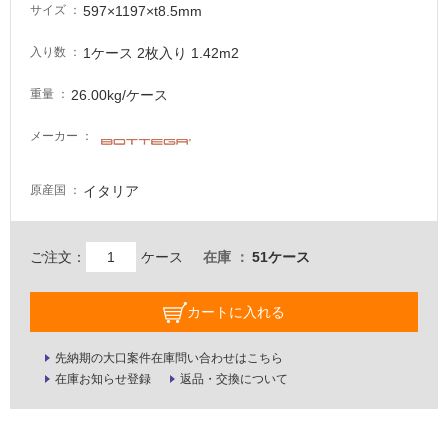
597×1197×t8.5mm
サイズ
必
要
1ケース 2枚入り 1.42m2
入り数
適
し
26.00kg/ケース
重量
て
い
メーカー
な
い
イタリア
原産国
屋
内
ご注文：
ケース
在庫
51ケース
壁・
屋
カートに入れる
外
先納期の大口案件在庫問い合わせはこちら
壁・
在庫お知らせ登録
返品・交換について
浴
室
壁