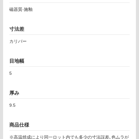
し
ヴ
磁器質-施釉
て
ィ
い
ー
る
タ
寸法差
ダ
対
ー
カリバー
応
ク
し
グ
て
リ
目地幅
い
ー
る
5
ン
が
4
制
6-
限
厚み
4
あ
4
り
9.5
7
の
為
運賃表
注
商品仕様
F
意
が
※高温焼成により同一ロット内でも多少の寸法誤差､色ムラが