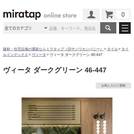
カート
マイページ
商品カテゴリ
建材・住宅設備の通販ならミラタップ（旧サンワカンパニー）
タイル
タイ
ルインデックス
ヴィータ
ヴィータ ダークグリーン 46-447
施工事例
洗面所・水回り
タイル
ヴィータ ダークグリーン 46-447
ショールーム
施工事例
法人案件納入事例
キッチン
浴室（風呂・
バスルー
ム）・
トイレ
ショールームの
ご案内
東京
ショールーム
お気に入りに登録
ミラタップ
のあるくらし
お客様訪問
インタビュー
ドア（扉）・
建具・玄関
サポート
扉
エクステリア
（外構）
大阪
ショールーム
仙台
ショールーム
店舗・施設事例
その他サービス
ご利用ガイド
初めての方へ
ウッドデッキ
フローリング・
床材
名古屋
ショールーム
京都
ショールーム
ミラタップと
創る家
工事会社紹介
Coziコンシ
よくある質問
お問い合わせ
ASOLIE
ェルジュ
収納
インテリア・
家具
福岡
ショールーム
札幌スマート
ショールー