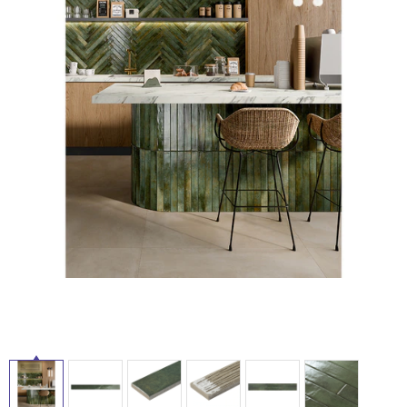
ム
修理お問い合わせ
クレーム公開
自分らしい家づくり
最高のリノベ会社が
みつ
照明
ペット用品
横浜スマート
ショールー
SUVACO
かる
リノベりす
ム
ウェルビーみのお
HDC
タ
説明書・図面検索
水まわり
3年保証
BOX
内装用建材
パネル・壁材
イ
お役立ち情報
住まいの
スタイリング
ロートアイアン
天然石・石材
アイデア
ル
ミラタップ
チャンネル
メンテナンス・
施工材
新商品
オンライン相談
屋
内
床・
屋
外
床・
浴
室
床・