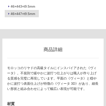
46×443×t9.5mm
フ
46×447×t9.5mm
ロ
ー
リ
商品詳細
ン
モロッコのリヤドの高級タイルにインスパイアされた《ヴィ
グ
ータ》。不規則で緩やかに波打つ仕上がりは職人が作り上げ
T
る質感を完璧に再現しています。平面の《ヴィータ》と穏や
L
かに波打つ表面仕上げが特徴の《ヴィータ 3D》があり、細長
土足・遮
2
い形状と組み合わせによって幅広い表現が可能です。
6
音・床暖
5
対
6
材質
応
0