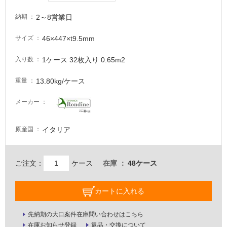
が
必
2～8営業日
納期
要
46×447×t9.5mm
サイズ
適
し
1ケース 32枚入り 0.65m2
入り数
て
い
13.80kg/ケース
重量
な
い
メーカー
屋
イタリア
原産国
内
壁・
ご注文：
ケース
在庫
48ケース
屋
外
カートに入れる
壁・
浴
先納期の大口案件在庫問い合わせはこちら
室
在庫お知らせ登録
返品・交換について