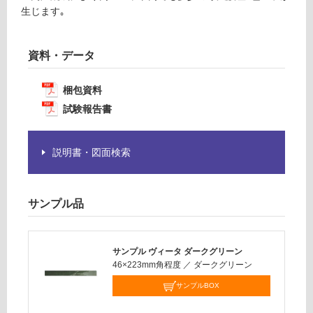
必
生じます｡
運
要
賃
※
合
資料・データ
商
計
品
:
仕
梱包資料
¥1,
様
14
試験報告書
欄
0/
を
ケ
ご
説明書・図面検索
ー
確
ス
認
く
サンプル品
だ
さ
い
サンプル ヴィータ ダークグリーン
対
46×223mm角程度
／
ダークグリーン
応
サンプルBOX
し
て