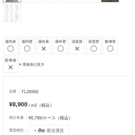
駐
車
場
非
常
屋内床
屋内壁
屋外床
屋外壁
浴室床
浴室壁
耐凍害
に
適
し
駐車場
て
用途表の見方
い
る
適
TL26560
し
品番
て
¥8,900
い
/ m2（税込）
る
¥5,785/ケース（税込）
発注単価
が
注
配送運賃
運賃種別
意