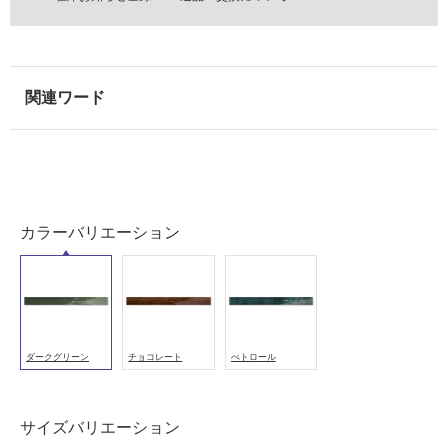
壁
使
用
可
能
使
用
可
能
(寒
カラーバリエーション
冷
地
以
外)
使
ダークグリーン
チョコレート
ぺトロール
用
不
可
サイズバリエーション