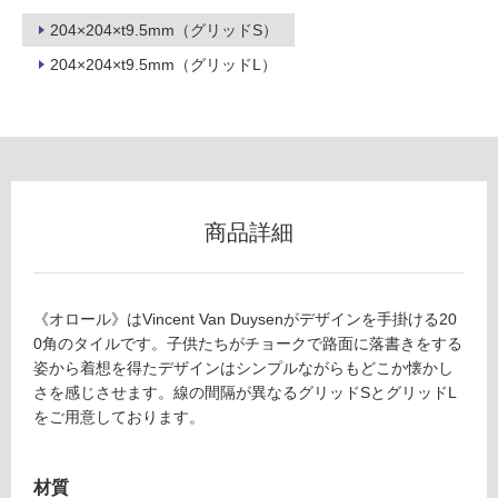
204×204×t9.5mm（グリッドS）
フ
204×204×t9.5mm（グリッドL）
ロ
ー
リ
商品詳細
ン
《オロール》はVincent Van Duysenがデザインを手掛ける20
グ
T
0角のタイルです。子供たちがチョークで路面に落書きをする
L
姿から着想を得たデザインはシンプルながらもどこか懐かし
3
さを感じさせます。線の間隔が異なるグリッドSとグリッドL
土足・遮
3
をご用意しております。
音・床暖
3
7
対
6
材質
応