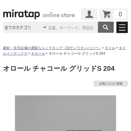
カート
マイページ
商品カテゴリ
建材・住宅設備の通販ならミラタップ（旧サンワカンパニー）
タイル
タイ
ルインデックス
オロール
オロール チャコール グリッドS 204
施工事例
洗面所・水回り
タイル
オロール チャコール グリッドS 204
ショールーム
施工事例
法人案件納入事例
キッチン
浴室（風呂・
バスルー
ム）・
トイレ
ショールームの
ご案内
東京
ショールーム
お気に入りに登録
ミラタップ
のあるくらし
お客様訪問
インタビュー
ドア（扉）・
建具・玄関
サポート
扉
エクステリア
（外構）
大阪
ショールーム
仙台
ショールーム
店舗・施設事例
その他サービス
ご利用ガイド
初めての方へ
ウッドデッキ
フローリング・
床材
名古屋
ショールーム
京都
ショールーム
ミラタップと
創る家
工事会社紹介
Coziコンシ
よくある質問
お問い合わせ
ASOLIE
ェルジュ
収納
インテリア・
家具
福岡
ショールーム
札幌スマート
ショールー