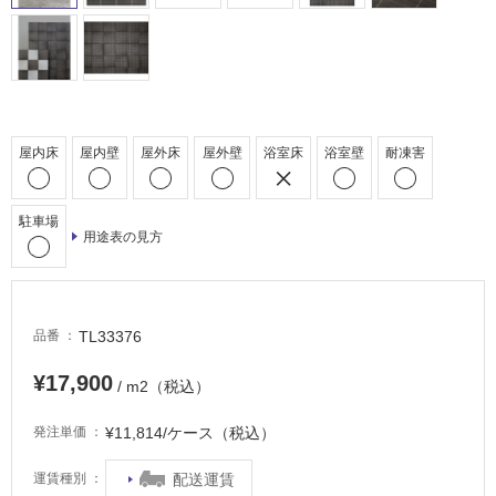
駐
車
場
非
常
屋内床
屋内壁
屋外床
屋外壁
浴室床
浴室壁
耐凍害
に
適
し
駐車場
て
用途表の見方
い
る
適
TL33376
し
品番
て
¥17,900
い
/ m2（税込）
る
¥11,814/ケース（税込）
発注単価
が
注
配送運賃
運賃種別
意