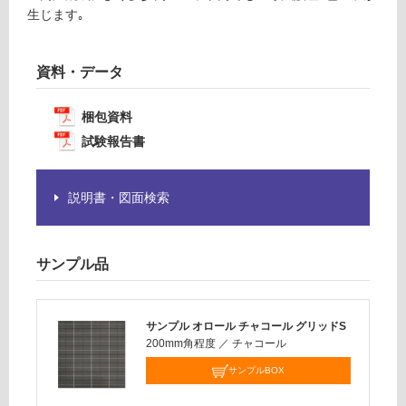
必
生じます｡
運
要
賃
※
合
資料・データ
商
計
品
:
仕
梱包資料
¥1,
様
試験報告書
14
欄
0/
を
ケ
ご
説明書・図面検索
ー
確
ス
認
く
サンプル品
だ
さ
い
サンプル オロール チャコール グリッドS
対
200mm角程度
／
チャコール
応
サンプルBOX
し
て