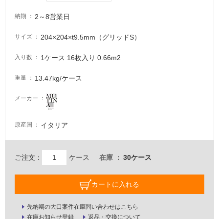
が
必
2～8営業日
納期
要
204×204×t9.5mm（グリッドS）
サイズ
適
し
1ケース 16枚入り 0.66m2
入り数
て
い
13.47kg/ケース
重量
な
い
メーカー
屋
イタリア
原産国
内
壁・
ご注文：
ケース
在庫
30ケース
屋
外
カートに入れる
壁・
浴
先納期の大口案件在庫問い合わせはこちら
室
在庫お知らせ登録
返品・交換について