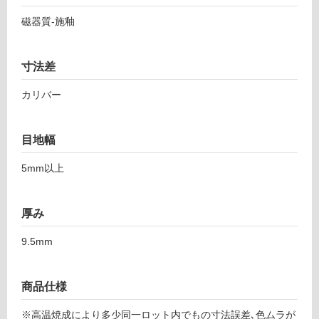
オ
し
磁器質-施釉
ロ
て
ー
い
ル
る
寸法差
チ
対
ャ
カリバー
応
コ
し
ー
て
ル
目地幅
い
グ
る
リ
5mm以上
が
ッ
制
ド
限
S
厚み
あ
2
り
0
9.5mm
の
4
為
注
商品仕様
運賃表
意
F
が
※高温焼成により多少同一ロット内でもの寸法誤差､色ムラが