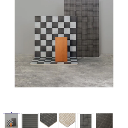
ム
修理お問い合わせ
クレーム公開
自分らしい家づくり
最高のリノベ会社が
みつ
照明
ペット用品
横浜スマート
ショールー
SUVACO
かる
リノベりす
ム
ウェルビーみのお
HDC
タ
説明書・図面検索
水まわり
3年保証
BOX
内装用建材
パネル・壁材
イ
お役立ち情報
住まいの
スタイリング
ロートアイアン
天然石・石材
アイデア
ル
ミラタップ
チャンネル
メンテナンス・
施工材
新商品
オンライン相談
屋
内
床・
屋
外
床・
浴
室
床・