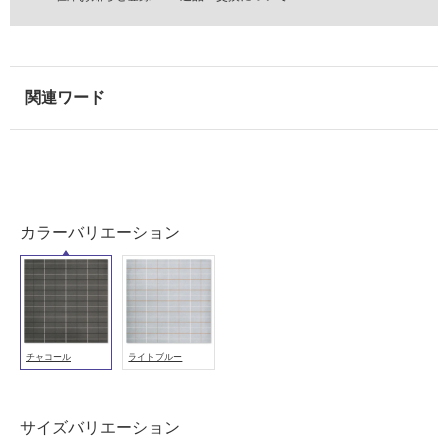
壁
使
用
可
能
使
用
可
能
(寒
カラーバリエーション
冷
地
以
外)
使
チャコール
ライトブルー
用
不
可
サイズバリエーション