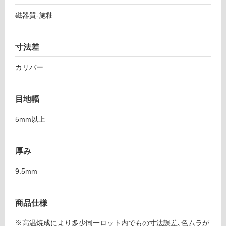
オ
し
磁器質-施釉
ロ
て
ー
い
ル
る
寸法差
チ
対
ャ
カリバー
応
コ
し
ー
て
ル
目地幅
い
グ
る
リ
5mm以上
が
ッ
制
ド
限
L
厚み
あ
2
り
0
9.5mm
の
4
為
注
商品仕様
運賃表
意
F
が
※高温焼成により多少同一ロット内でもの寸法誤差､色ムラが