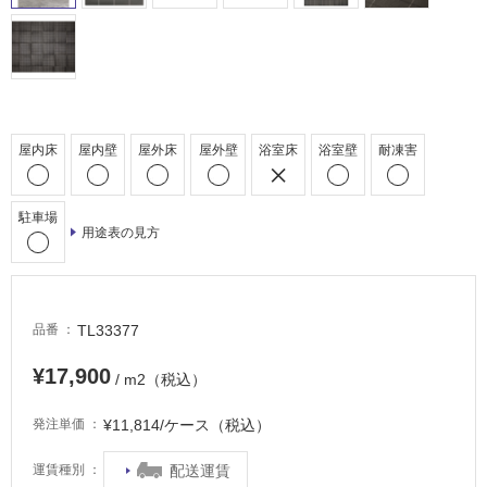
駐
車
場
非
常
屋内床
屋内壁
屋外床
屋外壁
浴室床
浴室壁
耐凍害
に
適
し
駐車場
て
用途表の見方
い
る
適
TL33377
し
品番
て
¥17,900
い
/ m2（税込）
る
¥11,814/ケース（税込）
発注単価
が
注
配送運賃
運賃種別
意