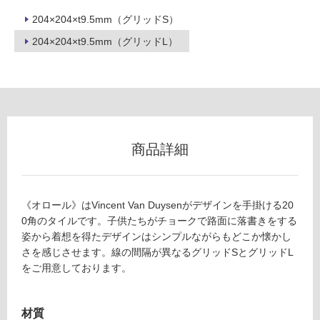
204×204×t9.5mm（グリッドS）
フ
204×204×t9.5mm（グリッドL）
ロ
ー
リ
商品詳細
ン
《オロール》はVincent Van Duysenがデザインを手掛ける20
グ
T
0角のタイルです。子供たちがチョークで路面に落書きをする
L
姿から着想を得たデザインはシンプルながらもどこか懐かし
3
さを感じさせます。線の間隔が異なるグリッドSとグリッドL
土足・遮
3
をご用意しております。
音・床暖
3
7
対
7
材質
応