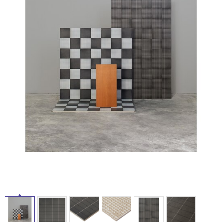
ム
修理お問い合わせ
クレーム公開
自分らしい家づくり
最高のリノベ会社が
みつ
照明
ペット用品
横浜スマート
ショールー
SUVACO
かる
リノベりす
ム
ウェルビーみのお
HDC
タ
説明書・図面検索
水まわり
3年保証
BOX
内装用建材
パネル・壁材
イ
お役立ち情報
住まいの
スタイリング
ロートアイアン
天然石・石材
アイデア
ル
ミラタップ
チャンネル
メンテナンス・
施工材
新商品
オンライン相談
屋
内
床・
屋
外
床・
浴
室
床・