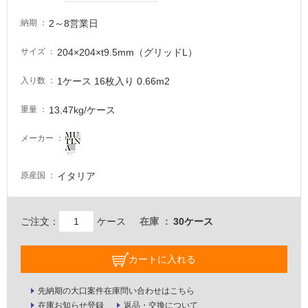
が
必
2～8営業日
納期
要
204×204×t9.5mm（グリッドL）
サイズ
適
し
1ケース 16枚入り 0.66m2
入り数
て
い
13.47kg/ケース
重量
な
い
メーカー
屋
イタリア
原産国
内
壁・
ご注文：
ケース
在庫
30ケース
屋
外
カートに入れる
壁・
浴
先納期の大口案件在庫問い合わせはこちら
室
在庫お知らせ登録
返品・交換について