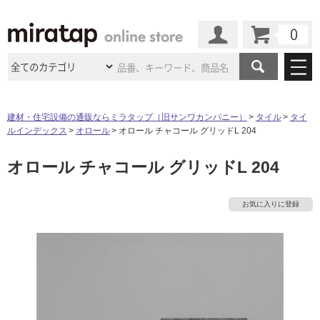
カート
マイページ
商品カテゴリ
建材・住宅設備の通販ならミラタップ（旧サンワカンパニー）
タイル
タイ
ルインデックス
オロール
オロール チャコール グリッドL 204
施工事例
洗面所・水回り
タイル
オロール チャコール グリッドL 204
ショールーム
施工事例
法人案件納入事例
キッチン
浴室（風呂・
バスルー
ム）・
トイレ
ショールームの
ご案内
東京
ショールーム
お気に入りに登録
ミラタップ
のあるくらし
お客様訪問
インタビュー
ドア（扉）・
建具・玄関
サポート
扉
エクステリア
（外構）
大阪
ショールーム
仙台
ショールーム
店舗・施設事例
その他サービス
ご利用ガイド
初めての方へ
ウッドデッキ
フローリング・
床材
名古屋
ショールーム
京都
ショールーム
ミラタップと
創る家
工事会社紹介
Coziコンシ
よくある質問
お問い合わせ
ASOLIE
ェルジュ
収納
インテリア・
家具
福岡
ショールーム
札幌スマート
ショールー