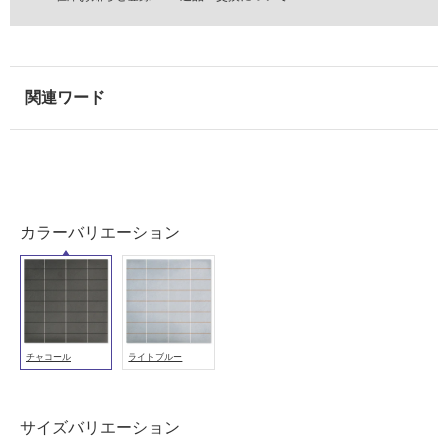
壁
使
用
可
能
使
用
可
能
(寒
カラーバリエーション
冷
地
以
外)
使
チャコール
ライトブルー
用
不
可
サイズバリエーション