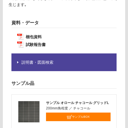
必
生じます｡
運
要
賃
※
合
資料・データ
商
計
品
:
仕
梱包資料
¥1,
様
試験報告書
14
欄
0/
を
ケ
ご
説明書・図面検索
ー
確
ス
認
く
サンプル品
だ
さ
い
サンプル オロール チャコール グリッドL
対
200mm角程度
／
チャコール
応
サンプルBOX
し
て