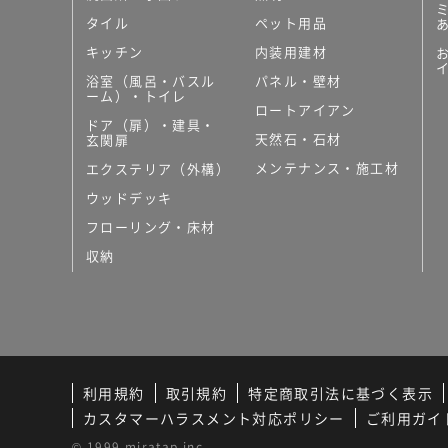
タイル
ペット用品
キッチン
内装用建材
浴室（風呂・バスル
パネル・壁材
ーム）・トイレ
ロートアイアン
ドア（扉）・建具・
天然石・石材
玄関扉
メンテナンス・施工材
エクステリア（外構）
ウッドデッキ
フローリング・床材
収納
利用規約
取引規約
特定商取引法に基づく表示
カスタマーハラスメント対応ポリシー
ご利用ガイ
© 1999 miratap inc.