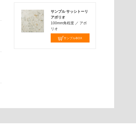
サンプル サッシトーリ
アボリオ
100mm角程度
／
アボ
リオ
サンプルBOX