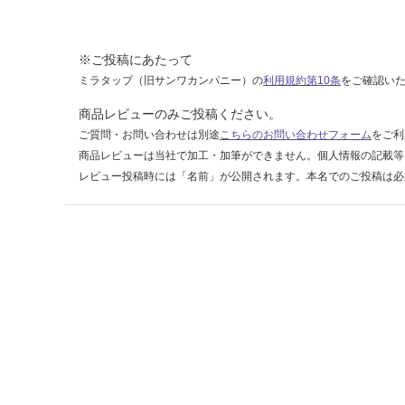
9
0
1
※ご投稿にあたって
ミラタップ（旧サンワカンパニー）の
利用規約第10条
をご確認い
運賃表
F
商品レビューのみご投稿ください。
ご質問・お問い合わせは別途
こちらのお問い合わせフォーム
をご利
運
商品レビューは当社で加工・加筆ができません。個人情報の記載等
賃
レビュー投稿時には「名前」が公開されます。本名でのご投稿は必
合
計
:
¥1,
14
0/
ケ
ー
ス