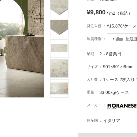
¥9,800
/ m2（税込）
¥15,876/ケ
発注単価
配送
運賃種別
2～8営業日
納期
901×901×t9mm
サイズ
1ケース 2枚入り 1
入り数
33.00kg/ケース
重量
メーカー
イタリア
原産国