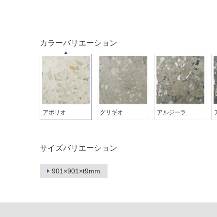
音・床暖
駐車場
対
非
応
常
カラーバリエーション
し
に
て
適
い
し
る
て
い
対
る
応
し
アボリオ
グリギオ
アルジーラ
適
て
し
い
て
る
い
サイズバリエーション
が
る
制
が
901×901×t9mm
限
注
あ
意
り
が
の
必