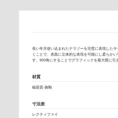
為
要
注
適
意
し
が
て
必
い
要
な
※
い
商
屋内壁・屋外
品
長い年月使い込まれたテラゾーを完璧に表現したサ
壁・浴室壁
仕
くことで、表面に立体的な表現を可能にし柔らかい
様
す。900角にすることでグラフィックを最大限に引
使用可
欄
能
を
ご
材質
使用可
確
磁器質-施釉
能
認
(寒冷地
く
以外)
だ
寸法差
さ
使用不
い
可
レクティファイ