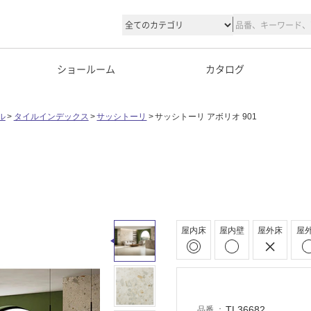
ショールーム
カタログ
ル
タイルインデックス
サッシトーリ
サッシトーリ アボリオ 901
屋内床
屋内壁
屋外床
屋
TL36682
品番