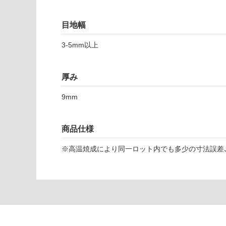
対
応
目地幅
し
て
T
3-5mm以上
い
L
な
3
い
6
厚み
6
8
9mm
2
サ
商品仕様
ッ
シ
※高温焼成により同一ロット内でも多少の寸法誤差､
ト
ー
リ
ア
ボ
リ
オ