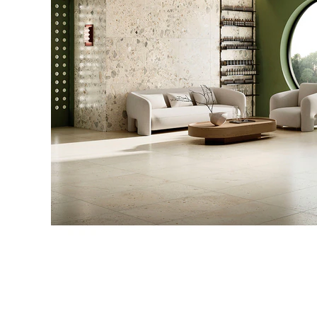
タイル
フローリ
ング
屋内床・
屋外床・
土足・遮
浴室床・