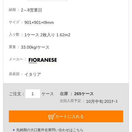
が
2～8営業日
納期
必
要
901×901×t9mm
サイズ
適
し
1ケース 2枚入り 1.62m2
入り数
て
い
33.00kg/ケース
重量
な
い
メーカー
イタリア
原産国
屋
内
壁・
ご注文：
ケース
在庫
265ケース
屋
次回入荷予定
10月中旬:201ｹｰｽ
外
壁・
カートに入れる
浴
室
先納期の大口案件在庫問い合わせはこちら