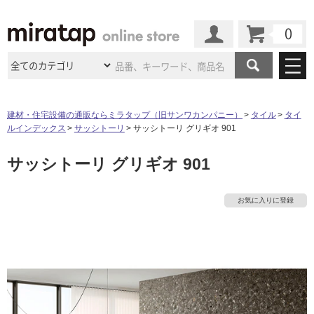
カート
マイページ
商品カテゴリ
建材・住宅設備の通販ならミラタップ（旧サンワカンパニー）
タイル
タイ
ルインデックス
サッシトーリ
サッシトーリ グリギオ 901
施工事例
洗面所・水回り
タイル
サッシトーリ グリギオ 901
ショールーム
施工事例
法人案件納入事例
キッチン
浴室（風呂・
バスルー
ム）・
トイレ
ショールームの
ご案内
東京
ショールーム
お気に入りに登録
ミラタップ
のあるくらし
お客様訪問
インタビュー
ドア（扉）・
建具・玄関
サポート
扉
エクステリア
（外構）
大阪
ショールーム
仙台
ショールーム
店舗・施設事例
その他サービス
ご利用ガイド
初めての方へ
ウッドデッキ
フローリング・
床材
名古屋
ショールーム
京都
ショールーム
ミラタップと
創る家
工事会社紹介
Coziコンシ
よくある質問
お問い合わせ
ASOLIE
ェルジュ
収納
インテリア・
家具
福岡
ショールーム
札幌スマート
ショールー