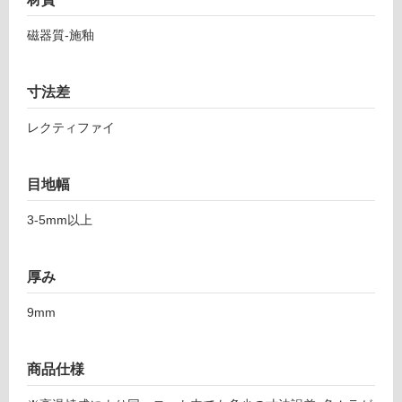
8
し
3
磁器質-施釉
て
サ
い
ッ
る
シ
寸法差
対
ト
応
レクティファイ
ー
し
リ
て
グ
い
目地幅
リ
る
ギ
3-5mm以上
が
オ
制
9
限
0
厚み
あ
1
り
9mm
の
運賃表
為
F
注
商品仕様
意
運
が