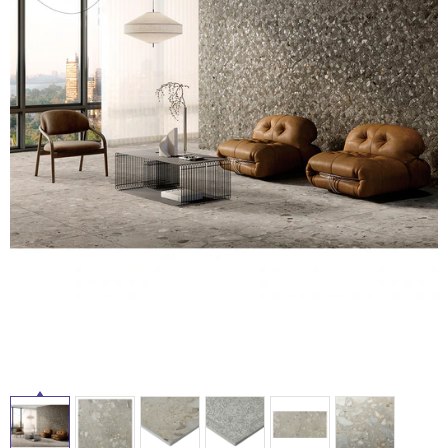
ム
修理お問い合わせ
クレーム公開
自分らしい家づくり
最高のリノベ会社が
みつ
照明
ペット用品
横浜スマート
ショールー
SUVACO
かる
リノベりす
ム
ウェルビーみのお
HDC
説明書・図面検索
水まわり
3年保証
タ
BOX
内装用建材
パネル・壁材
お役立ち情報
住まいの
スタイリング
イ
ロートアイアン
天然石・石材
アイデア
ル
ミラタップ
チャンネル
メンテナンス・
施工材
新商品
オンライン相談
屋
内
床・
屋
外
床・
浴
室
床・