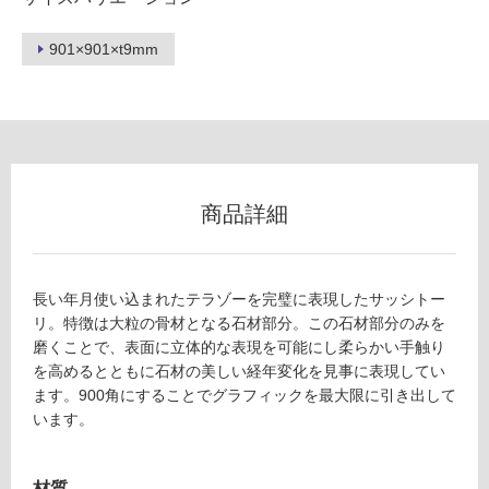
901×901×t9mm
フ
ロ
ー
商品詳細
リ
ン
長い年月使い込まれたテラゾーを完璧に表現したサッシトー
リ。特徴は大粒の骨材となる石材部分。この石材部分のみを
グ
磨くことで、表面に立体的な表現を可能にし柔らかい手触り
を高めるとともに石材の美しい経年変化を見事に表現してい
T
土足・遮
ます。900角にすることでグラフィックを最大限に引き出して
L
います。
音・床暖
3
6
対
6
応
材質