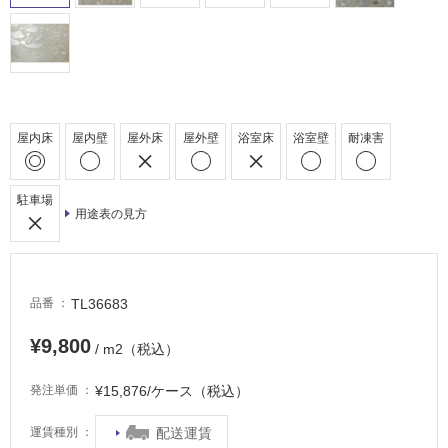
駐
車
場
非
常
屋内床
屋内壁
屋外床
屋外壁
浴室床
浴室壁
耐凍害
に
適
し
駐車場
て
用途表の見方
い
る
適
TL36683
品番
し
て
¥9,800
/ m2（税込）
い
る
¥15,876/ケース（税込）
発注単価
が
注
配送運賃
運賃種別
意