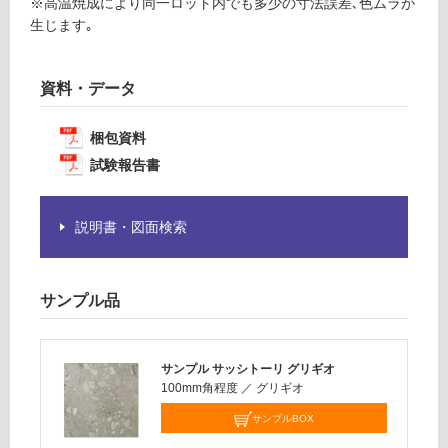
※高温焼成により同一ロット内でも多少の寸法誤差､色ムラが
賃
必
生じます｡
合
要
計
※
:
商
資料・データ
¥1,
品
14
仕
梱包資料
0/
様
試験報告書
ケ
欄
ー
を
ス
ご
説明書・図面検索
確
認
く
サンプル品
だ
さ
い
サンプル サッシトーリ グリギオ
対
100mm角程度
／
グリギオ
応
サンプルBOX
し