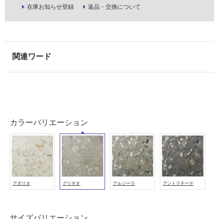
壁
在庫お知らせ登録
返品・交換について
使
用
可
能
使
用
可
能
(寒
カラーバリエーション
冷
地
以
外)
使
用
アボリオ
グリギオ
アルジーラ
アントラチーテ
不
可
サイズバリエーション