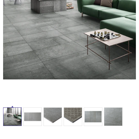
ル
ム
修理お問い合わせ
クレーム公開
自分らしい家づくり
最高のリノベ会社が
みつ
照明
ペット用品
横浜スマート
ショールー
SUVACO
かる
リノベりす
屋
ム
ウェルビーみのお
HDC
説明書・図面検索
水まわり
3年保証
BOX
内装用建材
パネル・壁材
内
床・
お役立ち情報
住まいの
スタイリング
ロートアイアン
天然石・石材
屋
アイデア
外
ミラタップ
チャンネル
メンテナンス・
施工材
新商品
床・
オンライン相談
浴
室
床・
駐
車
場
非
常
に
適