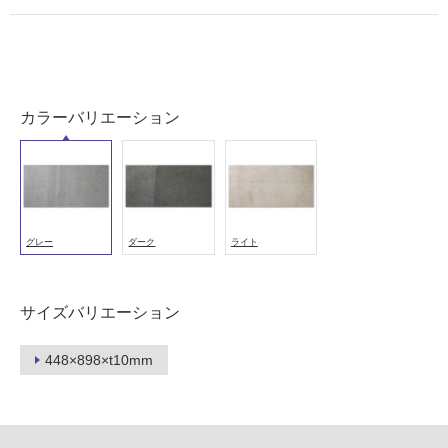
用
可
能
(寒
冷
地
カラーバリエーション
以
外)
使
用
不
グレー
ダーク
ライト
可
サイズバリエーション
フ
448×898×t10mm
ロ
ー