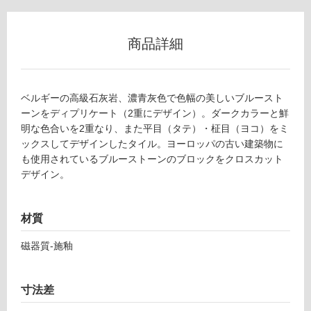
リ
商品詳細
ン
T
グ
ベルギーの高級石灰岩、濃青灰色で色幅の美しいブルースト
L
ーンをディプリケート（2重にデザイン）。ダークカラーと鮮
4
明な色合いを2重なり、また平目（タテ）・柾目（ヨコ）をミ
土足・遮
9
ックスしてデザインしたタイル。ヨーロッパの古い建築物に
4
音・床暖
も使用されているブルーストーンのブロックをクロスカット
7
デザイン。
対
1
応
ブ
し
ル
材質
て
ー
い
エ
磁器質-施釉
る
モ
ー
対
シ
寸法差
応
ョ
し