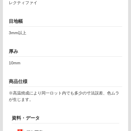
レクティファイ
ン
て
4
い
4
る
目地幅
8-
が
8
制
3mm以上
9
限
8
あ
グ
り
厚み
レ
の
ー
為
10mm
注
運賃表
意
F
が
商品仕様
必
※高温焼成により同一ロット内でも多少の寸法誤差、色ムラ
要
運
が生じます。
※
賃
商
合
品
計
資料・データ
仕
:
様
¥1,