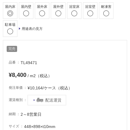
し
屋内床
屋内壁
屋外床
屋外壁
浴室床
浴室壁
耐凍害
て
い
駐車場
る
用途表の見方
適
し
て
完売
い
る
TL49471
品番
が
注
¥8,400
/ m2（税込）
意
が
¥10,164/ケース（税込）
発注単価
必
要
配送運賃
運賃種別
適
し
2～8営業日
納期
て
448×898×t10mm
サイズ
い