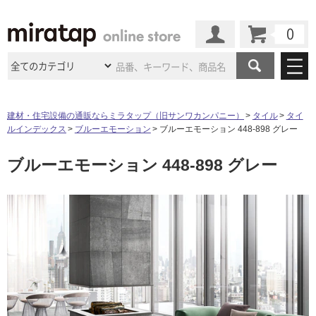
カート
マイページ
商品カテゴリ
建材・住宅設備の通販ならミラタップ（旧サンワカンパニー）
タイル
タイ
ルインデックス
ブルーエモーション
ブルーエモーション 448-898 グレー
施工事例
洗面所・水回り
タイル
ブルーエモーション 448-898 グレー
ショールーム
施工事例
法人案件納入事例
キッチン
浴室（風呂・
バスルー
ム）・
トイレ
ショールームの
ご案内
東京
ショールーム
ミラタップ
のあるくらし
お客様訪問
インタビュー
ドア（扉）・
建具・玄関
サポート
扉
エクステリア
（外構）
大阪
ショールーム
仙台
ショールーム
店舗・施設事例
タ
その他サービス
ご利用ガイド
初めての方へ
ウッドデッキ
フローリング・
床材
名古屋
ショールーム
京都
ショールーム
ミラタップと
創る家
工事会社紹介
Coziコンシ
イ
よくある質問
お問い合わせ
ASOLIE
ェルジュ
収納
インテリア・
家具
福岡
ショールーム
札幌スマート
ショールー