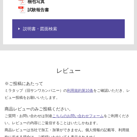
梱包写真
欄
14
を
試験報告書
0/
ご
ケ
確
ー
認
説明書・図面検索
ス
く
だ
さ
い
対
レビュー
応
し
※ご投稿にあたって
て
ミラタップ（旧サンワカンパニー）の
利用規約第10条
をご確認いただき、レ
い
ビュー投稿をお願いいたします。
な
い
商品レビューのみご投稿ください。
ご質問・お問い合わせは別途
こちらのお問い合わせフォーム
をご利用くださ
い。レビューの内容にご返信することはいたしかねます。
商品レビューは当社で加工・加筆ができません。個人情報の記載等、利用規