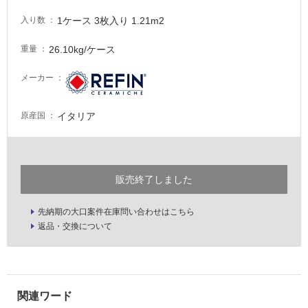
な
1ケース 3枚入り 1.21m2
入り数
い
26.10kg/ケース
重量
屋
内
メーカー
壁・
屋
イタリア
原産国
外
壁・
浴
販売終了しました
室
壁
先納期の大口案件在庫問い合わせはこちら
使
返品・交換について
用
可
能
使