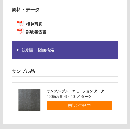
要
運
資料・データ
※
賃
商
合
品
梱包写真
計
仕
:
試験報告書
様
¥1,
欄
14
を
説明書・図面検索
0/
ご
ケ
確
ー
認
ス
サンプル品
く
だ
さ
サンプル ブルーエモーション ダーク
い
100角程度×9～10t
／
ダーク
対
サンプルBOX
応
し
て
い