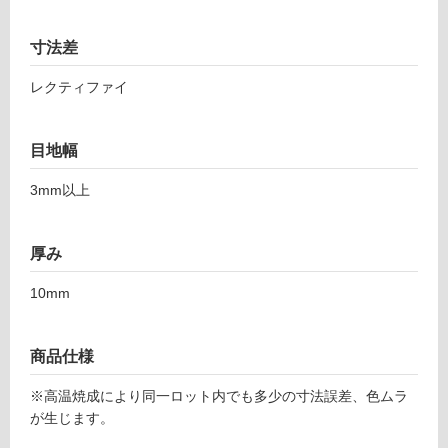
て
ー
い
エ
寸法差
る
モ
ー
レクティファイ
対
シ
応
ョ
し
目地幅
ン
て
4
い
3mm以上
4
る
8-
が
8
制
厚み
9
限
8
あ
10mm
ダ
り
ー
の
ク
為
商品仕様
注
運賃表
※高温焼成により同一ロット内でも多少の寸法誤差、色ムラ
意
F
が生じます。
が
必