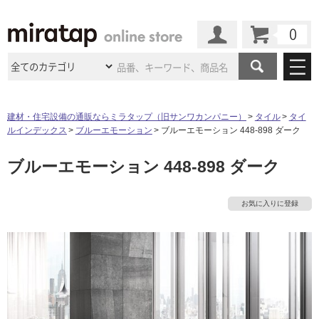
カート
マイページ
商品カテゴリ
建材・住宅設備の通販ならミラタップ（旧サンワカンパニー）
タイル
タイ
ルインデックス
ブルーエモーション
ブルーエモーション 448-898 ダーク
施工事例
洗面所・水回り
タイル
ブルーエモーション 448-898 ダーク
ショールーム
施工事例
法人案件納入事例
キッチン
浴室（風呂・
バスルー
ム）・
トイレ
ショールームの
ご案内
東京
ショールーム
お気に入りに登録
ミラタップ
のあるくらし
お客様訪問
インタビュー
ドア（扉）・
建具・玄関
サポート
扉
エクステリア
（外構）
大阪
ショールーム
仙台
ショールーム
店舗・施設事例
その他サービス
ご利用ガイド
初めての方へ
ウッドデッキ
フローリング・
床材
名古屋
ショールーム
京都
ショールーム
ミラタップと
創る家
工事会社紹介
Coziコンシ
よくある質問
お問い合わせ
ASOLIE
ェルジュ
収納
インテリア・
家具
福岡
ショールーム
札幌スマート
ショールー