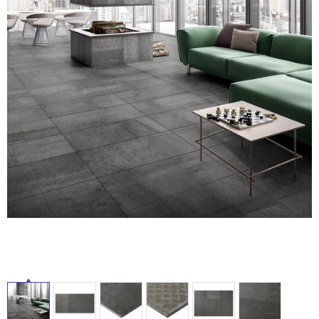
ム
修理お問い合わせ
クレーム公開
自分らしい家づくり
最高のリノベ会社が
みつ
照明
ペット用品
横浜スマート
ショールー
SUVACO
かる
リノベりす
タ
ム
ウェルビーみのお
HDC
説明書・図面検索
水まわり
3年保証
BOX
内装用建材
パネル・壁材
イ
お役立ち情報
住まいの
スタイリング
ロートアイアン
天然石・石材
アイデア
ル
ミラタップ
チャンネル
メンテナンス・
施工材
新商品
オンライン相談
屋
内
床・
屋
外
床・
浴
室
床・
駐