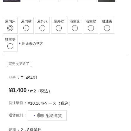
車
場
非
屋内床
屋内壁
屋外床
屋外壁
浴室床
浴室壁
耐凍害
常
に
駐車場
適
用途表の見方
し
て
い
完売次第終了
る
適
TL49461
品番
し
て
¥8,400
/ m2（税込）
い
る
¥10,164/ケース（税込）
発注単価
が
注
配送運賃
運賃種別
意
が
2～8営業日
納期