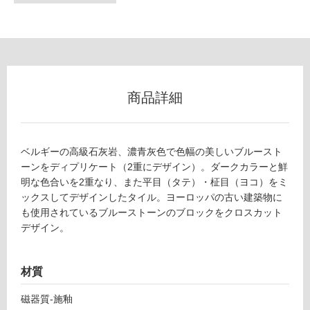
フ
ロ
ー
商品詳細
リ
ベルギーの高級石灰岩、濃青灰色で色幅の美しいブルースト
ン
ーンをディプリケート（2重にデザイン）。ダークカラーと鮮
明な色合いを2重なり、また平目（タテ）・柾目（ヨコ）をミ
T
グ
ックスしてデザインしたタイル。ヨーロッパの古い建築物に
L
も使用されているブルーストーンのブロックをクロスカット
4
デザイン。
土足・遮
9
4
音・床暖
6
材質
対
1
応
ブ
磁器質-施釉
し
ル