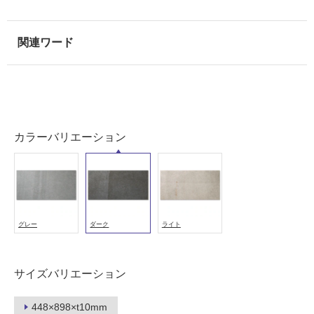
使
用
可
能
使
用
可
能
カラーバリエーション
(寒
冷
地
以
外)
グレー
ダーク
ライト
使
用
不
サイズバリエーション
可
448×898×t10mm