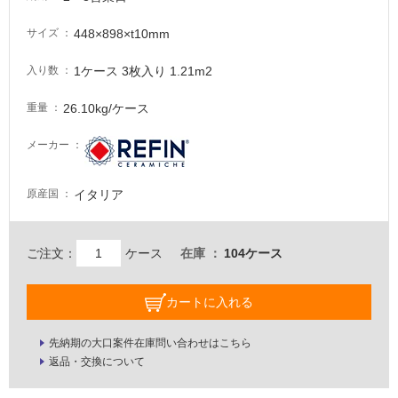
必
要
448×898×t10mm
サイズ
適
1ケース 3枚入り 1.21m2
入り数
し
て
26.10kg/ケース
重量
い
な
メーカー
い
イタリア
原産国
屋
内
壁・
ご注文：
ケース
在庫
104ケース
屋
外
カートに入れる
壁・
浴
先納期の大口案件在庫問い合わせはこちら
室
返品・交換について
壁