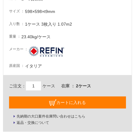
必
要
598×598×t9mm
サイズ
適
1ケース 3枚入り 1.07m2
入り数
し
て
23.40kg/ケース
重量
い
な
メーカー
い
イタリア
原産国
屋
内
壁・
ご注文：
ケース
在庫
2ケース
屋
外
カートに入れる
壁・
浴
先納期の大口案件在庫問い合わせはこちら
室
返品・交換について
壁