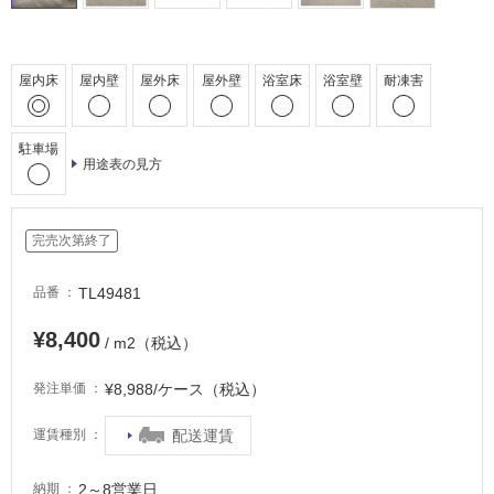
車
場
非
屋内床
屋内壁
屋外床
屋外壁
浴室床
浴室壁
耐凍害
常
に
駐車場
適
用途表の見方
し
て
い
完売次第終了
る
適
TL49481
品番
し
て
¥8,400
/ m2（税込）
い
る
¥8,988/ケース（税込）
発注単価
が
注
配送運賃
運賃種別
意
が
2～8営業日
納期