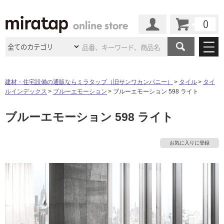
カート
マイページ
商品カテゴリ
建材・住宅設備の通販ならミラタップ（旧サンワカンパニー）
タイル
タイ
ルインデックス
ブルーエモーション
ブルーエモーション 598 ライト
施工事例
洗面所・水回り
タイル
ブルーエモーション 598 ライト
ショールーム
施工事例
法人案件納入事例
キッチン
浴室（風呂・
バスルー
ム）・
トイレ
ショールームの
ご案内
東京
ショールーム
お気に入りに登録
ミラタップ
のあるくらし
お客様訪問
インタビュー
ドア（扉）・
建具・玄関
サポート
扉
エクステリア
（外構）
大阪
ショールーム
仙台
ショールーム
店舗・施設事例
その他サービス
ご利用ガイド
初めての方へ
ウッドデッキ
フローリング・
床材
名古屋
ショールーム
京都
ショールーム
ミラタップと
創る家
工事会社紹介
Coziコンシ
よくある質問
お問い合わせ
ASOLIE
ェルジュ
収納
インテリア・
家具
福岡
ショールーム
札幌スマート
ショールー