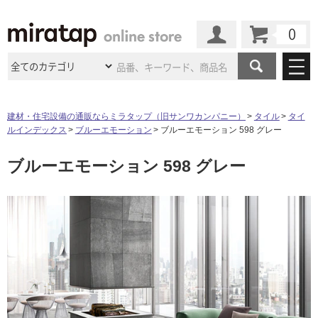
カート
マイページ
商品カテゴリ
建材・住宅設備の通販ならミラタップ（旧サンワカンパニー）
タイル
タイ
ルインデックス
ブルーエモーション
ブルーエモーション 598 グレー
施工事例
洗面所・水回り
タイル
ブルーエモーション 598 グレー
ショールーム
施工事例
法人案件納入事例
キッチン
浴室（風呂・
バスルー
ム）・
トイレ
ショールームの
ご案内
東京
ショールーム
ミラタップ
のあるくらし
お客様訪問
インタビュー
ドア（扉）・
建具・玄関
サポート
扉
エクステリア
（外構）
大阪
ショールーム
仙台
ショールーム
店舗・施設事例
その他サービス
ご利用ガイド
初めての方へ
タ
ウッドデッキ
フローリング・
床材
名古屋
ショールーム
京都
ショールーム
ミラタップと
創る家
工事会社紹介
Coziコンシ
よくある質問
お問い合わせ
イ
ASOLIE
ェルジュ
収納
インテリア・
家具
福岡
ショールーム
札幌スマート
ショールー