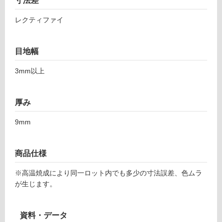
寸法差
し
シ
て
ョ
レクティファイ
い
ン
る
5
が
9
目地幅
制
8
限
3mm以上
グ
あ
レ
り
ー
の
厚み
為
運賃表
9mm
注
F
意
が
商品仕様
運
必
賃
要
※高温焼成により同一ロット内でも多少の寸法誤差、色ムラ
合
※
が生じます。
計
商
:
品
¥1,
仕
資料・データ
14
様