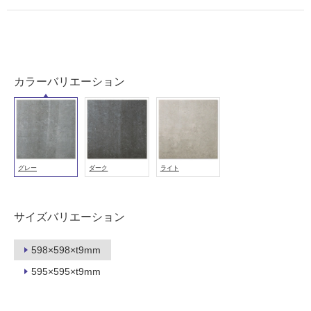
用
可
能
(寒
冷
カラーバリエーション
地
以
外)
使
用
グレー
ダーク
ライト
不
可
サイズバリエーション
フ
598×598×t9mm
595×595×t9mm
ロ