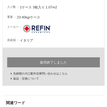
い
な
1ケース 3枚入り 1.07m2
入り数
い
23.40kg/ケース
重量
屋
メーカー
内
壁・
イタリア
原産国
屋
外
壁・
浴
販売終了しました
室
壁
先納期の大口案件在庫問い合わせはこちら
返品・交換について
使
用
可
能
使