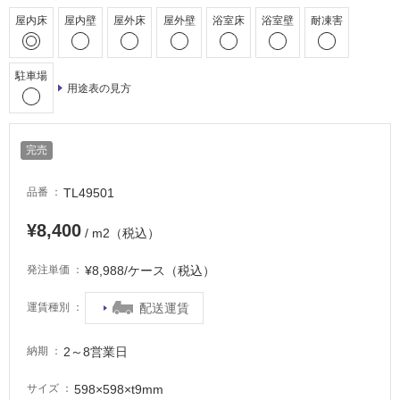
適
屋内床
屋内壁
屋外床
屋外壁
浴室床
浴室壁
耐凍害
し
て
い
駐車場
用途表の見方
る
適
し
完売
て
い
TL49501
品番
る
が
¥8,400
/ m2（税込）
注
意
¥8,988/ケース（税込）
発注単価
が
必
配送運賃
運賃種別
要
適
2～8営業日
納期
し
て
598×598×t9mm
サイズ