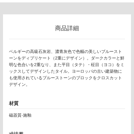
ー
リ
商品詳細
ン
グ
ベルギーの高級石灰岩、濃青灰色で色幅の美しいブルースト
T
ーンをディプリケート（2重にデザイン）。ダークカラーと鮮
L
土足・遮
明な色合いを2重なり、また平目（タテ）・柾目（ヨコ）をミ
4
音・床暖
ックスしてデザインしたタイル。ヨーロッパの古い建築物に
9
も使用されているブルーストーンのブロックをクロスカット
5
対
デザイン。
0
応
1
し
ブ
て
材質
ル
い
ー
る
磁器質-施釉
エ
対
モ
応
ー