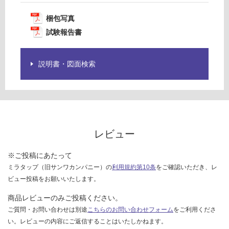
0/
欄
梱包写真
ケ
を
ー
試験報告書
ご
ス
確
認
説明書・図面検索
く
だ
さ
い
対
応
レビュー
し
て
※ご投稿にあたって
い
ミラタップ（旧サンワカンパニー）の
利用規約第10条
をご確認いただき、レ
な
ビュー投稿をお願いいたします。
い
商品レビューのみご投稿ください。
ご質問・お問い合わせは別途
こちらのお問い合わせフォーム
をご利用くださ
い。レビューの内容にご返信することはいたしかねます。