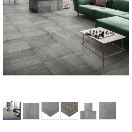
ム
修理お問い合わせ
クレーム公開
ル
自分らしい家づくり
最高のリノベ会社が
みつ
照明
ペット用品
横浜スマート
ショールー
SUVACO
かる
リノベりす
ム
ウェルビーみのお
HDC
説明書・図面検索
水まわり
3年保証
屋
BOX
内装用建材
パネル・壁材
内
お役立ち情報
住まいの
スタイリング
床・
ロートアイアン
天然石・石材
アイデア
屋
ミラタップ
チャンネル
外
メンテナンス・
施工材
新商品
オンライン相談
床・
浴
室
床・
駐
車
場
非
常
に