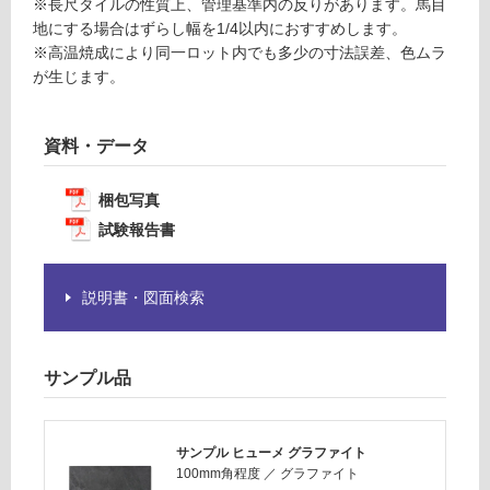
※長尺タイルの性質上、管理基準内の反りがあります。馬目
F
が
地にする場合はずらし幅を1/4以内におすすめします。
必
※高温焼成により同一ロット内でも多少の寸法誤差、色ムラ
運
要
が生じます。
賃
※
合
商
計
品
資料・データ
:
仕
¥1,
様
梱包写真
14
欄
試験報告書
0/
を
ケ
ご
ー
確
説明書・図面検索
ス
認
く
だ
サンプル品
さ
い
対
サンプル ヒューメ グラファイト
応
100mm角程度
／
グラファイト