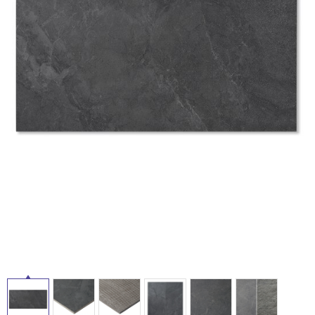
ム
修理お問い合わせ
クレーム公開
自分らしい家づくり
最高のリノベ会社が
みつ
照明
ペット用品
横浜スマート
ショールー
SUVACO
かる
リノベりす
ム
ウェルビーみのお
HDC
説明書・図面検索
水まわり
3年保証
BOX
内装用建材
パネル・壁材
タ
お役立ち情報
住まいの
スタイリング
ロートアイアン
天然石・石材
アイデア
イ
ミラタップ
チャンネル
メンテナンス・
施工材
新商品
ル
オンライン相談
屋
内
床・
屋
外
床・
浴
室