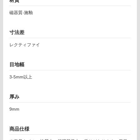
材質
1
応
ヒ
し
磁器質-施釉
ュ
て
ー
い
メ
寸法差
る
5
対
レクティファイ
9
応
8-
し
1
て
目地幅
1
い
9
3-5mm以上
る
8
が
グ
制
ラ
厚み
限
フ
あ
ァ
9mm
り
イ
の
ト
為
商品仕様
注
運賃表
意