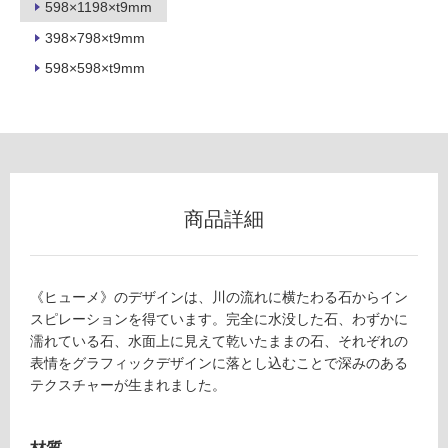
598×1198×t9mm
398×798×t9mm
598×598×t9mm
フ
ロ
ー
商品詳細
リ
ン
《ヒューメ》のデザインは、川の流れに横たわる石からイン
スピレーションを得ています。完全に水没した石、わずかに
グ
T
濡れている石、水面上に見えて乾いたままの石、それぞれの
L
表情をグラフィックデザインに落とし込むことで深みのある
4
土足・遮
テクスチャーが生まれました。
9
音・床暖
8
8
対