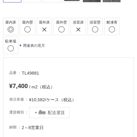
床・
駐
車
屋内床
屋内壁
屋外床
屋外壁
浴室床
浴室壁
耐凍害
場
非
駐車場
常
用途表の見方
に
適
し
て
TL49881
品番
い
る
¥7,400
/ m2（税込）
適
¥10,582/ケース（税込）
発注単価
し
て
配送運賃
運賃種別
い
る
2～8営業日
納期
が
注