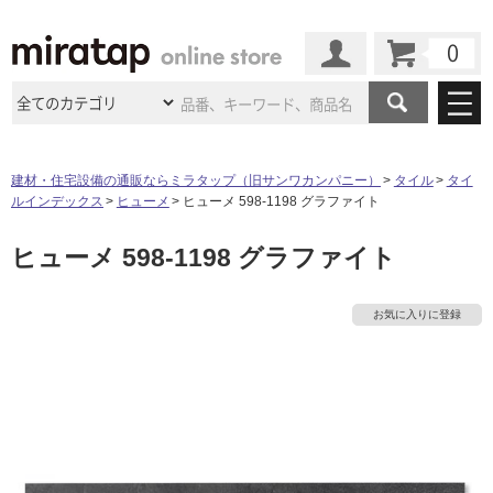
カート
マイページ
商品カテゴリ
建材・住宅設備の通販ならミラタップ（旧サンワカンパニー）
タイル
タイ
ルインデックス
ヒューメ
ヒューメ 598-1198 グラファイト
施工事例
洗面所・水回り
タイル
ヒューメ 598-1198 グラファイト
ショールーム
施工事例
法人案件納入事例
キッチン
浴室（風呂・
バスルー
ム）・
トイレ
ショールームの
ご案内
東京
ショールーム
お気に入りに登録
ミラタップ
のあるくらし
お客様訪問
インタビュー
ドア（扉）・
建具・玄関
サポート
扉
エクステリア
（外構）
大阪
ショールーム
仙台
ショールーム
店舗・施設事例
その他サービス
ご利用ガイド
初めての方へ
ウッドデッキ
フローリング・
床材
名古屋
ショールーム
京都
ショールーム
ミラタップと
創る家
工事会社紹介
Coziコンシ
よくある質問
お問い合わせ
ASOLIE
ェルジュ
収納
インテリア・
家具
福岡
ショールーム
札幌スマート
ショールー