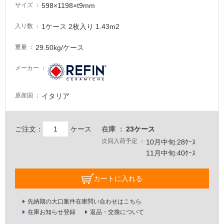
598×1198×t9mm
サイズ
意
が
1ケース 2枚入り 1.43m2
入り数
必
要
29.50kg/ケース
重量
適
し
メーカー
て
い
イタリア
原産国
な
い
ご注文：
ケース
在庫
23ケース
屋
次回入荷予定
10月中旬:28ｹｰｽ
内
11月中旬:40ｹｰｽ
壁・
屋
カートに入れる
外
先納期の大口案件在庫問い合わせはこちら
壁・
在庫お知らせ登録
返品・交換について
浴