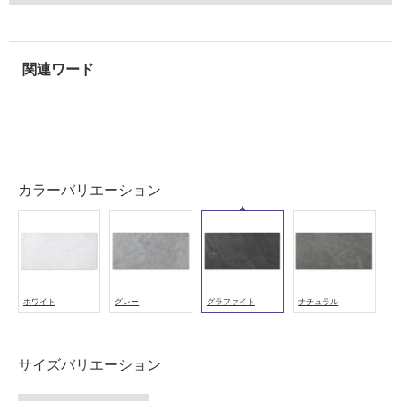
室
壁
使
用
可
能
使
用
カラーバリエーション
可
能
(寒
冷
地
以
ホワイト
グレー
グラファイト
ナチュラル
外)
使
用
サイズバリエーション
不
可