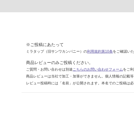
9
8
ホ
ワ
イ
ト
※ご投稿にあたって
運賃表
ミラタップ（旧サンワカンパニー）の
利用規約第10条
をご確認い
F
商品レビューのみご投稿ください。
運
ご質問・お問い合わせは別途
こちらのお問い合わせフォーム
をご利
賃
商品レビューは当社で加工・加筆ができません。個人情報の記載等
合
レビュー投稿時には「名前」が公開されます。本名でのご投稿は必
計
:
¥1,
14
0/
ケ
ー