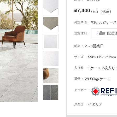
¥7,400
/ m2（税込）
¥10,582/ケ
発注単価
配送
運賃種別
2～8営業日
納期
598×1198×t9mm
サイズ
1ケース 2枚入り 1
入り数
29.50kg/ケース
重量
メーカー
イタリア
原産国