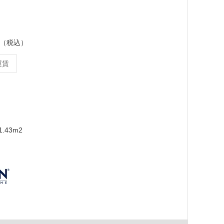
ース（税込）
運賃
.43m2