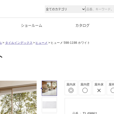
ショールーム
カタログ
ル
タイルインデックス
ヒューメ
ヒューメ 598-1198 ホワイト
ト
屋内床
屋内壁
屋外床
屋
TL49861
品番