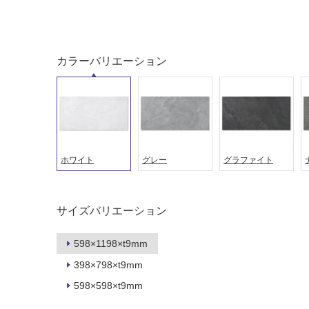
屋外床・
土足・遮
浴室床・
音・床暖
駐車場
対
カラーバリエーション
非
応
常
し
に
て
適
い
し
る
て
い
対
ホワイト
グレー
グラファイト
る
応
し
適
て
し
サイズバリエーション
い
て
る
い
598×1198×t9mm
が
る
制
398×798×t9mm
が
限
注
598×598×t9mm
あ
意