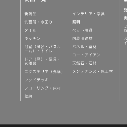
新商品
インテリア・家具
洗面所・水回り
照明
タイル
ペット用品
キッチン
内装用建材
浴室（風呂・バスル
パネル・壁材
ーム）・トイレ
ロートアイアン
ドア（扉）・建具・
天然石・石材
玄関扉
メンテナンス・施工材
エクステリア（外構）
ウッドデッキ
フローリング・床材
収納