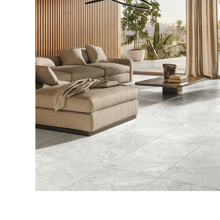
タイル
フローリ
ング
屋内床・