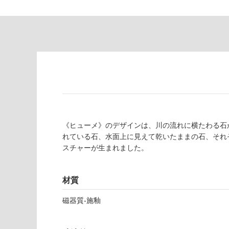
り
が
の
必
為
要
注
適
意
し
が
て
必
い
要
な
※
い
商
屋内壁・屋外
品
壁・浴室壁
仕
《ヒューメ》のデザインは、川の流れに横たわる石
様
れている石、水面上に見えて乾いたままの石、それ
使用可
欄
スチャーが生まれました。
能
を
ご
材質
使用可
確
能
認
磁器質-施釉
(寒冷地
く
以外)
だ
さ