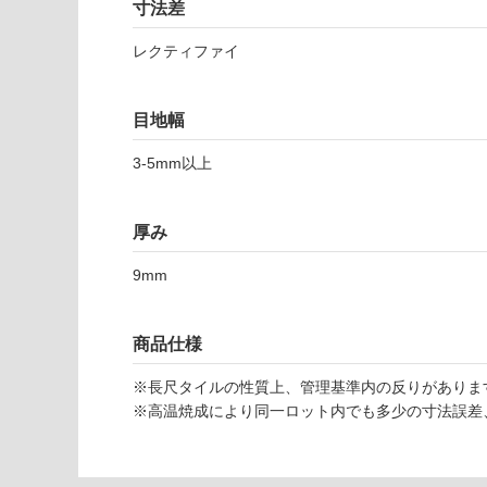
使用不
寸法差
い
可
対
レクティファイ
応
し
T
目地幅
て
L
い
4
3-5mm以上
な
9
い
8
6
厚み
1
9mm
ヒ
ュ
ー
商品仕様
メ
5
※長尺タイルの性質上、管理基準内の反りがありま
9
※高温焼成により同一ロット内でも多少の寸法誤差
8-
1
1