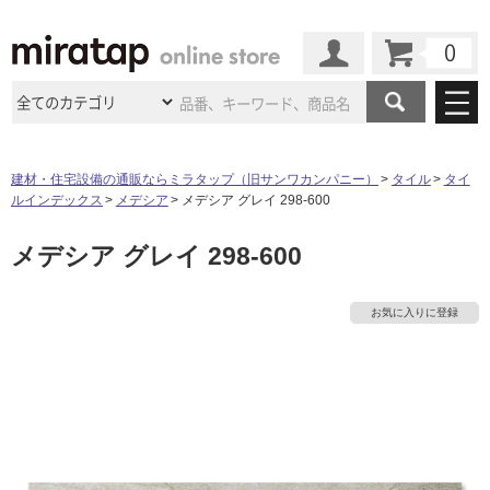
カート
マイページ
商品カテゴリ
建材・住宅設備の通販ならミラタップ（旧サンワカンパニー）
タイル
タイ
ルインデックス
メデシア
メデシア グレイ 298-600
施工事例
洗面所・水回り
タイル
メデシア グレイ 298-600
ショールーム
施工事例
法人案件納入事例
キッチン
浴室（風呂・
バスルー
ム）・
トイレ
ショールームの
ご案内
東京
ショールーム
お気に入りに登録
ミラタップ
のあるくらし
お客様訪問
インタビュー
ドア（扉）・
建具・玄関
サポート
扉
エクステリア
（外構）
大阪
ショールーム
仙台
ショールーム
店舗・施設事例
その他サービス
ご利用ガイド
初めての方へ
ウッドデッキ
フローリング・
床材
名古屋
ショールーム
京都
ショールーム
ミラタップと
創る家
工事会社紹介
Coziコンシ
よくある質問
お問い合わせ
ASOLIE
ェルジュ
収納
インテリア・
家具
福岡
ショールーム
札幌スマート
ショールー