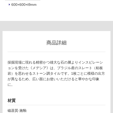
600×600×t9mm
フ
ロ
ー
商品詳細
リ
採掘現場に現れる精密かつ雄大な石の層よりインスピレーシ
ン
ョンを受けた《メデシア》は、ブラジル産のスレート（粘板
岩）を思わせるストーン調タイルです。1枚ごとに模様の出方
グ
が異なるため、広い面にお使いいただけると華やかな印象
に。
T
土足・遮
L
音・床暖
6
材質
7
対
磁器質-施釉
2
応