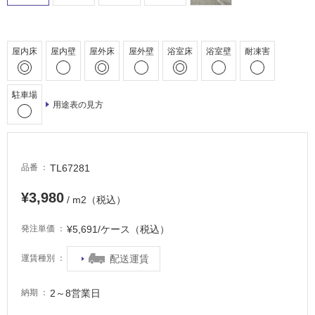
駐
車
場
屋内床
屋内壁
屋外床
屋外壁
浴室床
浴室壁
耐凍害
非
常
駐車場
に
用途表の見方
適
し
て
い
TL67281
品番
る
¥3,980
/ m2（税込）
適
し
¥5,691/ケース（税込）
発注単価
て
い
配送運賃
運賃種別
る
が
2～8営業日
納期
注
意