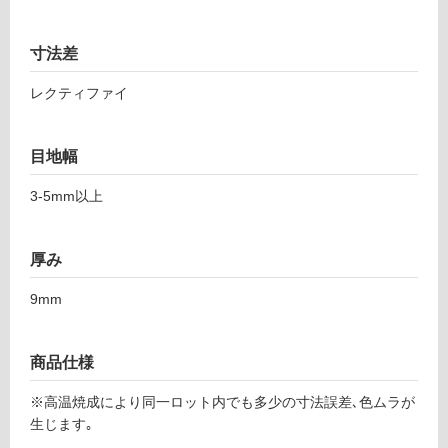
8
し
1
て
寸法差
メ
い
デ
る
レクティファイ
シ
対
ア
応
グ
目地幅
し
レ
て
イ
3-5mm以上
い
2
る
9
が
8-
厚み
制
6
限
9mm
0
あ
0
り
の
商品仕様
運賃表
為
F
※高温焼成により同一ロット内でも多少の寸法誤差､色ムラが
注
生じます｡
意
運
が