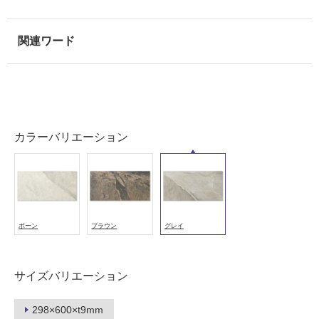
壁
使
用
可
能
使
用
可
カラーバリエーション
能
(寒
冷
地
以
ボーン
ブラウン
グレイ
外)
使
用
サイズバリエーション
不
可
298×600×t9mm