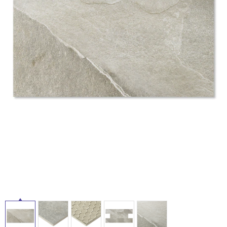
ム
修理お問い合わせ
クレーム公開
自分らしい家づくり
最高のリノベ会社が
みつ
照明
ペット用品
横浜スマート
ショールー
SUVACO
かる
リノベりす
ム
ウェルビーみのお
HDC
説明書・図面検索
水まわり
3年保証
タ
BOX
内装用建材
パネル・壁材
お役立ち情報
住まいの
スタイリング
イ
ロートアイアン
天然石・石材
アイデア
ル
ミラタップ
チャンネル
メンテナンス・
施工材
新商品
オンライン相談
屋
内
床・
屋
外
床・
浴
室
床・