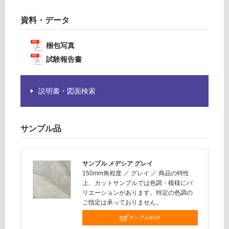
賃
必
合
資料・データ
要
計
※
:
商
梱包写真
¥1,
品
試験報告書
14
仕
0/
様
ケ
欄
説明書・図面検索
ー
を
ス
ご
確
サンプル品
認
く
だ
サンプル メデシア グレイ
さ
150mm角程度
／
グレイ
／
商品の特性
い
上、カットサンプルでは色調・模様にバ
リエーションがあります。特定の色調の
対
ご指定は承っておりません。
応
し
サンプルBOX