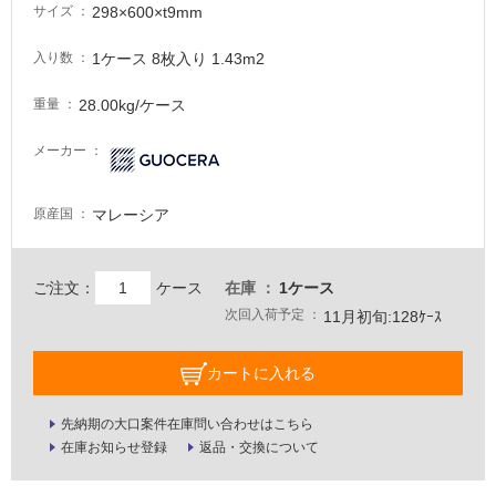
298×600×t9mm
サイズ
が
必
1ケース 8枚入り 1.43m2
入り数
要
適
28.00kg/ケース
重量
し
て
メーカー
い
な
マレーシア
原産国
い
屋
ご注文：
ケース
在庫
1ケース
内
次回入荷予定
11月初旬:128ｹｰｽ
壁・
屋
カートに入れる
外
壁・
先納期の大口案件在庫問い合わせはこちら
在庫お知らせ登録
返品・交換について
浴
室