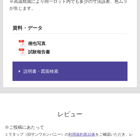
※高温焼成により同一ロット内でも多少の寸法誤差、色ムラ
品
¥1,
が生じます。
仕
14
様
0/
欄
ケ
資料・データ
を
ー
ご
ス
確
梱包写真
認
試験報告書
く
だ
さ
説明書・図面検索
い
対
応
し
て
レビュー
い
な
※ご投稿にあたって
い
ミラタップ（旧サンワカンパニー）の
利用規約第10条
をご確認いただき、レ