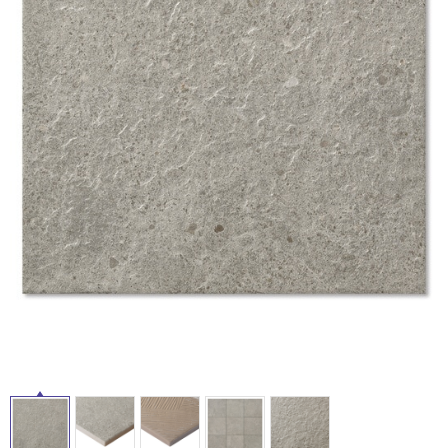
ム
修理お問い合わせ
クレーム公開
イ
自分らしい家づくり
最高のリノベ会社が
みつ
照明
ペット用品
横浜スマート
ショールー
SUVACO
かる
リノベりす
ム
ウェルビーみのお
HDC
説明書・図面検索
水まわり
3年保証
ル
BOX
内装用建材
パネル・壁材
お役立ち情報
住まいの
スタイリング
屋
ロートアイアン
天然石・石材
アイデア
内
ミラタップ
チャンネル
床・
メンテナンス・
施工材
新商品
オンライン相談
屋
外
床・
浴
室
床・
駐
車
場