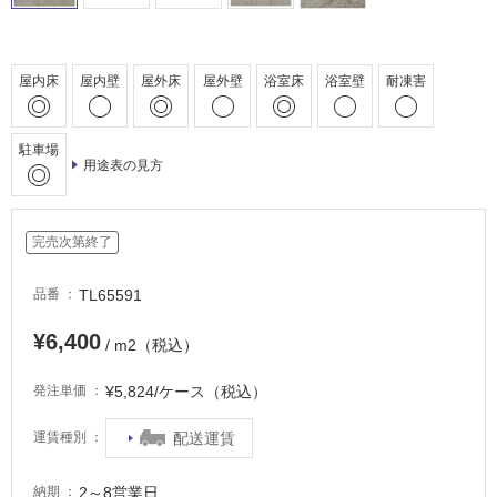
非
常
に
適
屋内床
屋内壁
屋外床
屋外壁
浴室床
浴室壁
耐凍害
し
て
い
駐車場
用途表の見方
る
適
し
完売次第終了
て
い
TL65591
品番
る
が
¥6,400
/ m2（税込）
注
意
¥5,824/ケース（税込）
発注単価
が
必
配送運賃
運賃種別
要
適
2～8営業日
納期