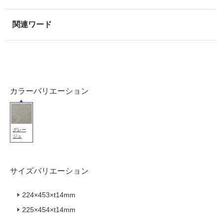
能
使
用
可
能
(寒
冷
地
カラーバリエーション
以
外)
使
グレー
用
ジュ
不
可
サイズバリエーション
224×453×t14mm
フ
225×454×t14mm