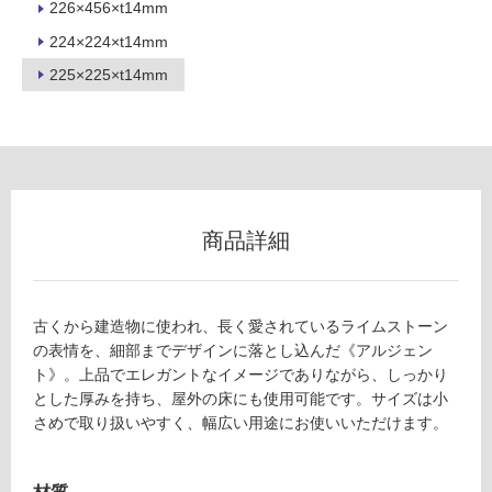
226×456×t14mm
ロ
224×224×t14mm
ー
225×225×t14mm
リ
ン
グ
商品詳細
T
土足・遮
L
6
音・床暖
古くから建造物に使われ、長く愛されているライムストーン
5
の表情を、細部までデザインに落とし込んだ《アルジェン
対
5
ト》。上品でエレガントなイメージでありながら、しっかり
応
9
とした厚みを持ち、屋外の床にも使用可能です。サイズは小
し
1
さめで取り扱いやすく、幅広い用途にお使いいただけます。
て
ア
い
ル
る
ジ