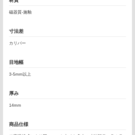
材質
ェ
対
ン
応
磁器質-施釉
ト
し
グ
て
レ
い
寸法差
ー
る
ジ
カリバー
が
ュ
制
2
限
目地幅
2
あ
5
り
3-5mm以上
の
運賃表
為
F
注
厚み
意
が
14mm
運
必
賃
要
合
※
商品仕様
計
商
: