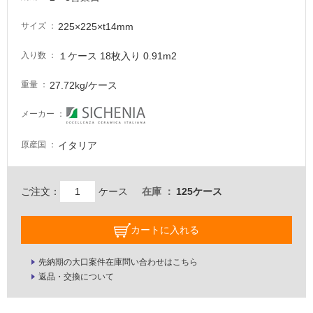
し
て
225×225×t14mm
サイズ
い
な
１ケース 18枚入り 0.91m2
入り数
い
27.72kg/ケース
重量
屋
メーカー
内
壁・
イタリア
原産国
屋
外
ご注文：
ケース
在庫
125ケース
壁・
浴
カートに入れる
室
壁
先納期の大口案件在庫問い合わせはこちら
使
返品・交換について
用
可