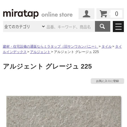
カート
マイページ
商品カテゴリ
建材・住宅設備の通販ならミラタップ（旧サンワカンパニー）
タイル
タイ
ルインデックス
アルジェント
アルジェント グレージュ 225
施工事例
洗面所・水回り
タイル
アルジェント グレージュ 225
ショールーム
施工事例
法人案件納入事例
キッチン
浴室（風呂・
バスルー
ム）・
トイレ
ショールームの
ご案内
東京
ショールーム
お気に入りに登録
ミラタップ
のあるくらし
お客様訪問
インタビュー
ドア（扉）・
建具・玄関
サポート
扉
エクステリア
（外構）
大阪
ショールーム
仙台
ショールーム
店舗・施設事例
その他サービス
ご利用ガイド
初めての方へ
ウッドデッキ
フローリング・
床材
名古屋
ショールーム
京都
ショールーム
ミラタップと
創る家
工事会社紹介
Coziコンシ
よくある質問
お問い合わせ
タ
ASOLIE
ェルジュ
収納
インテリア・
家具
福岡
ショールーム
札幌スマート
ショールー