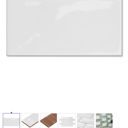
ム
修理お問い合わせ
クレーム公開
自分らしい家づくり
最高のリノベ会社が
みつ
照明
ペット用品
横浜スマート
ショールー
SUVACO
かる
リノベりす
ム
ウェルビーみのお
HDC
タ
説明書・図面検索
水まわり
3年保証
BOX
内装用建材
パネル・壁材
イ
お役立ち情報
住まいの
スタイリング
ロートアイアン
天然石・石材
アイデア
ル
ミラタップ
チャンネル
メンテナンス・
施工材
新商品
オンライン相談
屋
内
床・
屋
外
床・
浴
室
床・