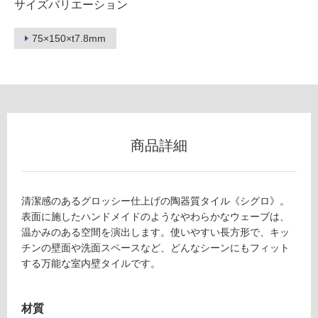
サイズバリエーション
フ
75×150×t7.8mm
ロ
ー
リ
商品詳細
ン
清潔感のあるグロッシー仕上げの陶器質タイル《シグロ》。
グ
表面に施したハンドメイドのようなやわらかなウェーブは、
温かみのある空間を演出します。使いやすい長方形で、キッ
チンの壁面や洗面スペースなど、どんなシーンにもフィット
土足・遮
する万能な室内壁タイルです。
音・床暖
T
対
L
材質
応