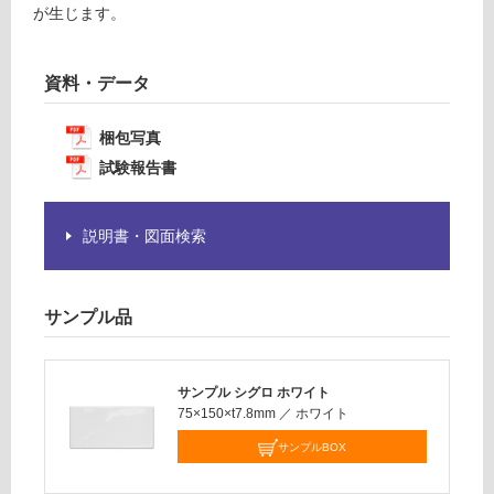
:
が生じます。
必
¥1,
要
14
※
0/
資料・データ
商
ケ
品
ー
仕
梱包写真
ス
様
試験報告書
欄
を
ご
説明書・図面検索
確
認
く
サンプル品
だ
さ
い
サンプル シグロ ホワイト
対
75×150×t7.8mm
／
ホワイト
応
サンプルBOX
し
て