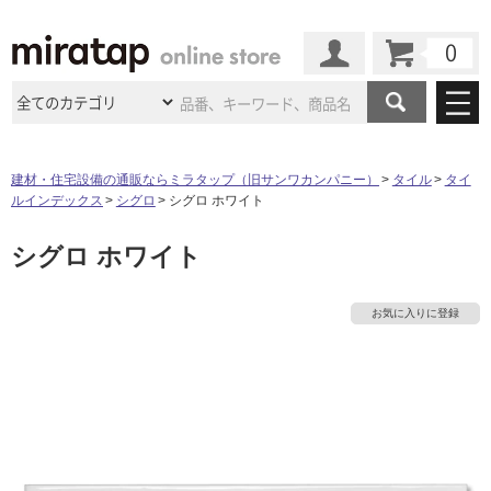
カート
マイページ
商品カテゴリ
建材・住宅設備の通販ならミラタップ（旧サンワカンパニー）
タイル
タイ
ルインデックス
シグロ
シグロ ホワイト
施工事例
洗面所・水回り
タイル
シグロ ホワイト
ショールーム
施工事例
法人案件納入事例
キッチン
浴室（風呂・
バスルー
ム）・
トイレ
ショールームの
ご案内
東京
ショールーム
お気に入りに登録
ミラタップ
のあるくらし
お客様訪問
インタビュー
ドア（扉）・
建具・玄関
サポート
扉
エクステリア
（外構）
大阪
ショールーム
仙台
ショールーム
店舗・施設事例
その他サービス
ご利用ガイド
初めての方へ
ウッドデッキ
フローリング・
床材
名古屋
ショールーム
京都
ショールーム
ミラタップと
創る家
工事会社紹介
Coziコンシ
よくある質問
お問い合わせ
ASOLIE
ェルジュ
収納
インテリア・
家具
福岡
ショールーム
札幌スマート
ショールー