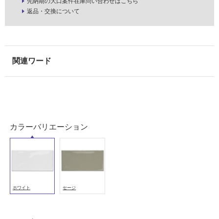
先納期の大口案件在庫問い合わせはこちら
壁
返品・交換について
使
用
可
能
使
用
可
能
(寒
冷
カラーバリエーション
地
以
外)
使
用
ホワイト
セージ
不
可