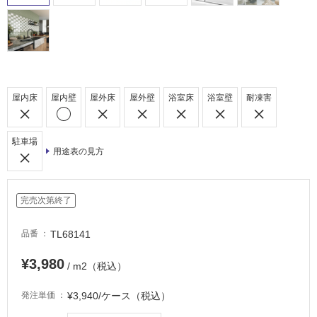
駐
車
場
非
常
に
屋内床
屋内壁
屋外床
屋外壁
浴室床
浴室壁
耐凍害
適
し
駐車場
て
用途表の見方
い
る
適
完売次第終了
し
て
TL68141
品番
い
る
¥3,980
/ m2（税込）
が
注
¥3,940/ケース（税込）
発注単価
意