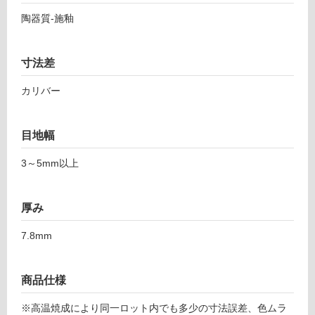
6
し
陶器質-施釉
8
て
1
い
4
る
寸法差
1
対
シ
カリバー
応
グ
し
ロ
て
ホ
目地幅
い
ワ
る
イ
3～5mm以上
が
ト
制
限
運賃表
厚み
あ
F
り
7.8mm
の
運
為
賃
注
商品仕様
合
意
計
※高温焼成により同一ロット内でも多少の寸法誤差、色ムラ
が