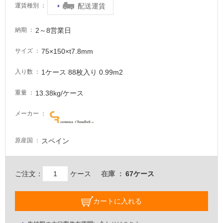
が
配送運賃
運賃種別
必
要
2～8営業日
納期
適
75×150×t7.8mm
サイズ
し
て
1ケース 88枚入り 0.99m2
入り数
い
な
13.38kg/ケース
重量
い
メーカー
屋
内
スペイン
原産国
壁・
屋
ご注文：
ケース
在庫
67ケース
外
壁・
浴
カートに入れる
室